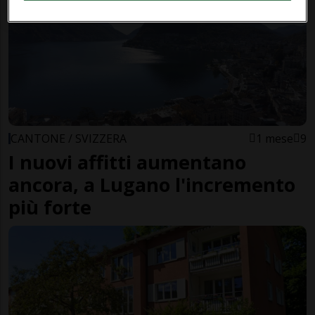
CANTONE / SVIZZERA
1 mese
9
I nuovi affitti aumentano
ancora, a Lugano l'incremento
più forte