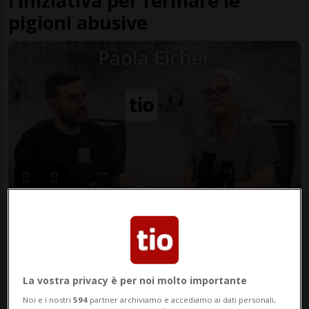
l’iniziativa per fermare le
pigioni abusive
CANTONE
1 mese
67
53
Il volto nascosto della povertà:
«Si trova dietro le porte
chiuse»
La vostra privacy è per noi molto importante
Noi e i nostri
594
partner archiviamo e accediamo ai dati personali,