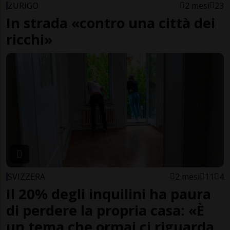
ZURIGO
2 mesi
23
In strada «contro una città dei
ricchi»
SVIZZERA
2 mesi
11
4
Il 20% degli inquilini ha paura
di perdere la propria casa: «È
un tema che ormai ci riguarda