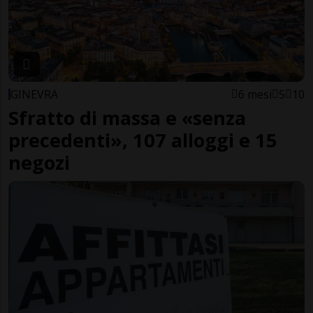
GINEVRA
6 mesi
5
10
Sfratto di massa e «senza
precedenti», 107 alloggi e 15
negozi