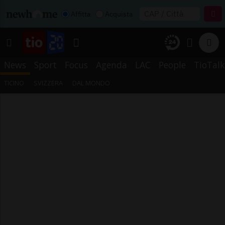
Affitta
Acquista
News
Sport
Focus
Agenda
LAC
People
TioTalk
TICINO
SVIZZERA
DAL MONDO