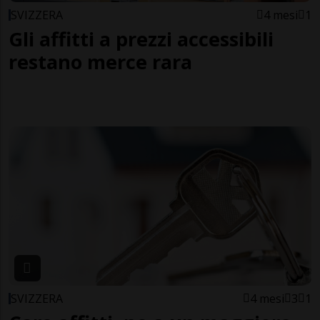
SVIZZERA
4 mesi
1
Gli affitti a prezzi accessibili
restano merce rara
SVIZZERA
4 mesi
3
1