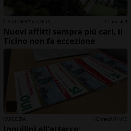
CANTONE/SVIZZERA
2 mesi
1
Nuovi affitti sempre più cari, il
Ticino non fa eccezione
SVIZZERA
3 mesi
14
19
Inquilini all’attacco: