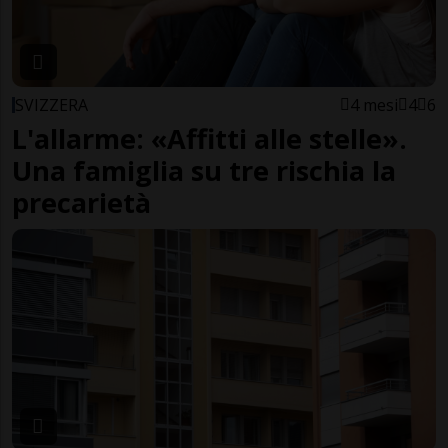
SVIZZERA
4 mesi
4
6
L'allarme: «Affitti alle stelle».
Una famiglia su tre rischia la
precarietà