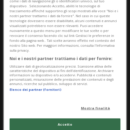
come i dati di navigazione gli o identificatori univoci, sul tuo
dispositivo . Selezionando Accetto, abiliti le tecnologie di
tracciamento affinché supportino gli scopi mostrati alla voce "Noi e i
nostri partner trattiamo i dati da fornire". Nel caso in cui queste
tecnologie dovessero essere disabilitate, alcuni contenuti e annunci
visualizzati potrebbero non essere rilevanti. Puoi accedere
nuovamente a questo menu per modificare le tue scelte o per
revocare il consenso facendo clic sul link Gestisci le preferenze in
fondo alla pagina web.. Tali scelte avranno effetto nel contesto del
nostro Sito web. Per maggiori informazioni, consulta l'Informativa
sulla privacy.
Noi e i nostri partner trattiamo i dati per fornire:
Utilizzare dati di geolocalizzazione precisi. Scansione attiva delle
caratteristiche del dispositivo ai fini dell’identificazione. Archiviare
informazioni su dispositivo e/o accedervi. Pubblicità e contenuti
personalizzati, misurazione delle prestazioni dei contenuti e degli
SVIZZERA
1 mese
21
19
annunci, ricerche sul pubblico, sviluppo di servizi.
Quando in quattro anni l’affitto
Elenco dei partner (fornitori)
lievita da 3’200 a 5’900 franchi
al mese
Mostra finalità
Accetto