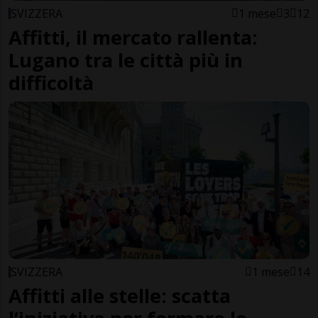
SVIZZERA
1 mese
3
12
Affitti, il mercato rallenta:
Lugano tra le città più in
difficoltà
SVIZZERA
1 mese
14
Affitti alle stelle: scatta