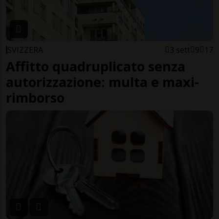
SVIZZERA
3 sett
9
17
Affitto quadruplicato senza
autorizzazione: multa e maxi-
rimborso