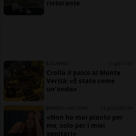
ristorante
LOCARNO
1 gior
132
Crolla il palco al Monte
Verità: «È stato come
un'onda»
ARBEDO-CASTIONE
3 gior
26
154
«Non ho mai pianto per
me, solo per i miei
genitori»