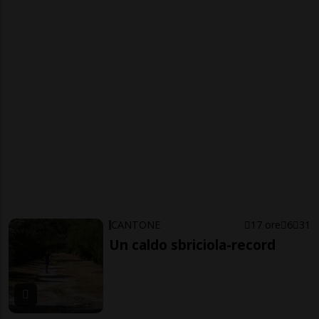
CANTONE
17 ore
6
31
Un caldo sbriciola-record