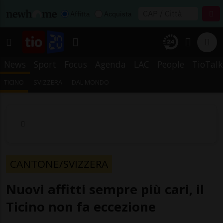
Affitta
Acquista
News
Sport
Focus
Agenda
LAC
People
TioTalk
TICINO
SVIZZERA
DAL MONDO
CANTONE/SVIZZERA
Nuovi affitti sempre più cari, il
Ticino non fa eccezione