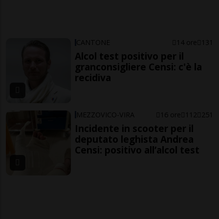
CANTONE
14 ore
131
Alcol test positivo per il
granconsigliere Censi: c'è la
recidiva
MEZZOVICO-VIRA
16 ore
112
251
Incidente in scooter per il
deputato leghista Andrea
Censi: positivo all’alcol test