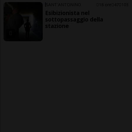
SANT'ANTONINO
18 ore
47
103
Esibizionista nel
sottopassaggio della
stazione