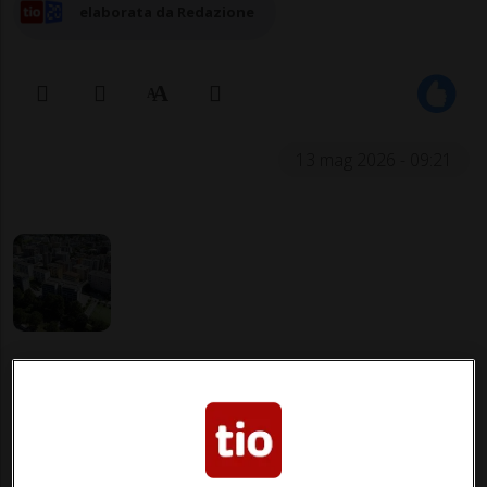
elaborata da Redazione
13 mag 2026 - 09:21
ZURIGO/LUGANO - La popolazione cresce,
la domanda di alloggio si espande e gli
affitti aumentano: in aprile le pigioni degli