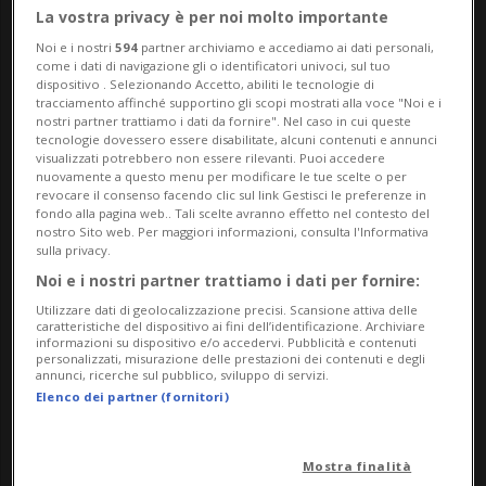
appartamenti nuovi o nuovamente
La vostra privacy è per noi molto importante
affittati - si parla solo di quelle, non dei
Noi e i nostri
594
partner archiviamo e accediamo ai dati personali,
come i dati di navigazione gli o identificatori univoci, sul tuo
contratti in essere - sono aumentate dello
dispositivo . Selezionando Accetto, abiliti le tecnologie di
tracciamento affinché supportino gli scopi mostrati alla voce "Noi e i
0,3%, mentre nello spazio di un anno
nostri partner trattiamo i dati da fornire". Nel caso in cui queste
tecnologie dovessero essere disabilitate, alcuni contenuti e annunci
l'incremento è del 2,4%.
visualizzati potrebbero non essere rilevanti. Puoi accedere
nuovamente a questo menu per modificare le tue scelte o per
revocare il consenso facendo clic sul link Gestisci le preferenze in
È quanto emerge da un indice elaborato
fondo alla pagina web.. Tali scelte avranno effetto nel contesto del
nostro Sito web. Per maggiori informazioni, consulta l'Informativa
dal portale di annunci immobiliari
sulla privacy.
Noi e i nostri partner trattiamo i dati per fornire:
Homegate - entità di SMG Swiss
Utilizzare dati di geolocalizzazione precisi. Scansione attiva delle
Marketplace Group - in collaborazione con
caratteristiche del dispositivo ai fini dell’identificazione. Archiviare
informazioni su dispositivo e/o accedervi. Pubblicità e contenuti
ZKB, la banca cantonale di Zurigo.
personalizzati, misurazione delle prestazioni dei contenuti e degli
annunci, ricerche sul pubblico, sviluppo di servizi.
Elenco dei partner (fornitori)
Nella maggior parte dei 25 cantoni (i due
Mostra finalità
Appenzello sono considerati insieme) si