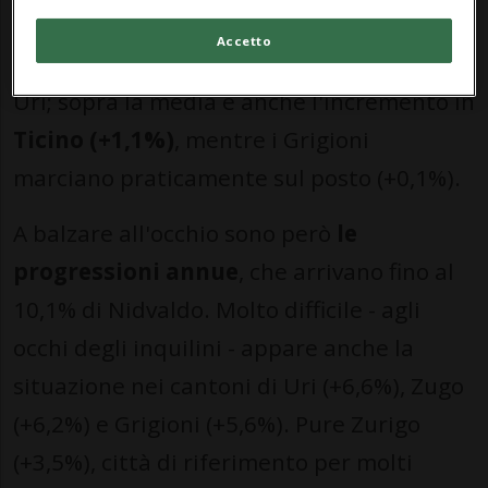
registrano
progressioni mensili
, con
Accetto
punte del 3,8% per Nidvaldo e del 2,8% per
Uri; sopra la media è anche l'incremento in
Ticino (+1,1%)
, mentre i Grigioni
marciano praticamente sul posto (+0,1%).
A balzare all'occhio sono però
le
progressioni annue
, che arrivano fino al
10,1% di Nidvaldo. Molto difficile - agli
occhi degli inquilini - appare anche la
situazione nei cantoni di Uri (+6,6%), Zugo
(+6,2%) e Grigioni (+5,6%). Pure Zurigo
(+3,5%), città di riferimento per molti