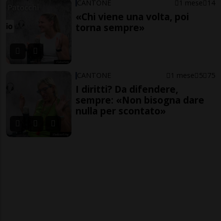
CANTONE
1 mese
14
«Chi viene una volta, poi
torna sempre»
CANTONE
1 mese
5
75
I diritti? Da difendere,
sempre: «Non bisogna dare
nulla per scontato»