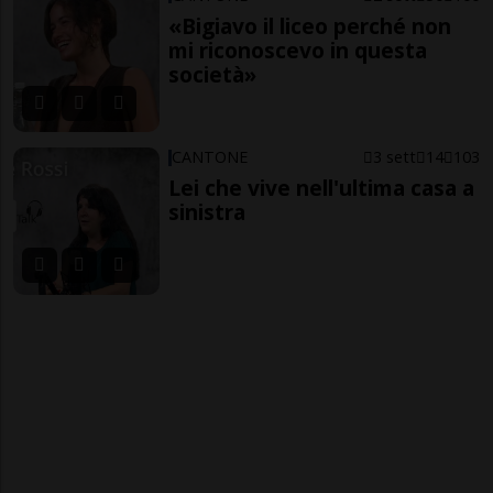
«Bigiavo il liceo perché non
mi riconoscevo in questa
società»
CANTONE
3 sett
14
103
Lei che vive nell'ultima casa a
sinistra