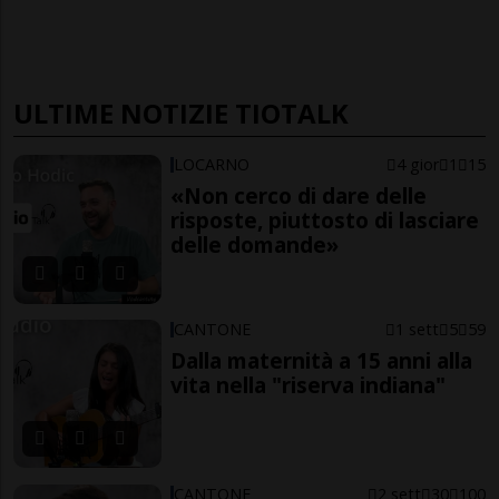
ULTIME NOTIZIE TIOTALK
LOCARNO
4 gior
1
15
«Non cerco di dare delle
risposte, piuttosto di lasciare
delle domande»
CANTONE
1 sett
5
59
Dalla maternità a 15 anni alla
vita nella "riserva indiana"
CANTONE
2 sett
30
100