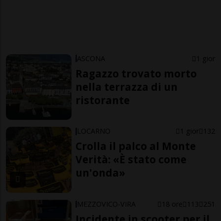
ASCONA
1 gior
Ragazzo trovato morto
nella terrazza di un
ristorante
LOCARNO
1 gior
132
Crolla il palco al Monte
Verità: «È stato come
un'onda»
MEZZOVICO-VIRA
18 ore
113
251
Incidente in scooter per il