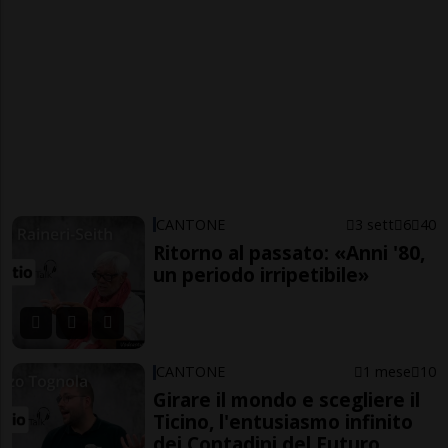
CANTONE
3 sett
6
40
Ritorno al passato: «Anni '80,
un periodo irripetibile»
CANTONE
1 mese
10
Girare il mondo e scegliere il
Ticino, l'entusiasmo infinito
dei Contadini del Futuro