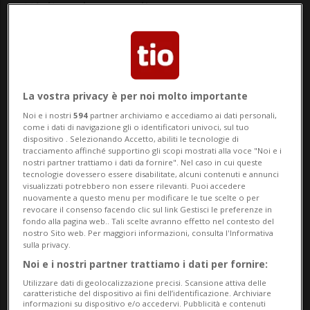
tutt’altro che semplice.
Tra caro vita, aumento degli affitti,
stagnazione dei salari e premi di cassa
malati, sempre più persone si collocano
La vostra privacy è per noi molto importante
sotto, o appena sopra, la soglia della
Noi e i nostri
594
partner archiviamo e accediamo ai dati personali,
come i dati di navigazione gli o identificatori univoci, sul tuo
povertà.
dispositivo . Selezionando Accetto, abiliti le tecnologie di
tracciamento affinché supportino gli scopi mostrati alla voce "Noi e i
nostri partner trattiamo i dati da fornire". Nel caso in cui queste
tecnologie dovessero essere disabilitate, alcuni contenuti e annunci
«La povertà nel nostro cantone è cambiata
visualizzati potrebbero non essere rilevanti. Puoi accedere
nuovamente a questo menu per modificare le tue scelte o per
molto negli ultimi anni», spiega
Paola
revocare il consenso facendo clic sul link Gestisci le preferenze in
fondo alla pagina web.. Tali scelte avranno effetto nel contesto del
Eicher, direttrice di Soccorso d'inverno
nostro Sito web. Per maggiori informazioni, consulta l'Informativa
sulla privacy.
Ticino
, associazione attiva dal 1936. «Oggi
Noi e i nostri partner trattiamo i dati per fornire:
è nascosta. Si trova dietro le porte chiuse
Utilizzare dati di geolocalizzazione precisi. Scansione attiva delle
caratteristiche del dispositivo ai fini dell’identificazione. Archiviare
delle case, ma non per questo è meno
informazioni su dispositivo e/o accedervi. Pubblicità e contenuti