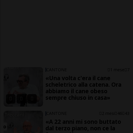
CANTONE
1 mese
7
«Una volta c'era il cane
scheletrico alla catena. Ora
abbiamo il cane obeso
sempre chiuso in casa»
CANTONE
2 mesi
46
43
«A 22 anni mi sono buttato
dal terzo piano, non ce la