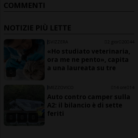
COMMENTI
NOTIZIE PIÙ LETTE
SVIZZERA
2 gior
20
44
«Ho studiato veterinaria,
ora me ne pento», capita
a una laureata su tre
MEZZOVICO
14 ore
14
Auto contro camper sulla
A2: il bilancio è di sette
feriti