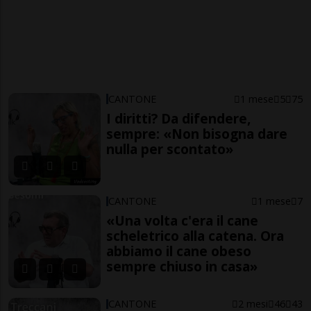
CANTONE
1 mese
5
75
I diritti? Da difendere,
sempre: «Non bisogna dare
nulla per scontato»
CANTONE
1 mese
7
«Una volta c'era il cane
scheletrico alla catena. Ora
abbiamo il cane obeso
sempre chiuso in casa»
CANTONE
2 mesi
46
43