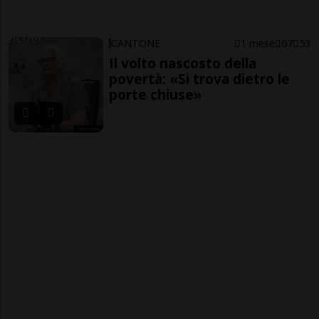
CANTONE
1 mese
67
53
Il volto nascosto della
povertà: «Si trova dietro le
porte chiuse»