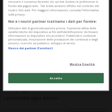
revocare il consenso facendo clic sul link Gestisci le preferenze in
partecipazione dal 2017: «In quel
fondo alla pagina web.. Tali scelte avranno effetto nel contesto del
nostro Sito web. Per maggiori informazioni, consulta l'Informativa
momento il torneo l’ho vissuto in modo
sulla privacy.
Noi e i nostri partner trattiamo i dati per fornire:
diverso, non solo come spettatrice».
Utilizzare dati di geolocalizzazione precisi. Scansione attiva delle
caratteristiche del dispositivo ai fini dell’identificazione. Archiviare
L’organizzazione, ci tiene a sottolinearlo, è
informazioni su dispositivo e/o accedervi. Pubblicità e contenuti
personalizzati, misurazione delle prestazioni dei contenuti e degli
annunci, ricerche sul pubblico, sviluppo di servizi.
corale: «Il comitato è composto da persone
Elenco dei partner (fornitori)
che hanno davvero a cuore il torneo. Sono
nate in valle, l’hanno vissuto fin da piccole
Mostra finalità
e questo facilita molto l’organizzazione.
Accetto
Ognuno ha i propri compiti ed è grazie
all’impegno di tutti che il torneo viene
riproposto ogni anno».