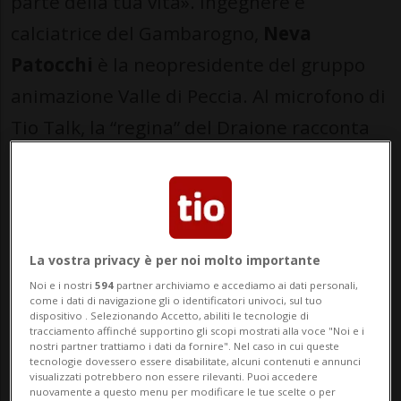
parte della tua vita». Ingegnere e
calciatrice del Gambarogno,
Neva
Patocchi
è la neopresidente del gruppo
animazione Valle di Peccia. Al microfono di
Tio Talk, la “regina” del Draione racconta
l’importanza del mitico
torneo della
Lavizzara
, in programma dal 3 luglio.
I ricordi da bambina e l'organizzazione
La vostra privacy è per noi molto importante
corale
Noi e i nostri
594
partner archiviamo e accediamo ai dati personali,
«Da bambina era soprattutto una festa -
come i dati di navigazione gli o identificatori univoci, sul tuo
dispositivo . Selezionando Accetto, abiliti le tecnologie di
racconta - guardavi le partite, pranzavi con
tracciamento affinché supportino gli scopi mostrati alla voce "Noi e i
nostri partner trattiamo i dati da fornire". Nel caso in cui queste
la famiglia e poi arrivava la sera, con la
tecnologie dovessero essere disabilitate, alcuni contenuti e annunci
visualizzati potrebbero non essere rilevanti. Puoi accedere
musica e i primi “tentativi” di ballo». Poi, la
nuovamente a questo menu per modificare le tue scelte o per