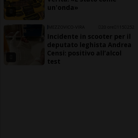
un'onda»
MEZZOVICO-VIRA
20 ore
115
252
Incidente in scooter per il
deputato leghista Andrea
Censi: positivo all’alcol
test