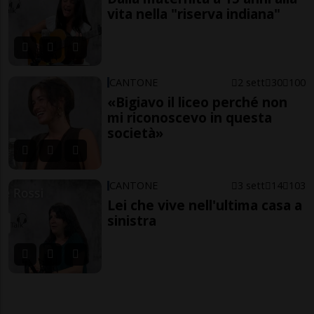
vita nella "riserva indiana"
CANTONE
2 sett
30
100
«Bigiavo il liceo perché non
mi riconoscevo in questa
società»
CANTONE
3 sett
14
103
Lei che vive nell'ultima casa a
sinistra