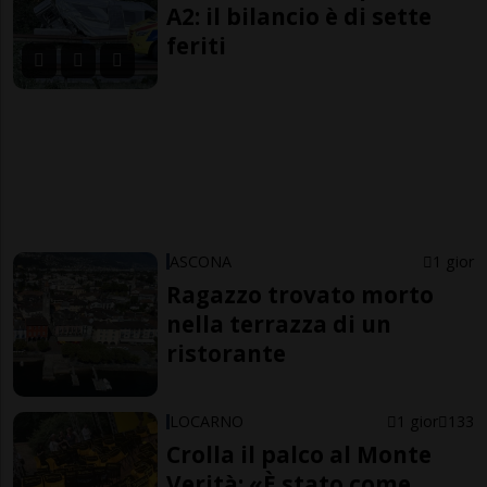
A2: il bilancio è di sette
feriti
ASCONA
1 gior
Ragazzo trovato morto
nella terrazza di un
ristorante
LOCARNO
1 gior
133
Crolla il palco al Monte
Verità: «È stato come