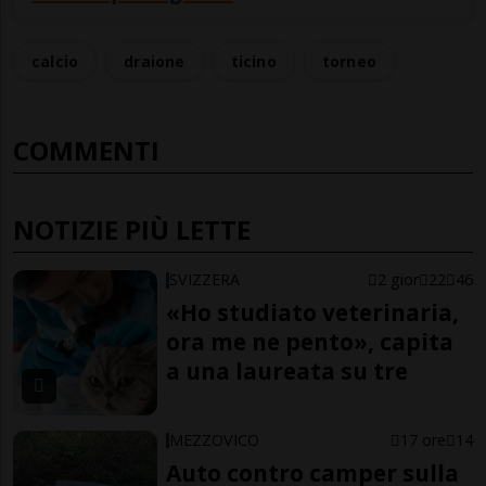
calcio
draione
ticino
torneo
COMMENTI
NOTIZIE PIÙ LETTE
SVIZZERA
2 gior
22
46
«Ho studiato veterinaria,
ora me ne pento», capita
a una laureata su tre
MEZZOVICO
17 ore
14
Auto contro camper sulla