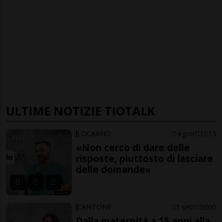
ULTIME NOTIZIE TIOTALK
LOCARNO
4 gior
1
15
«Non cerco di dare delle
risposte, piuttosto di lasciare
delle domande»
CANTONE
1 sett
5
60
Dalla maternità a 15 anni alla