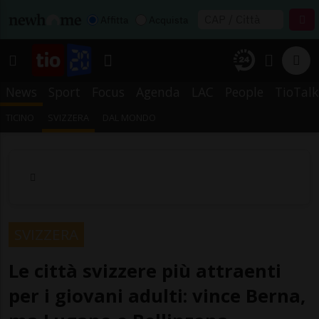
Affitta
Acquista
News
Sport
Focus
Agenda
LAC
People
TioTalk
TICINO
SVIZZERA
DAL MONDO
SVIZZERA
Le città svizzere più attraenti
per i giovani adulti: vince Berna,