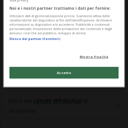
sulla privacy.
Noi e i nostri partner trattiamo i dati per fornire:
🔐 Sblocca il nostro archivio
Utilizzare dati di geolocalizzazione precisi. Scansione attiva delle
esclusivo!
caratteristiche del dispositivo ai fini dell’identificazione. Archiviare
informazioni su dispositivo e/o accedervi. Pubblicità e contenuti
personalizzati, misurazione delle prestazioni dei contenuti e degli
Sottoscrivi un abbonamento
Archivio
per
annunci, ricerche sul pubblico, sviluppo di servizi.
leggere questo articolo, oppure scegli
Elenco dei partner (fornitori)
MyTioAbo
per accedere all'archivio e
navigare su sito e app senza pubblicità.
Mostra finalità
ACCEDI
Accetto
Entra nel
canale WhatsApp
di
Ticinonline.