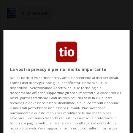
di 20 Minuten
09 mag 2025 - 15:54
Aggiornamento 17:39
La vostra privacy è per noi molto importante
ZURIGO - Le città della Svizzera sotto la
Noi e i nostri
594
partner archiviamo e accediamo ai dati personali,
lente, per tentare di capire quale possa
come i dati di navigazione gli o identificatori univoci, sul tuo
dispositivo . Selezionando Accetto, abiliti le tecnologie di
essere quella migliore per i giovani adulti.
tracciamento affinché supportino gli scopi mostrati alla voce "Noi e i
nostri partner trattiamo i dati da fornire". Nel caso in cui queste
Un nuovo studio, realizzato per conto del
tecnologie dovessero essere disabilitate, alcuni contenuti e annunci
visualizzati potrebbero non essere rilevanti. Puoi accedere
portale online vidaXL, ha preso in esame i
nuovamente a questo menu per modificare le tue scelte o per
revocare il consenso facendo clic sul link Gestisci le preferenze in
centri svizzeri, stilando poi una cl...
fondo alla pagina web.. Tali scelte avranno effetto nel contesto del
nostro Sito web. Per maggiori informazioni, consulta l'Informativa