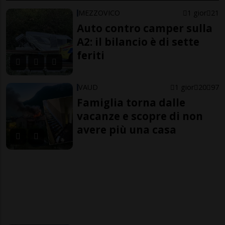
MEZZOVICO
1 gior
21
Auto contro camper sulla
A2: il bilancio è di sette
feriti
VAUD
1 gior
20
97
Famiglia torna dalle
vacanze e scopre di non
avere più una casa