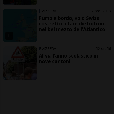
SVIZZERA
2 ore
7
19
Fumo a bordo, volo Swiss
costretto a fare dietrofront
nel bel mezzo dell'Atlantico
SVIZZERA
2 ore
6
Al via l’anno scolastico in
nove cantoni