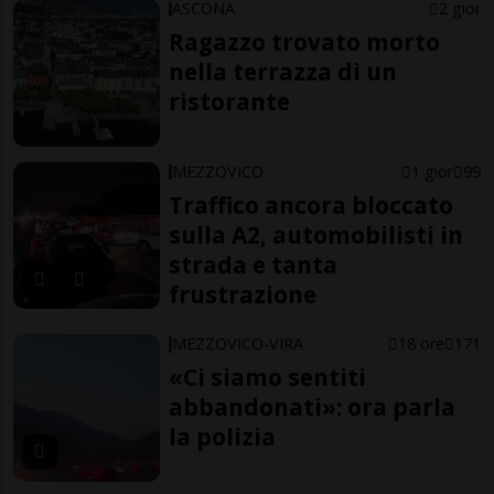
ASCONA
2 gior
Ragazzo trovato morto
nella terrazza di un
ristorante
MEZZOVICO
1 gior
99
Traffico ancora bloccato
sulla A2, automobilisti in
strada e tanta
frustrazione
MEZZOVICO-VIRA
18 ore
171
«Ci siamo sentiti
abbandonati»: ora parla
la polizia