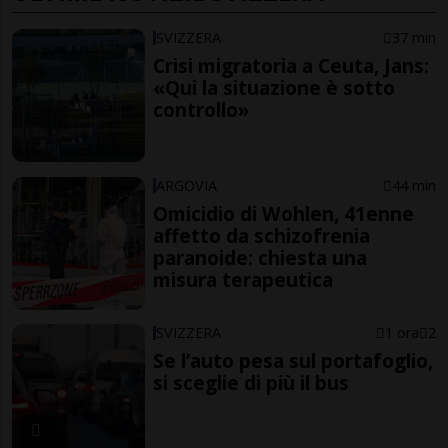
SVIZZERA
37 min
Crisi migratoria a Ceuta, Jans:
«Qui la situazione è sotto
controllo»
ARGOVIA
44 min
Omicidio di Wohlen, 41enne
affetto da schizofrenia
paranoide: chiesta una
misura terapeutica
SVIZZERA
1 ora
2
Se l’auto pesa sul portafoglio,
si sceglie di più il bus