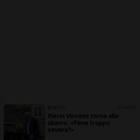
ZURIGO
2 ore
2
Pierin Vincenz torna alla
sbarra: «Pena troppo
severa?»