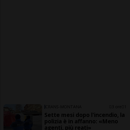
CRANS-MONTANA
3 ore
1
Sette mesi dopo l'incendio, la
polizia è in affanno: «Meno
agenti, più reati»