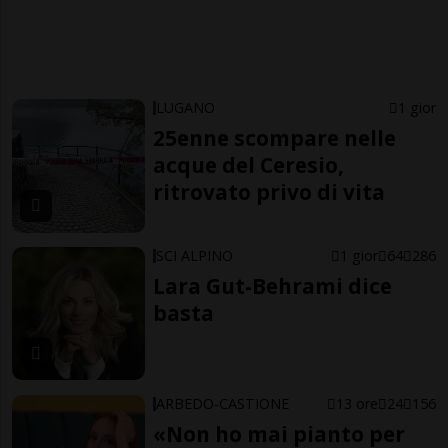
LUGANO
1 gior
25enne scompare nelle
acque del Ceresio,
ritrovato privo di vita
SCI ALPINO
1 gior
64
286
Lara Gut-Behrami dice
basta
ARBEDO-CASTIONE
13 ore
24
156
«Non ho mai pianto per