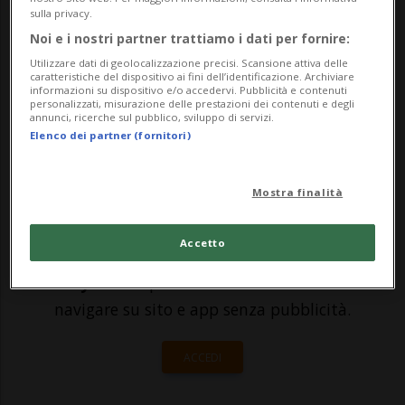
di intraprendere per sollevare il morale
sulla privacy.
dei vostri cari. Raccontateci
Noi e i nostri partner trattiamo i dati per fornire:
Utilizzare dati di geolocalizzazione precisi. Scansione attiva delle
tutto!Innumerevoli associazioni, aziende,
caratteristiche del dispositivo ai fini dell’identificazione. Archiviare
informazioni su dispositivo e/o accedervi. Pubblicità e contenuti
celebrità ...
personalizzati, misurazione delle prestazioni dei contenuti e degli
annunci, ricerche sul pubblico, sviluppo di servizi.
Elenco dei partner (fornitori)
🔐 Sblocca il nostro archivio
esclusivo!
Mostra finalità
Sottoscrivi un abbonamento
Archivio
per
Accetto
leggere questo articolo, oppure scegli
MyTioAbo
per accedere all'archivio e
navigare su sito e app senza pubblicità.
ACCEDI