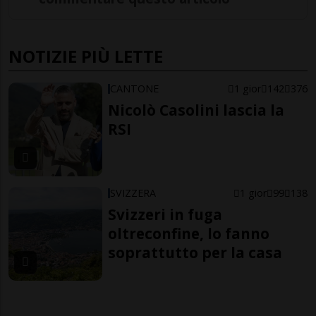
NOTIZIE PIÙ LETTE
CANTONE
1 gior
142
376
Nicolò Casolini lascia la
RSI
SVIZZERA
1 gior
99
138
Svizzeri in fuga
oltreconfine, lo fanno
soprattutto per la casa