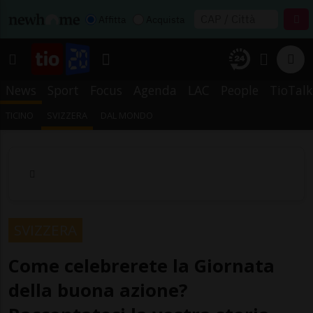
Affitta
Acquista
News
Sport
Focus
Agenda
LAC
People
TioTalk
TICINO
SVIZZERA
DAL MONDO
SVIZZERA
Come celebrerete la Giornata
della buona azione?