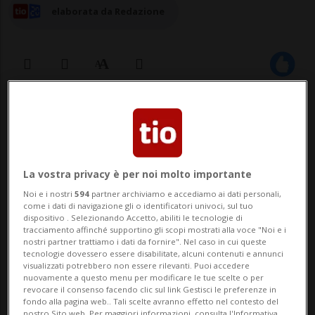
elaborata da Redazione
23 apr 2024 - 06:30
Aggiornamento 07:46
La vostra privacy è per noi molto importante
Noi e i nostri
594
partner archiviamo e accediamo ai dati personali,
come i dati di navigazione gli o identificatori univoci, sul tuo
dispositivo . Selezionando Accetto, abiliti le tecnologie di
tracciamento affinché supportino gli scopi mostrati alla voce "Noi e i
nostri partner trattiamo i dati da fornire". Nel caso in cui queste
ZURIGO - La «Giornata della buona azione»
tecnologie dovessero essere disabilitate, alcuni contenuti e annunci
visualizzati potrebbero non essere rilevanti. Puoi accedere
è dietro l’angolo. Per l'occasione ci
nuovamente a questo menu per modificare le tue scelte o per
revocare il consenso facendo clic sul link Gestisci le preferenze in
piacerebbe sapere cosa avete intenzione
fondo alla pagina web.. Tali scelte avranno effetto nel contesto del
nostro Sito web. Per maggiori informazioni, consulta l'Informativa