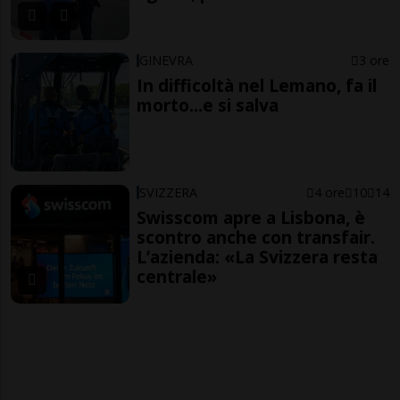
GINEVRA
3 ore
In difficoltà nel Lemano, fa il
morto...e si salva
SVIZZERA
4 ore
10
14
Swisscom apre a Lisbona, è
scontro anche con transfair.
L’azienda: «La Svizzera resta
centrale»