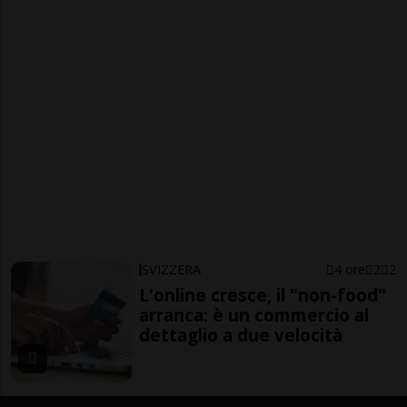
SVIZZERA
4 ore
2
2
L'online cresce, il "non-food"
arranca: è un commercio al
dettaglio a due velocità