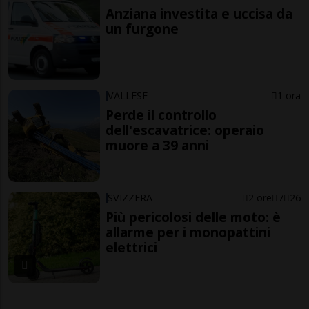
Anziana investita e uccisa da
un furgone
VALLESE
1 ora
Perde il controllo
dell'escavatrice: operaio
muore a 39 anni
SVIZZERA
2 ore
7
26
Più pericolosi delle moto: è
allarme per i monopattini
elettrici