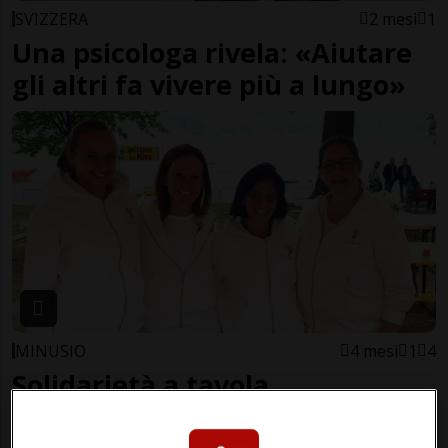
SVIZZERA
2 mesi
1
Una psicologa rivela: «Aiutare
gli altri fa vivere più a lungo»
MINUSIO
4 mesi
1
4
Solidarietà a tavola