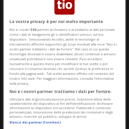
La vostra privacy è per noi molto importante
Noi e i nostri
594
partner archiviamo e accediamo ai dati personali,
come i dati di navigazione gli o identificatori univoci, sul tuo
dispositivo . Selezionando Accetto, abiliti le tecnologie di
tracciamento affinché supportino gli scopi mostrati alla voce "Noi e i
nostri partner trattiamo i dati da fornire". Nel caso in cui queste
tecnologie dovessero essere disabilitate, alcuni contenuti e annunci
GIORNATA DELLA BUONA AZIONE
1 anno
1
visualizzati potrebbero non essere rilevanti. Puoi accedere
nuovamente a questo menu per modificare le tue scelte o per
Cos'è per te una buona azione?
revocare il consenso facendo clic sul link Gestisci le preferenze in
fondo alla pagina web.. Tali scelte avranno effetto nel contesto del
«A volte un abbraccio vale più
nostro Sito web. Per maggiori informazioni, consulta l'Informativa
sulla privacy.
dell'oro»
Noi e i nostri partner trattiamo i dati per fornire:
Utilizzare dati di geolocalizzazione precisi. Scansione attiva delle
caratteristiche del dispositivo ai fini dell’identificazione. Archiviare
informazioni su dispositivo e/o accedervi. Pubblicità e contenuti
personalizzati, misurazione delle prestazioni dei contenuti e degli
annunci, ricerche sul pubblico, sviluppo di servizi.
Elenco dei partner (fornitori)