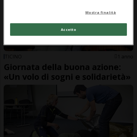
Mostra finalità
Accetto
TICINO
1 anno
Giornata della buona azione:
«Un volo di sogni e solidarietà»