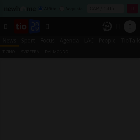
Affitta
Acquista
News
Sport
Focus
Agenda
LAC
People
TioTalk
TICINO
SVIZZERA
DAL MONDO