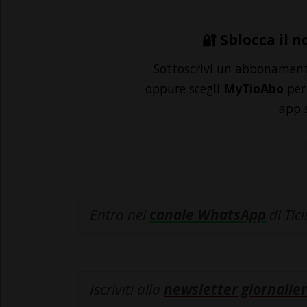
🔐 Sblocca il n
Sottoscrivi un abbonamen
oppure scegli
MyTioAbo
per 
app 
Entra nel
canale WhatsApp
di Tic
Iscriviti alla
newsletter giornalier