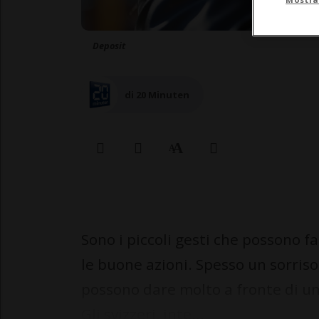
Deposit
di 20 Minuten
Sono i piccoli gesti che possono f
le buone azioni. Spesso un sorris
possono dare molto a fronte di un
Gli svizzeri, inte...