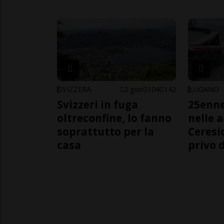
SVIZZERA
2 gior
104
142
LUGANO
Svizzeri in fuga
25enn
oltreconfine, lo fanno
nelle 
soprattutto per la
Ceresi
casa
privo d