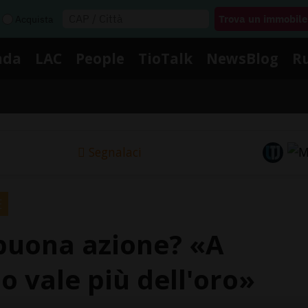
Acquista
nda
LAC
People
TioTalk
NewsBlog
R
Segnalaci
E
 buona azione? «A
o vale più dell'oro»