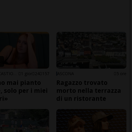
ARBEDO-CASTIONE
1 gior
24
157
ASCONA
5 ore
o mai pianto
Ragazzo trovato
 solo per i miei
morto nella terrazza
ri»
di un ristorante