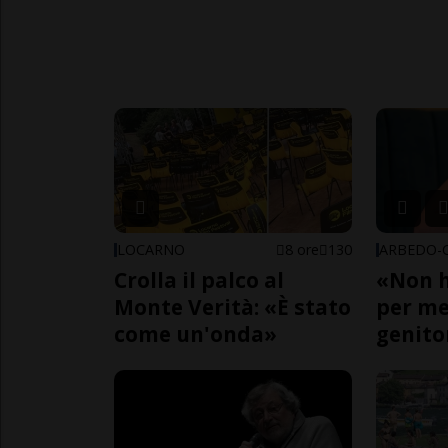
LOCARNO
8 ore
130
Crolla il palco al
«Non h
Monte Verità: «È stato
per me,
come un'onda»
genito