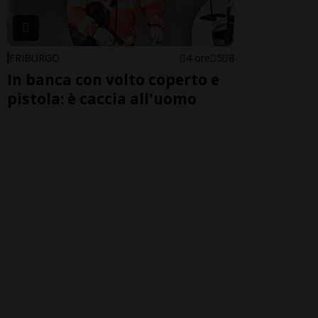
FRIBURGO
4 ore
5
8
In banca con volto coperto e
pistola: è caccia all'uomo