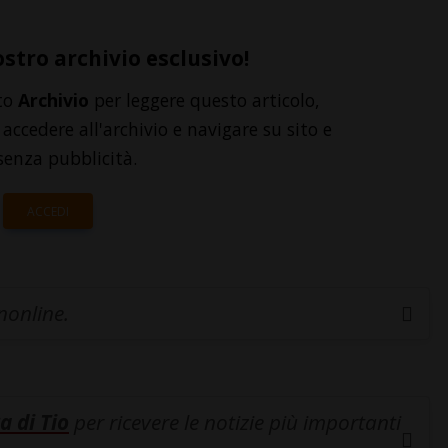
ostro archivio esclusivo!
to
Archivio
per leggere questo articolo,
accedere all'archivio e navigare su sito e
senza pubblicità.
ACCEDI
inonline.
a di Tio
per ricevere le notizie più importanti