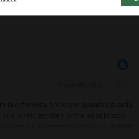
07 mag 2025 - 06:33
1
are la differenza, anche per quanto riguarda
o, una parola gentile o anche un abbraccio
o sforzo tutto sommato ridotto.Chi lo dice?