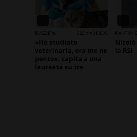
SVIZZERA
22 ore
10
38
CANTON
«Ho studiato
Nicolò 
veterinaria, ora me ne
la RSI
pento», capita a una
laureata su tre