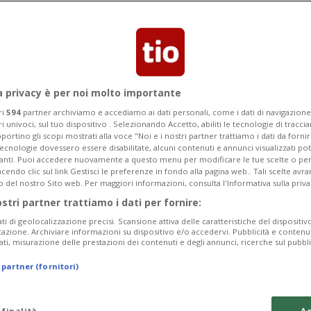
Buona Azione, gli svizzeri dicono la loro
sono cose piccole ma importanti.
a privacy è per noi molto importante
ri
594
partner archiviamo e accediamo ai dati personali, come i dati di navigazione 
ri univoci, sul tuo dispositivo . Selezionando Accetto, abiliti le tecnologie di tracc
portino gli scopi mostrati alla voce "Noi e i nostri partner trattiamo i dati da fornir
tecnologie dovessero essere disabilitate, alcuni contenuti e annunci visualizzati 
vanti. Puoi accedere nuovamente a questo menu per modificare le tue scelte o per
endo clic sul link Gestisci le preferenze in fondo alla pagina web.. Tali scelte avr
o del nostro Sito web. Per maggiori informazioni, consulta l'Informativa sulla priva
ostri partner trattiamo i dati per fornire:
ati di geolocalizzazione precisi. Scansione attiva delle caratteristiche del dispositivo 
icazione. Archiviare informazioni su dispositivo e/o accedervi. Pubblicità e contenu
ati, misurazione delle prestazioni dei contenuti e degli annunci, ricerche sul pubbl
 partner (fornitori)
 finalità
Ac