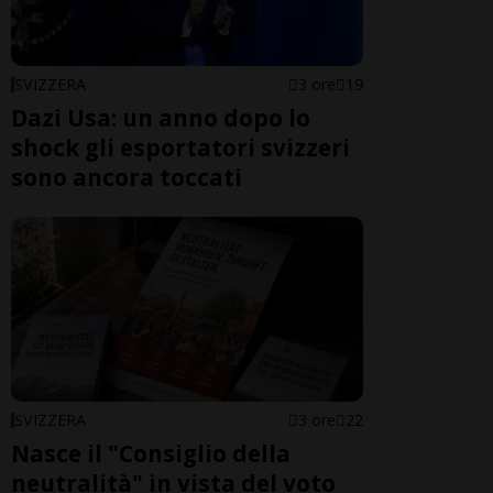
SVIZZERA
3 ore
19
Dazi Usa: un anno dopo lo
shock gli esportatori svizzeri
sono ancora toccati
SVIZZERA
3 ore
22
Nasce il "Consiglio della
neutralità" in vista del voto