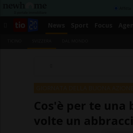
Affitta
News
Sport
Focus
Age
TICINO
SVIZZERA
DAL MONDO
GIORNATA DELLA BUONA AZION
Cos'è per te una
volte un abbracci