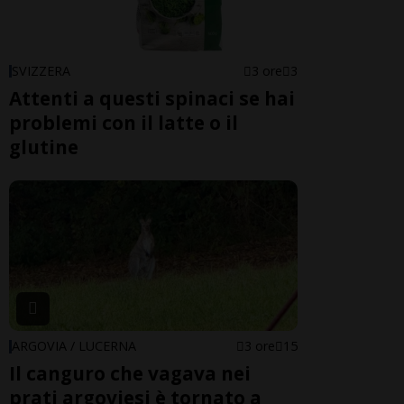
SVIZZERA
3 ore
3
Attenti a questi spinaci se hai
problemi con il latte o il
glutine
ARGOVIA / LUCERNA
3 ore
15
Il canguro che vagava nei
prati argoviesi è tornato a