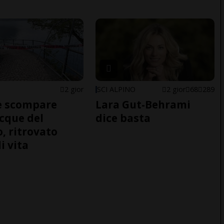
2 gior
SCI ALPINO
2 gior
68
289
e scompare
Lara Gut-Behrami
acque del
dice basta
o, ritrovato
i vita