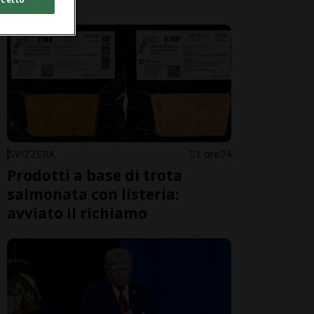
SVIZZERA
1 ora
4
Prodotti a base di trota
salmonata con listeria:
avviato il richiamo