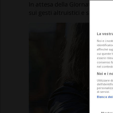
In attesa della Giornata della 
sui gesti altruistici e spesso 
La vostr
Noi e i nost
identificato
affinché sup
cui queste 
essere rile
consenso fac
nel contest
Noi e i n
Utilizzare d
dell’identif
personalizz
di servizi.
Elenco dei
Mostra