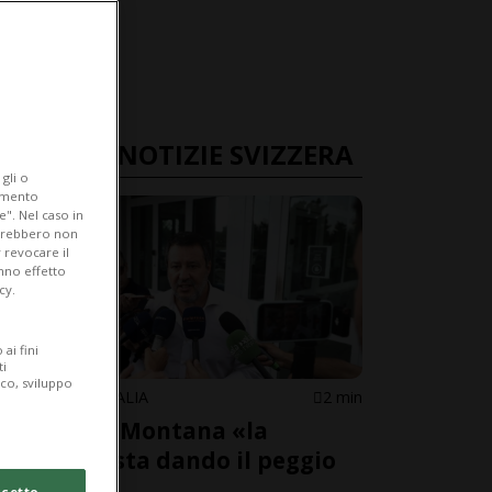
ULTIME NOTIZIE SVIZZERA
gli o
iamento
e". Nel caso in
potrebbero non
 revocare il
anno effetto
cy.
ai fini
ti
ico, sviluppo
SVIZZERA / ITALIA
2 min
Su Crans-Montana «la
Svizzera sta dando il peggio
di sé»
cetto