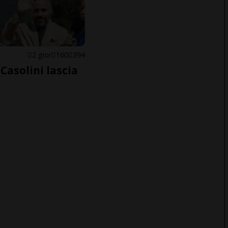
E
2 gior
160
394
Casolini lascia