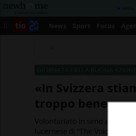
Affitta
News
Sport
Focus
Age
GIORNATA DELLA BUONA AZION
«In Svizzera sti
troppo bene»
Volontariato in seno alla Tavol
lucernese di “The Voice”