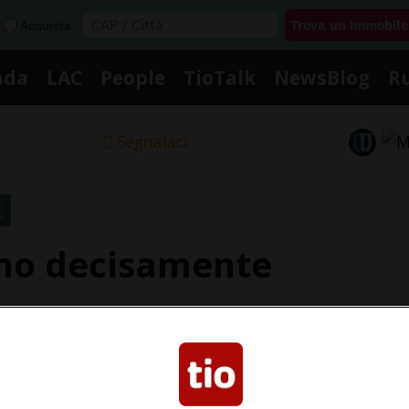
Acquista
nda
LAC
People
TioTalk
NewsBlog
R
Segnalaci
E
amo decisamente
a Svizzera: la testimonianza della star