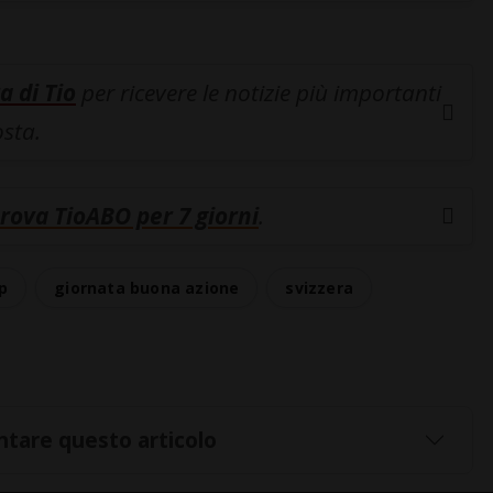
a di Tio
per ricevere le notizie più importanti
osta.
rova TioABO per 7 giorni
.
p
giornata buona azione
svizzera
tare questo articolo