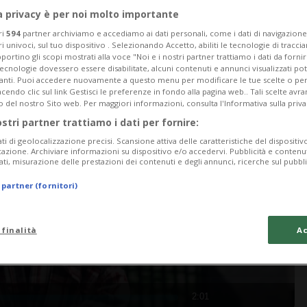
a privacy è per noi molto importante
ri
594
partner archiviamo e accediamo ai dati personali, come i dati di navigazione 
ri univoci, sul tuo dispositivo . Selezionando Accetto, abiliti le tecnologie di tracc
portino gli scopi mostrati alla voce "Noi e i nostri partner trattiamo i dati da fornir
tecnologie dovessero essere disabilitate, alcuni contenuti e annunci visualizzati 
vanti. Puoi accedere nuovamente a questo menu per modificare le tue scelte o per
endo clic sul link Gestisci le preferenze in fondo alla pagina web.. Tali scelte avr
o del nostro Sito web. Per maggiori informazioni, consulta l'Informativa sulla priva
ostri partner trattiamo i dati per fornire:
ati di geolocalizzazione precisi. Scansione attiva delle caratteristiche del dispositivo 
icazione. Archiviare informazioni su dispositivo e/o accedervi. Pubblicità e contenu
ati, misurazione delle prestazioni dei contenuti e degli annunci, ricerche sul pubbl
 partner (fornitori)
 finalità
Ac
2:01