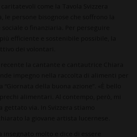
 caritatevoli come la Tavola Svizzera
à, le persone bisognose che soffrono la
 sociale o finanziaria. Per perseguire
ù efficiente e sostenibile possibile, la
attivo dei volontari.
i recente la cantante e cantautrice Chiara
ande impegno nella raccolta di alimenti per
la “Giornata della buona azione”. «È bello
 sprechi alimentari. Al contempo, però, mi
 gettato via. In Svizzera stiamo
iarato la giovane artista lucernese.
ha insegnato molto e dice di essere