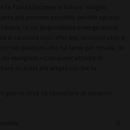
 la Tavola Svizzera in futuro. «Voglio
ante più persone possibili, perché aprano
a Chiara, la cui disponibilità emerge anche
sta si racconta così: «Per me, sentirmi utile è
 trovo qualcuno che ha fame per strada, lo
a mangiare.» Con quest’attività di
zzare su scala più ampia ciò che fa
ni giorno circa 16 tonnellate di alimenti
inonline.