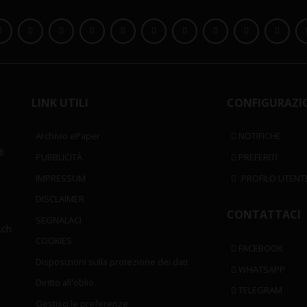
LINK UTILI
CONFIGURAZI
Archivio ePaper
NOTIFICHE
i
PUBBLICITÀ
PREFERITI
IMPRESSUM
PROFILO UTENT
DISCLAIMER
CONTATTACI
SEGNALACI
.ch
COOKIES
FACEBOOK
Disposizioni sulla protezione dei dati
WHATSAPP
Diritto all'oblio
TELEGRAM
Gestisci le preferenze