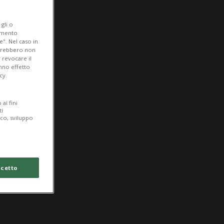
gli o
iamento
e". Nel caso in
potrebbero non
 revocare il
anno effetto
cy.
ai fini
ti
ico, sviluppo
cetto