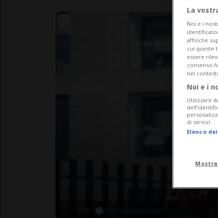
La vostr
Noi e i nost
identificato
affinché sup
cui queste 
essere rile
consenso fac
nel contest
Noi e i n
Utilizzare d
dell’identif
personalizz
di servizi.
Elenco dei
Mostra
0:00