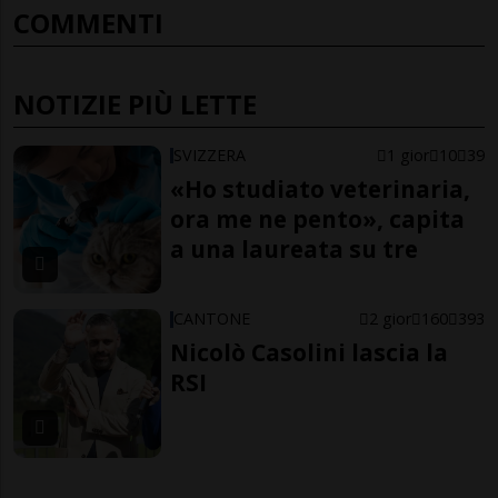
COMMENTI
NOTIZIE PIÙ LETTE
SVIZZERA
1 gior
10
39
«Ho studiato veterinaria,
ora me ne pento», capita
a una laureata su tre
CANTONE
2 gior
160
393
Nicolò Casolini lascia la
RSI