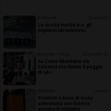
TURGOVIA
2 ore
3
5
La siccità mette k.o. gli
impianti idroelettrici
SVIZZERA / ITALIA
2 ore
46
153
Su Crans-Montana «la
Svizzera sta dando il peggio
di sé»
SVIZZERA
4 ore
7
Prodotti a base di trota
salmonata con listeria:
avviato il richiamo