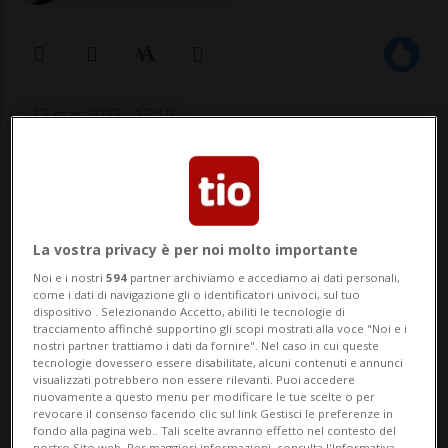
17 mar 2023 - 15:10
Aggiornamento 18 mar 2023 - 20:49
Cerchiamo le vostre buone azioni.
La vostra privacy è per noi molto importante
Scriveteci e mostrate all’intera
Noi e i nostri
594
partner archiviamo e accediamo ai dati personali,
Svizzera le buone azioni compiute
come i dati di navigazione gli o identificatori univoci, sul tuo
dispositivo . Selezionando Accetto, abiliti le tecnologie di
dalla vostra associazione.
tracciamento affinché supportino gli scopi mostrati alla voce "Noi e i
nostri partner trattiamo i dati da fornire". Nel caso in cui queste
tecnologie dovessero essere disabilitate, alcuni contenuti e annunci
visualizzati potrebbero non essere rilevanti. Puoi accedere
Quali sono le buone azioni compiute dalla
nuovamente a questo menu per modificare le tue scelte o per
revocare il consenso facendo clic sul link Gestisci le preferenze in
vostra associazione che tutta la Svizzera
fondo alla pagina web.. Tali scelte avranno effetto nel contesto del
nostro Sito web. Per maggiori informazioni, consulta l'Informativa