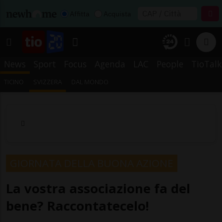
Affitta
Acquista
News
Sport
Focus
Agenda
LAC
People
TioTalk
TICINO
SVIZZERA
DAL MONDO
GIORNATA DELLA BUONA AZIONE
La vostra associazione fa del
bene? Raccontatecelo!