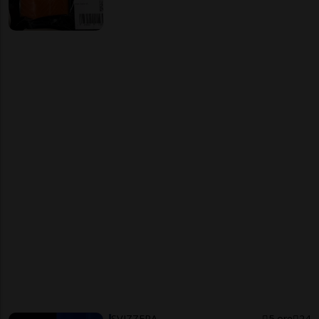
SVIZZERA
5 ore
24