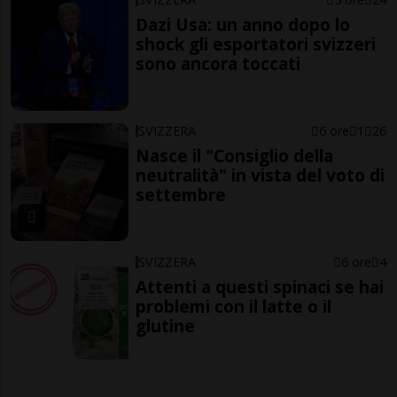
Dazi Usa: un anno dopo lo
shock gli esportatori svizzeri
sono ancora toccati
SVIZZERA
6 ore
1
26
Nasce il "Consiglio della
neutralità" in vista del voto di
settembre
SVIZZERA
6 ore
4
Attenti a questi spinaci se hai
problemi con il latte o il
glutine