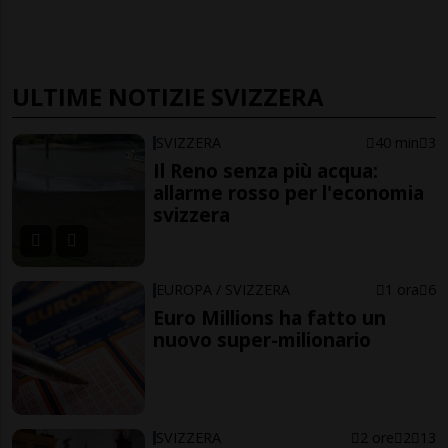
ULTIME NOTIZIE SVIZZERA
SVIZZERA
40 min
3
Il Reno senza più acqua:
allarme rosso per l'economia
svizzera
EUROPA / SVIZZERA
1 ora
6
Euro Millions ha fatto un
nuovo super-milionario
SVIZZERA
2 ore
2
13