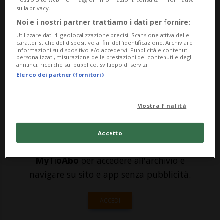
dovrebbe conoscere? Raccontatecelo e
sulla privacy.
Noi e i nostri partner trattiamo i dati per fornire:
sfruttate l‘opportunità di vincere un
Utilizzare dati di geolocalizzazione precisi. Scansione attiva delle
ritratto della vostra associazione su 20
caratteristiche del dispositivo ai fini dell’identificazione. Archiviare
informazioni su dispositivo e/o accedervi. Pubblicità e contenuti
personalizzati, misurazione delle prestazioni dei contenuti e degli
minuti. Sabato 6 maggio 2023 si terr...
annunci, ricerche sul pubblico, sviluppo di servizi.
Elenco dei partner (fornitori)
🔐 Sblocca il nostro archivio
Mostra finalità
esclusivo!
Sottoscrivi un abbonamento
Archivio
per
Accetto
leggere questo articolo, oppure scegli
MyTioAbo
per accedere all'archivio e
navigare su sito e app senza pubblicità.
ACCEDI