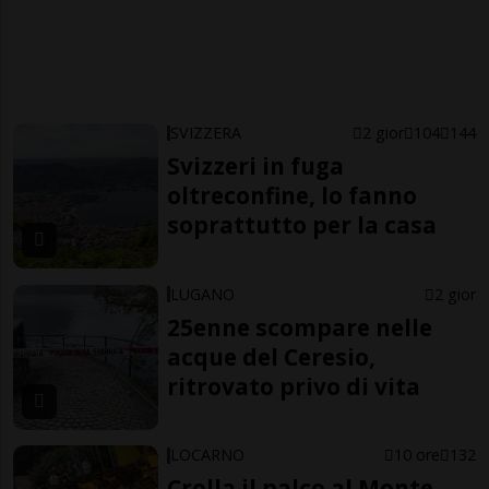
SVIZZERA
2 gior
104
144
Svizzeri in fuga
oltreconfine, lo fanno
soprattutto per la casa
LUGANO
2 gior
25enne scompare nelle
acque del Ceresio,
ritrovato privo di vita
LOCARNO
10 ore
132
Crolla il palco al Monte