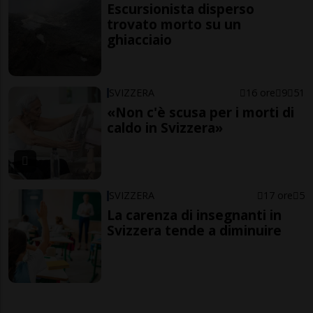
Escursionista disperso
trovato morto su un
ghiacciaio
SVIZZERA
16 ore
9
51
«Non c'è scusa per i morti di
caldo in Svizzera»
SVIZZERA
17 ore
5
La carenza di insegnanti in
Svizzera tende a diminuire