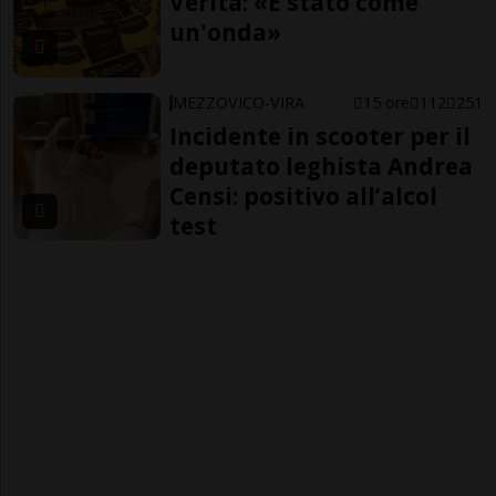
Verità: «È stato come
un'onda»
MEZZOVICO-VIRA
15 ore
112
251
Incidente in scooter per il
deputato leghista Andrea
Censi: positivo all’alcol
test