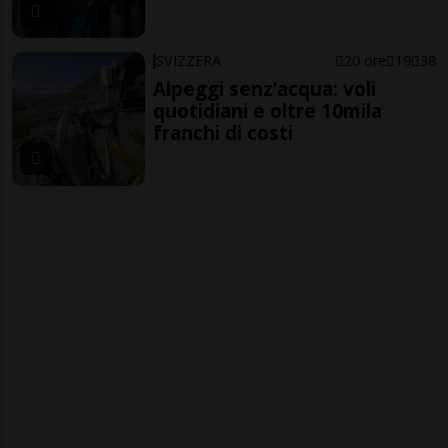
SVIZZERA
20 ore
19
38
Alpeggi senz’acqua: voli
quotidiani e oltre 10mila
franchi di costi