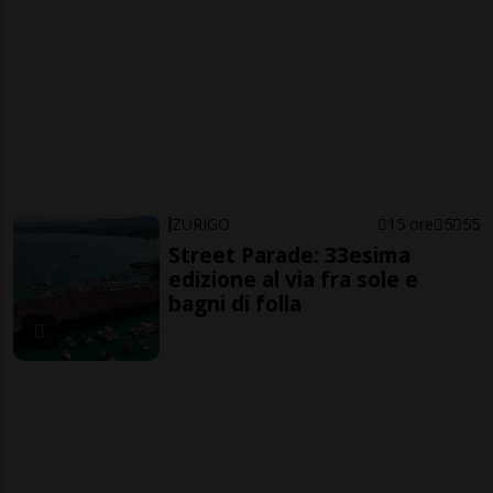
ZURIGO
15 ore
5
55
Street Parade: 33esima
edizione al via fra sole e
bagni di folla