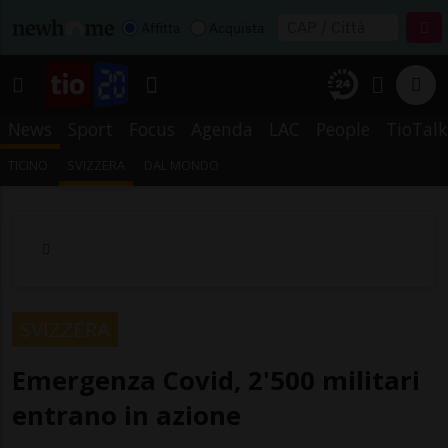
Affitta
Acquista
News
Sport
Focus
Agenda
LAC
People
TioTalk
TICINO
SVIZZERA
DAL MONDO
SVIZZERA
Emergenza Covid, 2'500 militari
entrano in azione