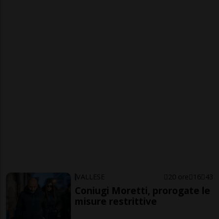
VALLESE
20 ore
16
43
Coniugi Moretti, prorogate le
misure restrittive