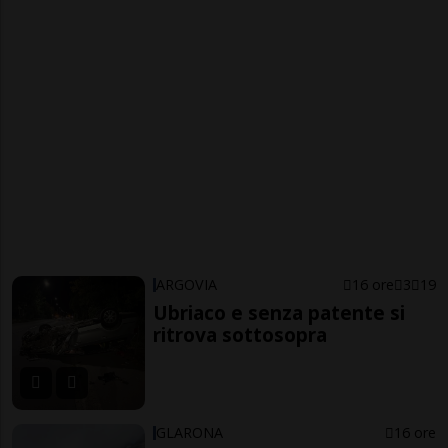
ARGOVIA
16 ore
3
19
Ubriaco e senza patente si
ritrova sottosopra
GLARONA
16 ore