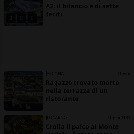
A2: il bilancio è di sette
feriti
ASCONA
1 gior
Ragazzo trovato morto
nella terrazza di un
ristorante
LOCARNO
1 gior
131
Crolla il palco al Monte