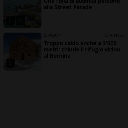
Una folla di 800mila persone
alla Street Parade
GRIGIONI
14 ore
5
Troppo caldo anche a 3'600
metri: chiude il rifugio vicino
al Bernina