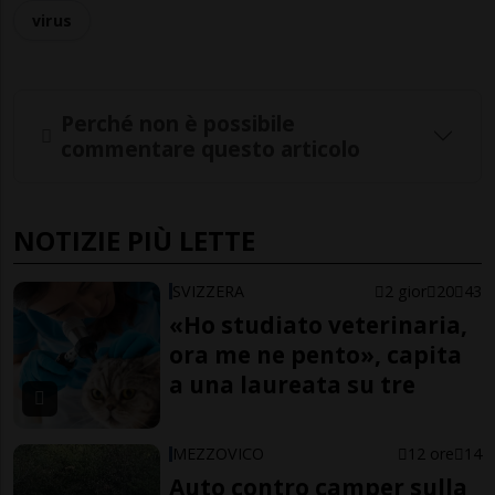
virus
Perché non è possibile
commentare questo articolo
NOTIZIE PIÙ LETTE
SVIZZERA
2 gior
20
43
«Ho studiato veterinaria,
ora me ne pento», capita
a una laureata su tre
MEZZOVICO
12 ore
14
Auto contro camper sulla