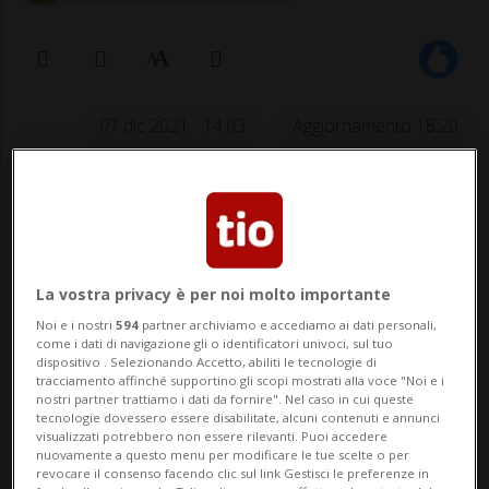
07 dic 2021 - 14:03
Aggiornamento 18:20
Nel nostro Paese 23 ospedali non
hanno più letti liberi, evidenzia
Andreas Stettbacher, incaricato del
La vostra privacy è per noi molto importante
Consiglio federale per il servizio
Noi e i nostri
594
partner archiviamo e accediamo ai dati personali,
sanitario coordinato.
come i dati di navigazione gli o identificatori univoci, sul tuo
dispositivo . Selezionando Accetto, abiliti le tecnologie di
tracciamento affinché supportino gli scopi mostrati alla voce "Noi e i
nostri partner trattiamo i dati da fornire". Nel caso in cui queste
tecnologie dovessero essere disabilitate, alcuni contenuti e annunci
BERNA - I militari tornano protagonisti
visualizzati potrebbero non essere rilevanti. Puoi accedere
nuovamente a questo menu per modificare le tue scelte o per
della strategia nazionale anti-pandemica.
revocare il consenso facendo clic sul link Gestisci le preferenze in