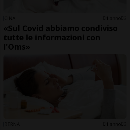
CINA
1 anno
3
«Sul Covid abbiamo condiviso
tutte le informazioni con
l'Oms»
BERNA
1 anno
3