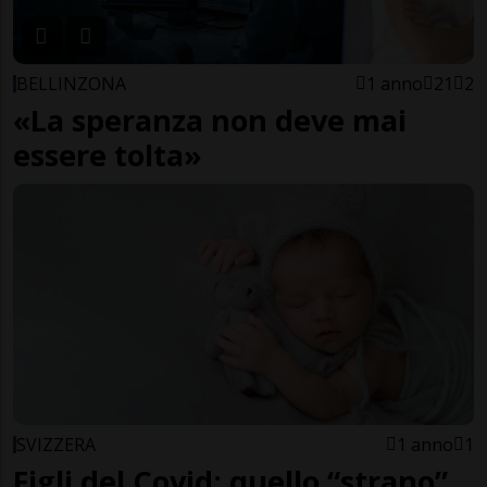
BELLINZONA
1 anno
21
2
«La speranza non deve mai
essere tolta»
SVIZZERA
1 anno
1
Figli del Covid: quello “strano”