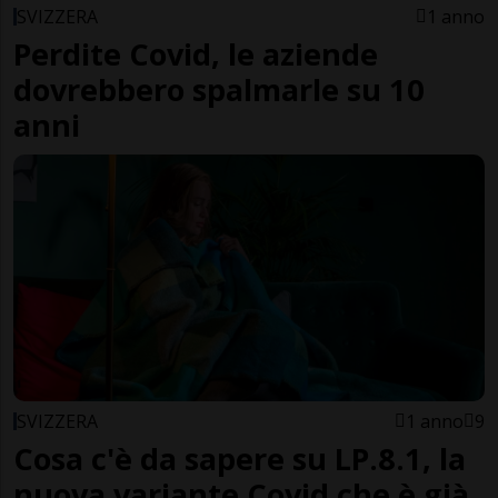
SVIZZERA
1 anno
Perdite Covid, le aziende
dovrebbero spalmarle su 10
anni
SVIZZERA
1 anno
9
Cosa c'è da sapere su LP.8.1, la
nuova variante Covid che è già