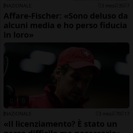
NAZIONALE
3 mesi
35
7
Affare-Fischer: «Sono deluso da
alcuni media e ho perso fiducia
in loro»
NAZIONALE
3 mesi
70
17
«Il licenziamento? È stato un