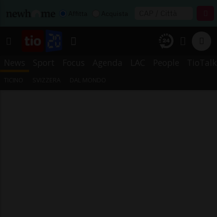
Affitta
Acquista
News
Sport
Focus
Agenda
LAC
People
TioTalk
TICINO
SVIZZERA
DAL MONDO