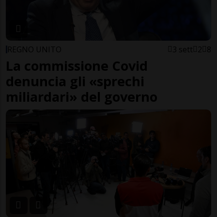
REGNO UNITO
3 sett
2
8
La commissione Covid
denuncia gli «sprechi
miliardari» del governo