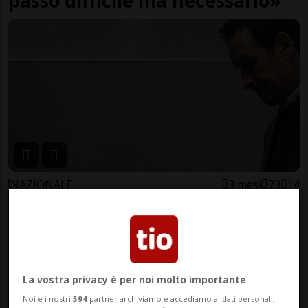
passo difficile ma necessario»
NAZIONALE
3 mesi
73
14
Fischer incastrato da una
confidenza (a pranzo)
La vostra privacy è per noi molto importante
Noi e i nostri
594
partner archiviamo e accediamo ai dati personali,