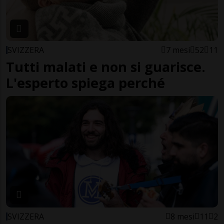
SVIZZERA
7 mesi
52
11
Tutti malati e non si guarisce.
L'esperto spiega perché
SVIZZERA
8 mesi
11
2