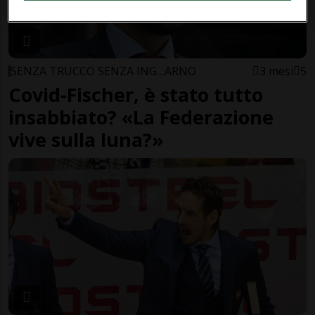
SENZA TRUCCO SENZA ING…ARNO
3 mesi
5
Covid-Fischer, è stato tutto
insabbiato? «La Federazione
vive sulla luna?»