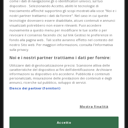
come i dati di navigazione gli o identificatori univoci, sul tuo
dispositivo . Selezionando Accetto, abiliti le tecnologie di
tracciamento affinché supportino gli scopi mostrati alla voce "Noi e i
nostri partner trattiamo i dati da fornire". Nel caso in cui queste
tecnologie dovessero essere disabilitate, alcuni contenuti e annunci
visualizzati potrebbero non essere rilevanti. Puoi accedere
nuovamente a questo menu per modificare le tue scelte o per
revocare il consenso facendo clic sul link Gestisci le preferenze in
fondo alla pagina web.. Tali scelte avranno effetto nel contesto del
nostro Sito web. Per maggiori informazioni, consulta l'Informativa
sulla privacy.
Noi e i nostri partner trattiamo i dati per fornire:
NAZIONALE
3 mesi
32
3
Utilizzare dati di geolocalizzazione precisi. Scansione attiva delle
Fischer, frode in bitcoin
caratteristiche del dispositivo ai fini dell’identificazione. Archiviare
informazioni su dispositivo e/o accedervi. Pubblicità e contenuti
scoperta per colpa... dell'ego
personalizzati, misurazione delle prestazioni dei contenuti e degli
annunci, ricerche sul pubblico, sviluppo di servizi.
Elenco dei partner (fornitori)
Mostra finalità
Accetto