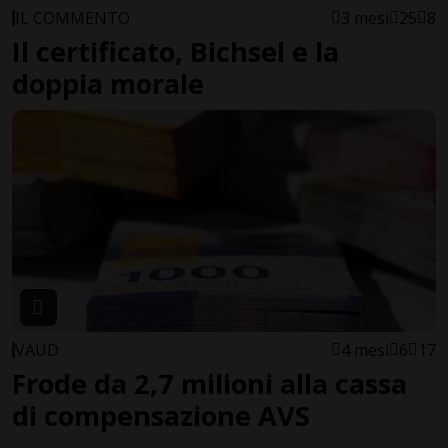
IL COMMENTO
3 mesi
25
8
Il certificato, Bichsel e la
doppia morale
VAUD
4 mesi
6
17
Frode da 2,7 milioni alla cassa
di compensazione AVS