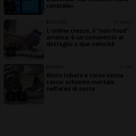
centrale»
SVIZZERA
1 ora
1
L'online cresce, il "non-food"
arranca: è un commercio al
dettaglio a due velocità
ZURIGO
1 ora
Moto rubata e corsa senza
casco: schianto mortale
nell’area di sosta