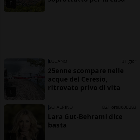
LUGANO
1 gior
25enne scompare nelle
acque del Ceresio,
ritrovato privo di vita
SCI ALPINO
21 ore
63
283
Lara Gut-Behrami dice
basta