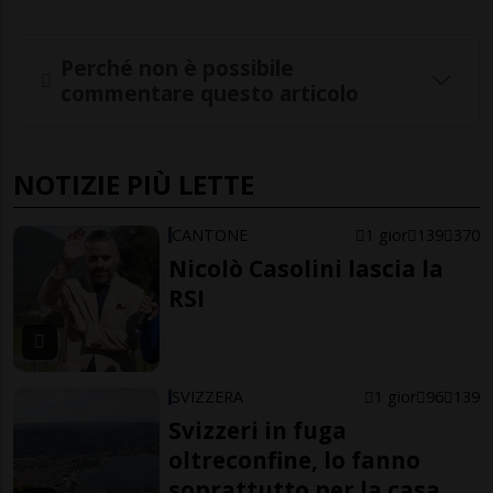
Perché non è possibile
commentare questo articolo
NOTIZIE PIÙ LETTE
CANTONE
1 gior
139
370
Nicolò Casolini lascia la
RSI
SVIZZERA
1 gior
96
139
Svizzeri in fuga
oltreconfine, lo fanno
soprattutto per la casa