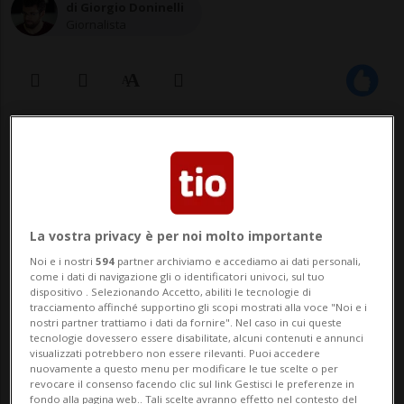
di Giorgio Doninelli
Giornalista
17 lug 2021 - 20:32
Aggiornamento 22:35
Tuttavia non esclude la possibilità di
far pagare i test a coloro che, al
La vostra privacy è per noi molto importante
posto di farsi vaccinare, ne abusano
Noi e i nostri
594
partner archiviamo e accediamo ai dati personali,
come i dati di navigazione gli o identificatori univoci, sul tuo
a fini goliardici.
dispositivo . Selezionando Accetto, abiliti le tecnologie di
tracciamento affinché supportino gli scopi mostrati alla voce "Noi e i
nostri partner trattiamo i dati da fornire". Nel caso in cui queste
tecnologie dovessero essere disabilitate, alcuni contenuti e annunci
BERNA - In Svizzera i test Covid potrebbero
visualizzati potrebbero non essere rilevanti. Puoi accedere
nuovamente a questo menu per modificare le tue scelte o per
presto diventare a pagamento. Perlomeno
revocare il consenso facendo clic sul link Gestisci le preferenze in
fondo alla pagina web.. Tali scelte avranno effetto nel contesto del