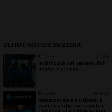
ULTIME NOTIZIE SVIZZERA
GINEVRA
15 min
In difficoltà nel Lemano, fa il
morto...e si salva
SVIZZERA
44 min
2
Swisscom apre a Lisbona, è
scontro anche con transfair.
L’azienda: «La Svizzera resta