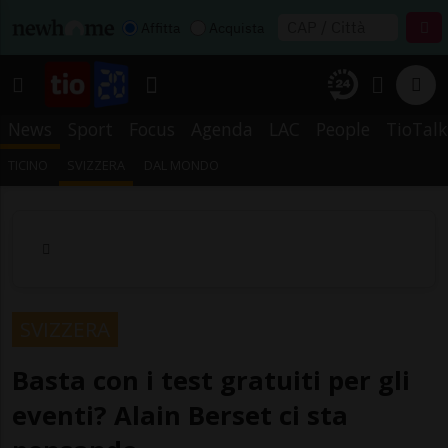
Affitta
Acquista
News
Sport
Focus
Agenda
LAC
People
TioTalk
TICINO
SVIZZERA
DAL MONDO
SVIZZERA
Basta con i test gratuiti per gli
eventi? Alain Berset ci sta