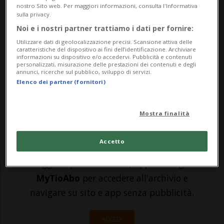
per le persone che si sottopongono
nostro Sito web. Per maggiori informazioni, consulta l'Informativa
sulla privacy.
ripetutamente ai test, senza voler essere
Noi e i nostri partner trattiamo i dati per fornire:
vaccinate, in modo da poter partecipare a
Utilizzare dati di geolocalizzazione precisi. Scansione attiva delle
caratteristiche del dispositivo ai fini dell’identificazione. Archiviare
informazioni su dispositivo e/o accedervi. Pubblicità e contenuti
eventi pubblici o frequentare i luoghi della
personalizzati, misurazione delle prestazioni dei contenuti e degli
annunci, ricerche sul pubblico, sviluppo di servizi.
vi...
Elenco dei partner (fornitori)
🔐 Sblocca il nostro archivio
Mostra finalità
esclusivo!
Accetto
Sottoscrivi un abbonamento
Archivio
per
leggere questo articolo, oppure scegli
MyTioAbo
per accedere all'archivio e
navigare su sito e app senza pubblicità.
ACCEDI