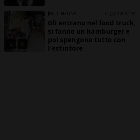
BELLINZONA
2 gior
82
191
Gli entrano nel food truck,
si fanno un hamburger e
poi spengono tutto con
l'estintore