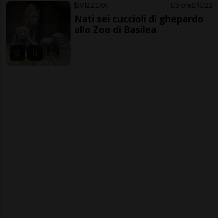
SVIZZERA
3 ore
1
22
Nati sei cuccioli di ghepardo
allo Zoo di Basilea