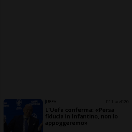
UEFA
11 ore
20
L'Uefa conferma: «Persa
fiducia in Infantino, non lo
appoggeremo»