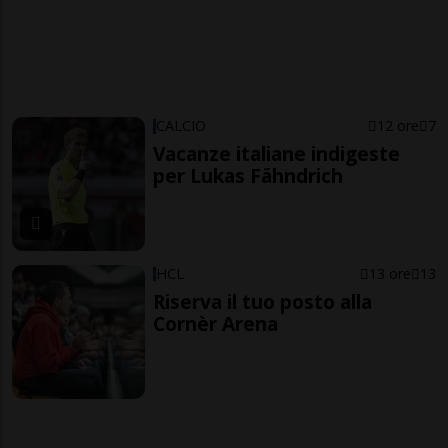
CALCIO
12 ore
7
Vacanze italiane indigeste
per Lukas Fähndrich
HCL
13 ore
13
Riserva il tuo posto alla
Cornèr Arena