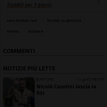
TioABO per 7 giorni
.
euro hockey tour
hockey su ghiaccio
svezia
svizzera
COMMENTI
NOTIZIE PIÙ LETTE
CANTONE
1 gior
146
379
Nicolò Casolini lascia la
RSI