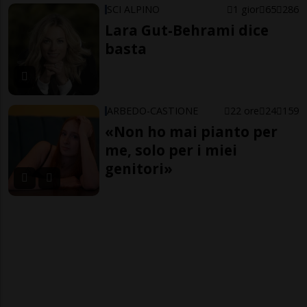
SCI ALPINO
1 gior
65
286
Lara Gut-Behrami dice
basta
ARBEDO-CASTIONE
22 ore
24
159
«Non ho mai pianto per
me, solo per i miei
genitori»