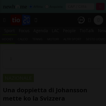
Affitta
Acquista
s
Sport
Focus
Agenda
LAC
People
TioTalk
New
HOCKEY
CALCIO
TENNIS
MOTORI
ALTRI SPORT
SESTO UOMO
NAZIONALE
Una doppietta di Johansson
mette ko la Svizzera