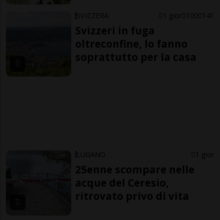
SVIZZERA
1 gior
100
141
Svizzeri in fuga
oltreconfine, lo fanno
soprattutto per la casa
LUGANO
1 gior
25enne scompare nelle
acque del Ceresio,
ritrovato privo di vita