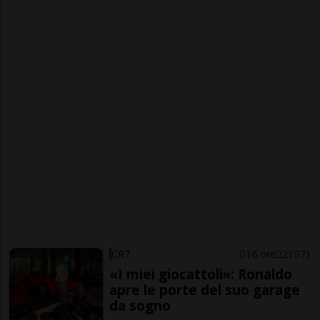
CR7
16 ore
21
71
«I miei giocattoli»: Ronaldo
apre le porte del suo garage
da sogno