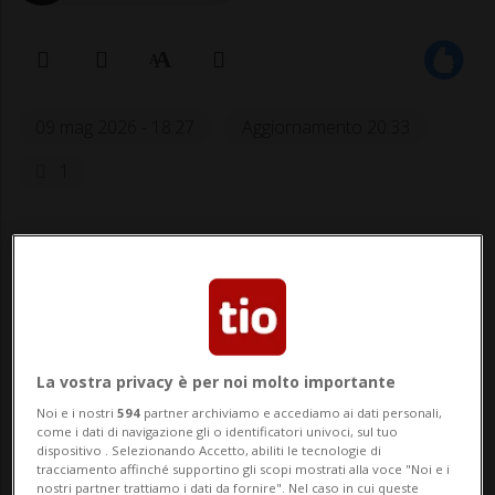
09 mag 2026 - 18:27
Aggiornamento 20:33
1
La vostra privacy è per noi molto importante
HOCKEY: Risultati e classifiche
Noi e i nostri
594
partner archiviamo e accediamo ai dati personali,
come i dati di navigazione gli o identificatori univoci, sul tuo
dispositivo . Selezionando Accetto, abiliti le tecnologie di
ÄNGELHOLM - Penultima amichevole
tracciamento affinché supportino gli scopi mostrati alla voce "Noi e i
nostri partner trattiamo i dati da fornire". Nel caso in cui queste