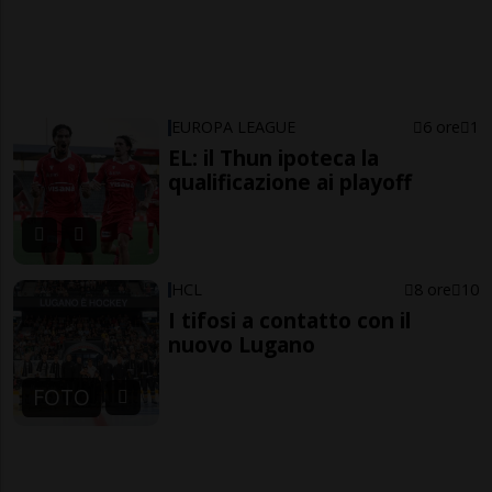
EUROPA LEAGUE
6 ore
1
EL: il Thun ipoteca la
qualificazione ai playoff
HCL
8 ore
10
I tifosi a contatto con il
nuovo Lugano
FOTO