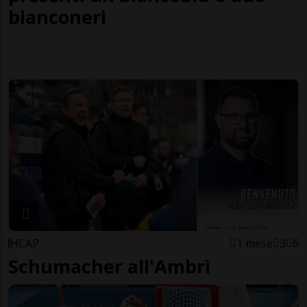
bianconeri
HCAP
1 mese
3
6
Schumacher all'Ambrì