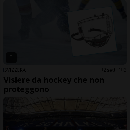
SVIZZERA
2 sett
1
3
Visiere da hockey che non
proteggono