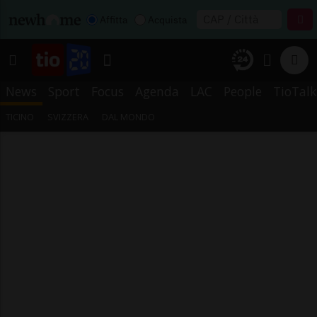
Affitta
Acquista
News
Sport
Focus
Agenda
LAC
People
TioTalk
TICINO
SVIZZERA
DAL MONDO