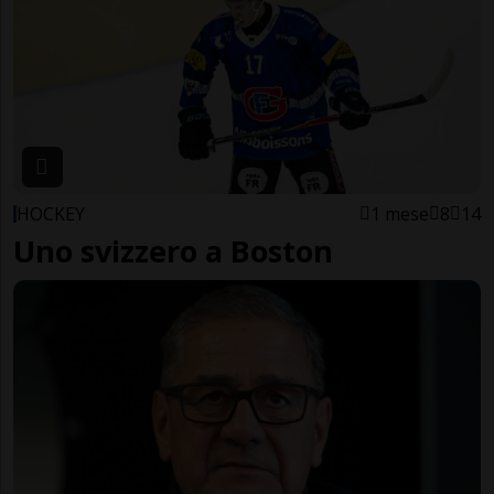
HOCKEY
1 mese
8
14
Uno svizzero a Boston