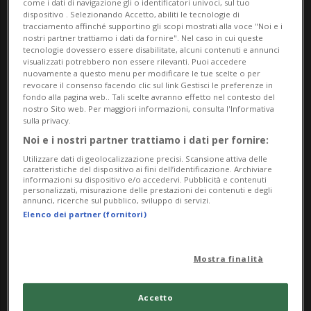
come i dati di navigazione gli o identificatori univoci, sul tuo
dispositivo . Selezionando Accetto, abiliti le tecnologie di
tracciamento affinché supportino gli scopi mostrati alla voce "Noi e i
nostri partner trattiamo i dati da fornire". Nel caso in cui queste
tecnologie dovessero essere disabilitate, alcuni contenuti e annunci
visualizzati potrebbero non essere rilevanti. Puoi accedere
nuovamente a questo menu per modificare le tue scelte o per
revocare il consenso facendo clic sul link Gestisci le preferenze in
fondo alla pagina web.. Tali scelte avranno effetto nel contesto del
nostro Sito web. Per maggiori informazioni, consulta l'Informativa
sulla privacy.
PRIMO D'AGOSTO
5 gior
3
5
Noi e i nostri partner trattiamo i dati per fornire:
Anche il mondo dello sport
Utilizzare dati di geolocalizzazione precisi. Scansione attiva delle
caratteristiche del dispositivo ai fini dell’identificazione. Archiviare
celebra il Primo Agosto
informazioni su dispositivo e/o accedervi. Pubblicità e contenuti
personalizzati, misurazione delle prestazioni dei contenuti e degli
annunci, ricerche sul pubblico, sviluppo di servizi.
Elenco dei partner (fornitori)
Mostra finalità
Accetto