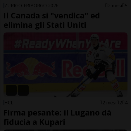
ZURIGO-FRIBORGO 2026
2 mesi
5
Il Canada si "vendica" ed
elimina gli Stati Uniti
HCL
2 mesi
2
4
Firma pesante: il Lugano dà
fiducia a Kupari