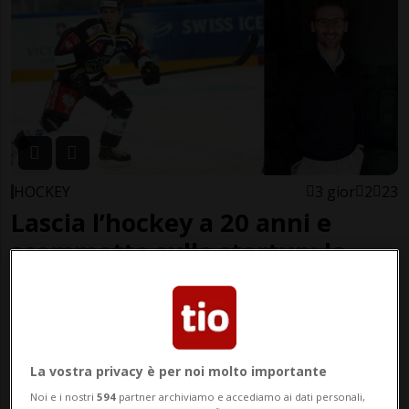
HOCKEY
3 gior
2
23
Lascia l’hockey a 20 anni e
scommette sulle startup: la
scelta vincente di Sartori
La vostra privacy è per noi molto importante
Noi e i nostri
594
partner archiviamo e accediamo ai dati personali,