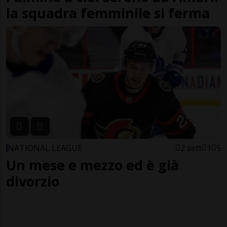
la squadra femminile si ferma
NATIONAL LEAGUE
2 sett
1
5
Un mese e mezzo ed è già
divorzio