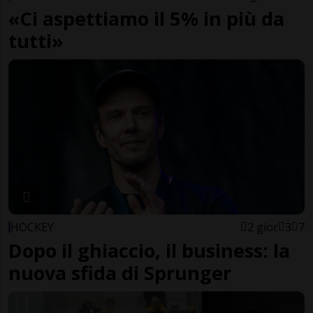
«Ci aspettiamo il 5% in più da
tutti»
HOCKEY
2 gior
3
7
Dopo il ghiaccio, il business: la
nuova sfida di Sprunger