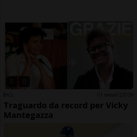
HCL
1 mese
23
39
Traguardo da record per Vicky
Mantegazza