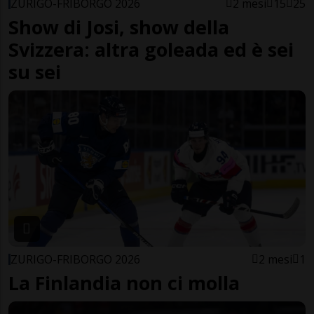
ZURIGO-FRIBORGO 2026
2 mesi
15
25
Show di Josi, show della
Svizzera: altra goleada ed è sei
su sei
ZURIGO-FRIBORGO 2026
2 mesi
1
La Finlandia non ci molla