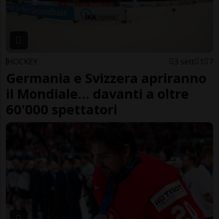
HOCKEY
3 sett
1
7
Germania e Svizzera apriranno
il Mondiale... davanti a oltre
60'000 spettatori