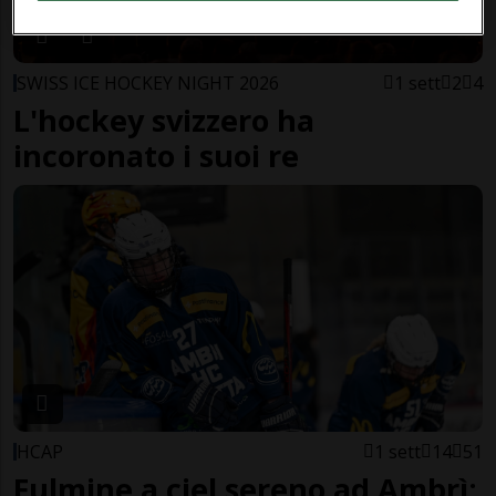
SWISS ICE HOCKEY NIGHT 2026
1 sett
2
4
L'hockey svizzero ha
incoronato i suoi re
HCAP
1 sett
14
51
Fulmine a ciel sereno ad Ambrì: