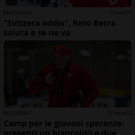
NAZIONALE
3 sett
7
"Svizzera addio", Reto Berra
saluta e se ne va
NAZIONALE
1 mese
2
Camp per le giovani speranze:
presenti un biancoblù e due