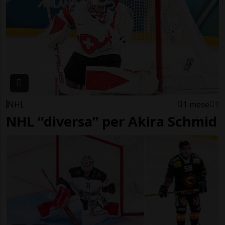
NHL
1 mese
1
NHL “diversa” per Akira Schmid