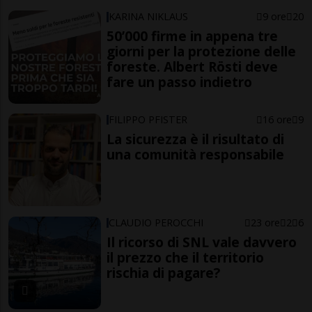
KARINA NIKLAUS
9 ore
20
50’000 firme in appena tre
giorni per la protezione delle
foreste. Albert Rösti deve
fare un passo indietro
FILIPPO PFISTER
16 ore
9
La sicurezza è il risultato di
una comunità responsabile
CLAUDIO PEROCCHI
23 ore
2
6
Il ricorso di SNL vale davvero
il prezzo che il territorio
rischia di pagare?