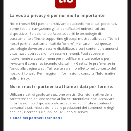
mediatiche, una nota del DATEC
trasmessa alla Commissione dell’energia
La vostra privacy è per noi molto importante
del Consiglio nazionale evidenzia una serie
Noi e i nostri
594
partner archiviamo e accediamo ai dati personali,
come i dati di navigazione gli o identificatori univoci, sul tuo
di criticità inquietanti. Tra queste, il tema
dispositivo . Selezionando Accetto, abiliti le tecnologie di
tracciamento affinché supportino gli scopi mostrati alla voce "Noi e i
delle riserve elettriche invernali: se
nostri partner trattiamo i dati da fornire". Nel caso in cui queste
tecnologie dovessero essere disabilitate, alcuni contenuti e annunci
visualizzati potrebbero non essere rilevanti. Puoi accedere
l’accordo entrasse in vigore, la Svizzera
nuovamente a questo menu per modificare le tue scelte o per
revocare il consenso facendo clic sul link Gestisci le preferenze in
non le potrebbe più costituire in modo
fondo alla pagina web.. Tali scelte avranno effetto nel contesto del
nostro Sito web. Per maggiori informazioni, consulta l'Informativa
autonomo. Se stabilisse riserve superiori a
sulla privacy.
quelle che Bruxelles reputa necessarie, si
Noi e i nostri partner trattiamo i dati per fornire:
Utilizzare dati di geolocalizzazione precisi. Scansione attiva delle
esporrebbe a sanzioni.
caratteristiche del dispositivo ai fini dell’identificazione. Archiviare
informazioni su dispositivo e/o accedervi. Pubblicità e contenuti
personalizzati, misurazione delle prestazioni dei contenuti e degli
annunci, ricerche sul pubblico, sviluppo di servizi.
Un secondo elemento centrale riguarda la
Elenco dei partner (fornitori)
ripresa dinamica, ossia automatica, del