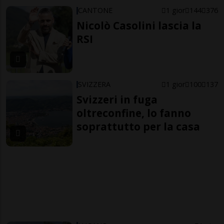
CANTONE
1 gior
144
376
Nicolò Casolini lascia la
RSI
SVIZZERA
1 gior
100
137
Svizzeri in fuga
oltreconfine, lo fanno
soprattutto per la casa