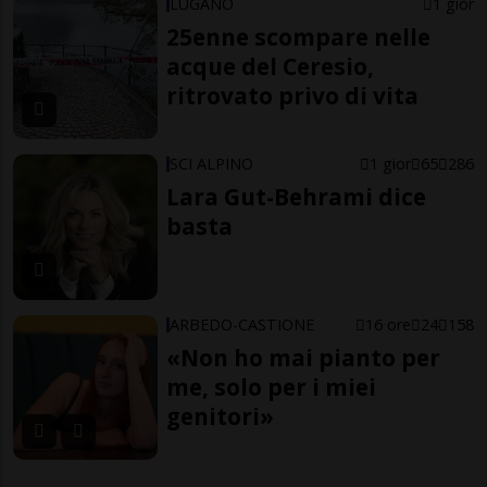
LUGANO
1 gior
25enne scompare nelle
acque del Ceresio,
ritrovato privo di vita
SCI ALPINO
1 gior
65
286
Lara Gut-Behrami dice
basta
ARBEDO-CASTIONE
16 ore
24
158
«Non ho mai pianto per
me, solo per i miei
genitori»