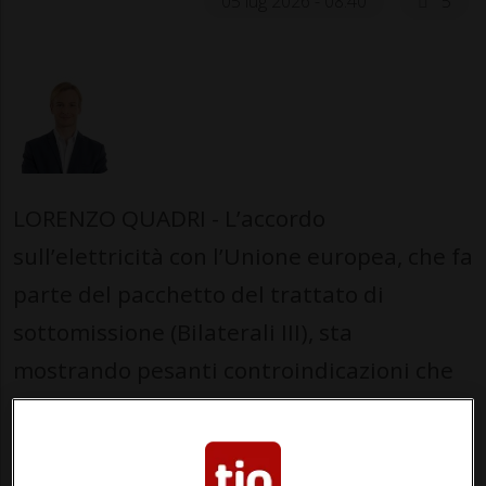
05 lug 2026 - 08:40
5
LORENZO QUADRI - L’accordo
sull’elettricità con l’Unione europea, che fa
parte del pacchetto del trattato di
sottomissione (Bilaterali III), sta
mostrando pesanti controindicazioni che
vanno ben oltre la dimensione tecnica.
Secondo quanto riportato da fonti