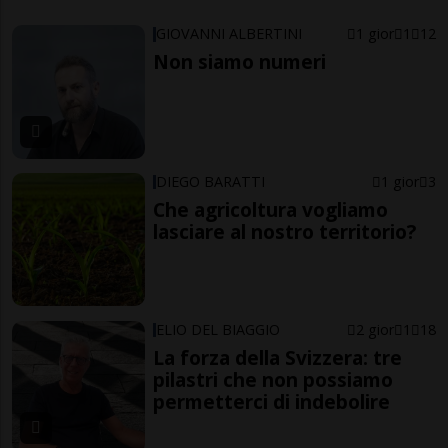
GIOVANNI ALBERTINI
1 gior
1
12
Non siamo numeri
DIEGO BARATTI
1 gior
3
Che agricoltura vogliamo
lasciare al nostro territorio?
ELIO DEL BIAGGIO
2 gior
1
18
La forza della Svizzera: tre
pilastri che non possiamo
permetterci di indebolire