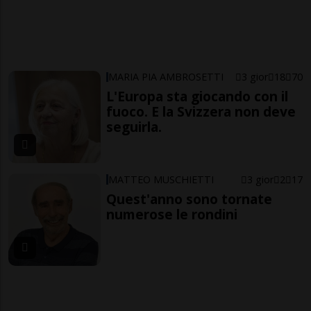
MARIA PIA AMBROSETTI
3 gior
18
70
L'Europa sta giocando con il
fuoco. E la Svizzera non deve
seguirla.
MATTEO MUSCHIETTI
3 gior
2
17
Quest'anno sono tornate
numerose le rondini