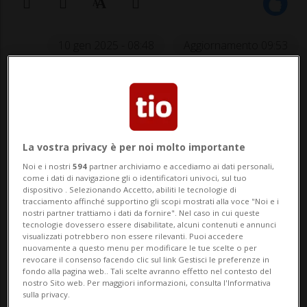
10 gen 2025 - 08:48
Aggiornamento 09:53
La recente apertura del Consiglio federale
alla creazione di nuove centrali nucleari
rappresenta un passo importante per la
La vostra privacy è per noi molto importante
Svizzera, che oggi si trova in una posizione
Noi e i nostri
594
partner archiviamo e accediamo ai dati personali,
come i dati di navigazione gli o identificatori univoci, sul tuo
di forte dipendenza estera a livello
dispositivo . Selezionando Accetto, abiliti le tecnologie di
tracciamento affinché supportino gli scopi mostrati alla voce "Noi e i
energetico. Il nostro Paese importa infatti
nostri partner trattiamo i dati da fornire". Nel caso in cui queste
tecnologie dovessero essere disabilitate, alcuni contenuti e annunci
...
visualizzati potrebbero non essere rilevanti. Puoi accedere
nuovamente a questo menu per modificare le tue scelte o per
revocare il consenso facendo clic sul link Gestisci le preferenze in
fondo alla pagina web.. Tali scelte avranno effetto nel contesto del
🔐 Sblocca il nostro archivio
nostro Sito web. Per maggiori informazioni, consulta l'Informativa
sulla privacy.
esclusivo!