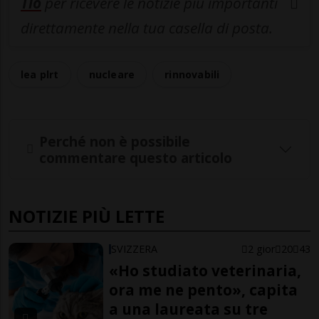
Tio
per ricevere le notizie più importanti
direttamente nella tua casella di posta.
lea plrt
nucleare
rinnovabili
Perché non è possibile
commentare questo articolo
NOTIZIE PIÙ LETTE
SVIZZERA
2 gior
20
43
«Ho studiato veterinaria,
ora me ne pento», capita
a una laureata su tre