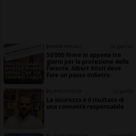
KARINA NIKLAUS
2 gior
25
50’000 firme in appena tre
giorni per la protezione delle
foreste. Albert Rösti deve
fare un passo indietro
FILIPPO PFISTER
2 gior
9
La sicurezza è il risultato di
una comunità responsabile
CLAUDIO PEROCCHI
3 gior
2
7