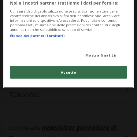
Noi e i nostri partner trattiamo i dati per fornire:
Sottoscrivi un abbonamento
Archivio
per
Utilizzare dati di geolocalizzazione precisi. Scansione attiva delle
caratteristiche del dispositivo ai fini dell’identificazione. Archiviare
leggere questo articolo, oppure scegli
informazioni su dispositivo e/o accedervi. Pubblicità e contenuti
personalizzati, misurazione delle prestazioni dei contenuti e degli
MyTioAbo
per accedere all'archivio e
annunci, ricerche sul pubblico, sviluppo di servizi.
navigare su sito e app senza pubblicità.
Elenco dei partner (fornitori)
ACCEDI
Mostra finalità
Accetto
Entra nel
canale WhatsApp
di
Ticinonline.
Iscriviti alla
newsletter giornaliera di