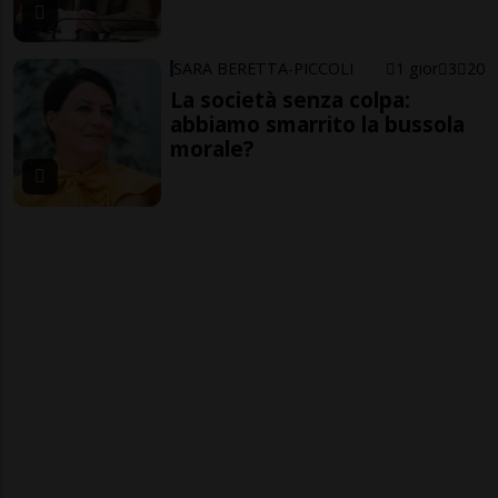
SARA BERETTA-PICCOLI
1 gior
3
20
La società senza colpa:
abbiamo smarrito la bussola
morale?