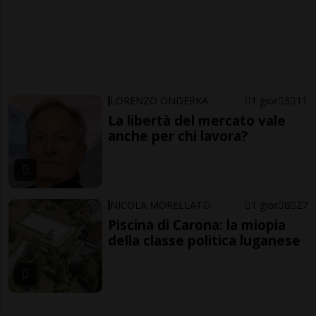
LORENZO ONDERKA
1 gior
3
11
La libertà del mercato vale
anche per chi lavora?
NICOLA MORELLATO
1 gior
6
27
Piscina di Carona: la miopia
della classe politica luganese