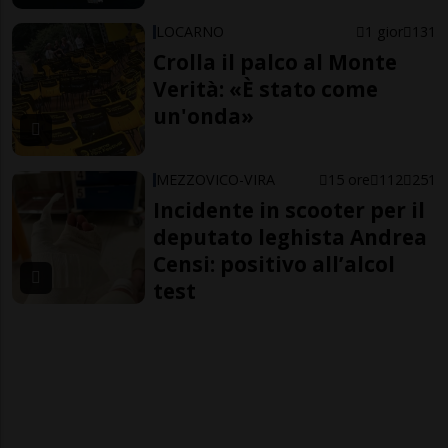
LOCARNO
1 gior
131
Crolla il palco al Monte
Verità: «È stato come
un'onda»
MEZZOVICO-VIRA
15 ore
112
251
Incidente in scooter per il
deputato leghista Andrea
Censi: positivo all’alcol
test