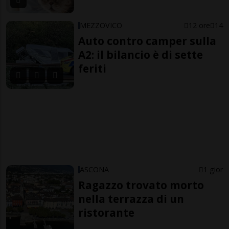
MEZZOVICO
12 ore
14
Auto contro camper sulla
A2: il bilancio è di sette
feriti
ASCONA
1 gior
Ragazzo trovato morto
nella terrazza di un
ristorante