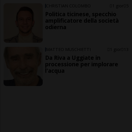
CHRISTIAN COLOMBO
1 gior
5
Politica ticinese, specchio
amplificatore della società
odierna
MATTEO MUSCHIETTI
1 gior
13
Da Riva a Uggiate in
processione per implorare
l'acqua