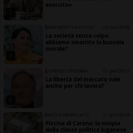
esercito»
SARA BERETTA-PICCOLI
23 ore
3
18
La società senza colpa:
abbiamo smarrito la bussola
morale?
LORENZO ONDERKA
1 gior
3
11
La libertà del mercato vale
anche per chi lavora?
NICOLA MORELLATO
1 gior
6
25
Piscina di Carona: la miopia
della classe politica luganese