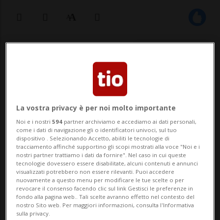
15 ott 2024 - 10:02
Mendrisio, una città che si estende su un
territorio vasto, abbracciando al suo
La vostra privacy è per noi molto importante
interno una pluralità di quartieri, ognuno
Noi e i nostri
594
partner archiviamo e accediamo ai dati personali,
con le sue peculiarità. La recente
come i dati di navigazione gli o identificatori univoci, sul tuo
dispositivo . Selezionando Accetto, abiliti le tecnologie di
discussione sul parcheggio a Meride, uno
tracciamento affinché supportino gli scopi mostrati alla voce "Noi e i
nostri partner trattiamo i dati da fornire". Nel caso in cui queste
dei quartieri della città, ha portato alla
tecnologie dovessero essere disabilitate, alcuni contenuti e annunci
visualizzati potrebbero non essere rilevanti. Puoi accedere
luce...
nuovamente a questo menu per modificare le tue scelte o per
revocare il consenso facendo clic sul link Gestisci le preferenze in
fondo alla pagina web.. Tali scelte avranno effetto nel contesto del
nostro Sito web. Per maggiori informazioni, consulta l'Informativa
🔐 Sblocca il nostro archivio
sulla privacy.