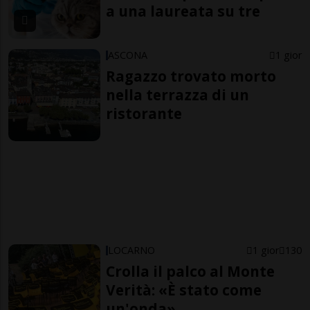
a una laureata su tre
ASCONA
1 gior
Ragazzo trovato morto
nella terrazza di un
ristorante
LOCARNO
1 gior
130
Crolla il palco al Monte
Verità: «È stato come
un'onda»