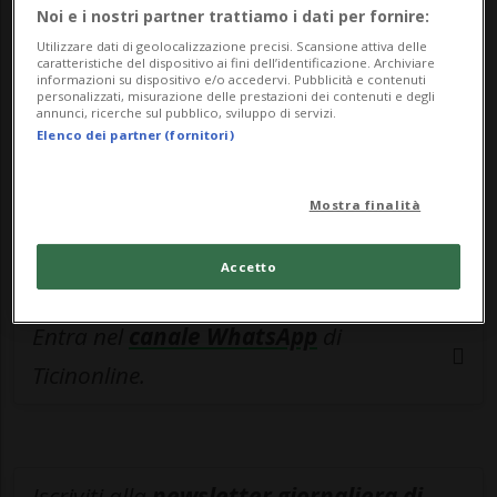
Noi e i nostri partner trattiamo i dati per fornire:
esclusivo!
Utilizzare dati di geolocalizzazione precisi. Scansione attiva delle
caratteristiche del dispositivo ai fini dell’identificazione. Archiviare
Sottoscrivi un abbonamento
Archivio
per
informazioni su dispositivo e/o accedervi. Pubblicità e contenuti
leggere questo articolo, oppure scegli
personalizzati, misurazione delle prestazioni dei contenuti e degli
annunci, ricerche sul pubblico, sviluppo di servizi.
MyTioAbo
per accedere all'archivio e
Elenco dei partner (fornitori)
navigare su sito e app senza pubblicità.
Mostra finalità
ACCEDI
Accetto
Entra nel
canale WhatsApp
di
Ticinonline.
Iscriviti alla
newsletter giornaliera di