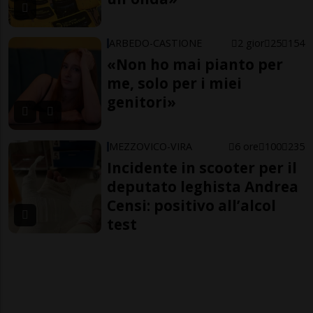
ARBEDO-CASTIONE
2 gior
25
154
«Non ho mai pianto per
me, solo per i miei
genitori»
MEZZOVICO-VIRA
6 ore
100
235
Incidente in scooter per il
deputato leghista Andrea
Censi: positivo all’alcol
test