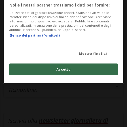
Noi e i nostri partner trattiamo i dati per fornire:
Sottoscrivi un abbonamento
Archivio
per
Utilizzare dati di geolocalizzazione precisi. Scansione attiva delle
caratteristiche del dispositivo ai fini dell’identificazione. Archiviare
leggere questo articolo, oppure scegli
informazioni su dispositivo e/o accedervi. Pubblicità e contenuti
personalizzati, misurazione delle prestazioni dei contenuti e degli
MyTioAbo
per accedere all'archivio e
annunci, ricerche sul pubblico, sviluppo di servizi.
navigare su sito e app senza pubblicità.
Elenco dei partner (fornitori)
ACCEDI
Mostra finalità
Accetto
Entra nel
canale WhatsApp
di
Ticinonline.
Iscriviti alla
newsletter giornaliera di