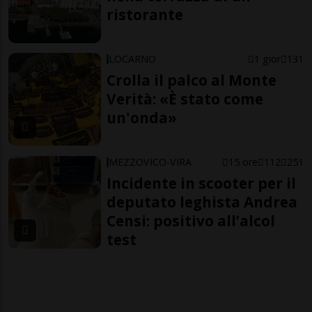
ristorante
LOCARNO
1 gior
131
Crolla il palco al Monte
Verità: «È stato come
un'onda»
MEZZOVICO-VIRA
15 ore
112
251
Incidente in scooter per il
deputato leghista Andrea
Censi: positivo all’alcol
test