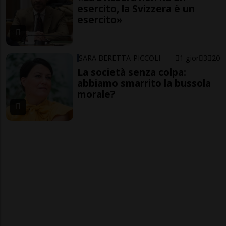
esercito, la Svizzera è un
esercito»
SARA BERETTA-PICCOLI
1 gior
3
20
La società senza colpa:
abbiamo smarrito la bussola
morale?