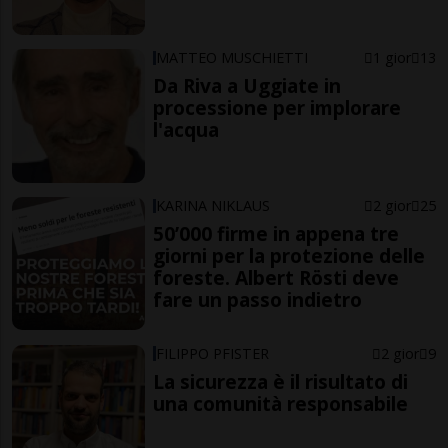
MATTEO MUSCHIETTI
1 gior
13
Da Riva a Uggiate in
processione per implorare
l'acqua
KARINA NIKLAUS
2 gior
25
50’000 firme in appena tre
giorni per la protezione delle
foreste. Albert Rösti deve
fare un passo indietro
FILIPPO PFISTER
2 gior
9
La sicurezza è il risultato di
una comunità responsabile