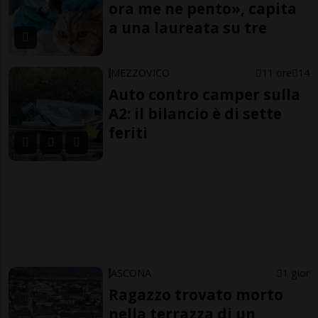
ora me ne pento», capita
a una laureata su tre
MEZZOVICO
11 ore
14
Auto contro camper sulla
A2: il bilancio è di sette
feriti
ASCONA
1 gior
Ragazzo trovato morto
nella terrazza di un