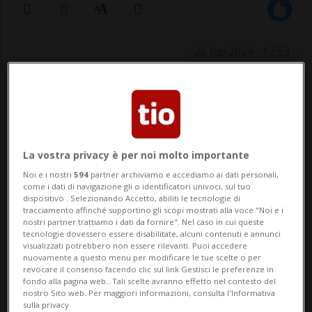
26 feb 2024 - 17:53
Da impiegato dello Stato da oltre 40 anni,
ho subito tutti i tagli salariali, mancati
carovita, contributi di solidarietà che si
La vostra privacy è per noi molto importante
sono succeduti negli anni, ma da
Noi e i nostri
594
partner archiviamo e accediamo ai dati personali,
come i dati di navigazione gli o identificatori univoci, sul tuo
impiegato dello Stato ho sempre ricevuto
dispositivo . Selezionando Accetto, abiliti le tecnologie di
tracciamento affinché supportino gli scopi mostrati alla voce "Noi e i
un salario che mi ha permesso di vivere
nostri partner trattiamo i dati da fornire". Nel caso in cui queste
tecnologie dovessero essere disabilitate, alcuni contenuti e annunci
dignit...
visualizzati potrebbero non essere rilevanti. Puoi accedere
nuovamente a questo menu per modificare le tue scelte o per
revocare il consenso facendo clic sul link Gestisci le preferenze in
fondo alla pagina web.. Tali scelte avranno effetto nel contesto del
🔐 Sblocca il nostro archivio
nostro Sito web. Per maggiori informazioni, consulta l'Informativa
sulla privacy.
esclusivo!