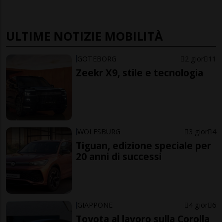
ULTIME NOTIZIE MOBILITÀ
GOTEBORG
2 gior
11
Zeekr X9, stile e tecnologia
WOLFSBURG
3 gior
4
Tiguan, edizione speciale per
20 anni di successi
GIAPPONE
4 gior
6
Toyota al lavoro sulla Corolla