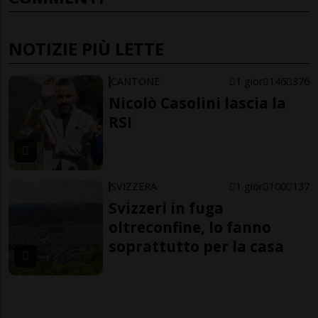
NOTIZIE PIÙ LETTE
CANTONE
1 gior
146
376
Nicolò Casolini lascia la
RSI
SVIZZERA
1 gior
100
137
Svizzeri in fuga
oltreconfine, lo fanno
soprattutto per la casa