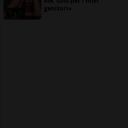
me, solo per i miei
genitori»