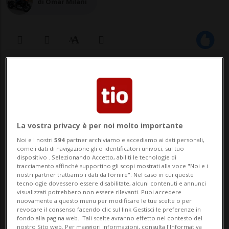
di Omar Milani
07 giu 2023 - 07:00
9
La vostra privacy è per noi molto importante
Noi e i nostri
594
partner archiviamo e accediamo ai dati personali,
come i dati di navigazione gli o identificatori univoci, sul tuo
dispositivo . Selezionando Accetto, abiliti le tecnologie di
tracciamento affinché supportino gli scopi mostrati alla voce "Noi e i
Ne abbiamo parlato qualche mese fa e
nostri partner trattiamo i dati da fornire". Nel caso in cui queste
tecnologie dovessero essere disabilitate, alcuni contenuti e annunci
finalmente siamo riusciti a provare la
visualizzati potrebbero non essere rilevanti. Puoi accedere
nuovamente a questo menu per modificare le tue scelte o per
Abarth 500e. Lo so, gli appassionati
revocare il consenso facendo clic sul link Gestisci le preferenze in
fondo alla pagina web.. Tali scelte avranno effetto nel contesto del
storceranno il naso leggendo della nuova
nostro Sito web. Per maggiori informazioni, consulta l'Informativa