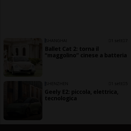
SHANGHAI
1 sett
7
Ballet Cat 2: torna il
“maggolino” cinese a batteria
SHENZHEN
1 sett
5
Geely E2: piccola, elettrica,
tecnologica