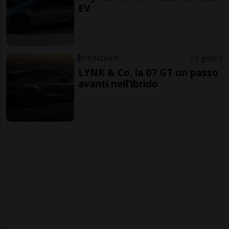
EV
SHENZHEN
5 gior
3
LYNK & Co, la 07 GT un passo
avanti nell’ibrido