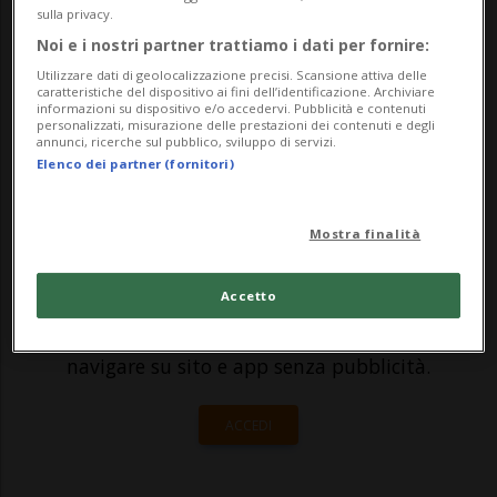
sulla privacy.
versione elettrica. I tempi cambiano, il
Noi e i nostri partner trattiamo i dati per fornire:
futuro è a zero emissioni e anche Abarth si
Utilizzare dati di geolocalizzazione precisi. Scansione attiva delle
caratteristiche del dispositivo ai fini dell’identificazione. Archiviare
&egr...
informazioni su dispositivo e/o accedervi. Pubblicità e contenuti
personalizzati, misurazione delle prestazioni dei contenuti e degli
annunci, ricerche sul pubblico, sviluppo di servizi.
Elenco dei partner (fornitori)
🔐 Sblocca il nostro archivio
esclusivo!
Mostra finalità
Sottoscrivi un abbonamento
Archivio
per
Accetto
leggere questo articolo, oppure scegli
MyTioAbo
per accedere all'archivio e
navigare su sito e app senza pubblicità.
ACCEDI