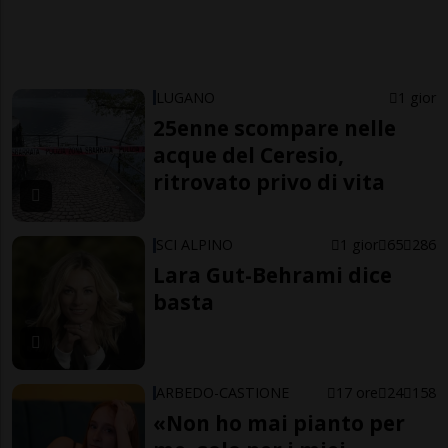
LUGANO
1 gior
25enne scompare nelle
acque del Ceresio,
ritrovato privo di vita
SCI ALPINO
1 gior
65
286
Lara Gut-Behrami dice
basta
ARBEDO-CASTIONE
17 ore
24
158
«Non ho mai pianto per