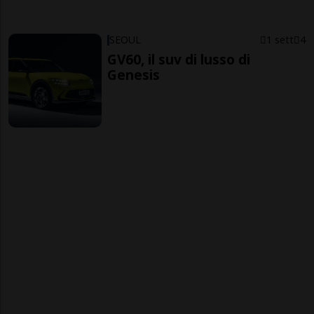
SEOUL
1 sett
4
GV60, il suv di lusso di
Genesis