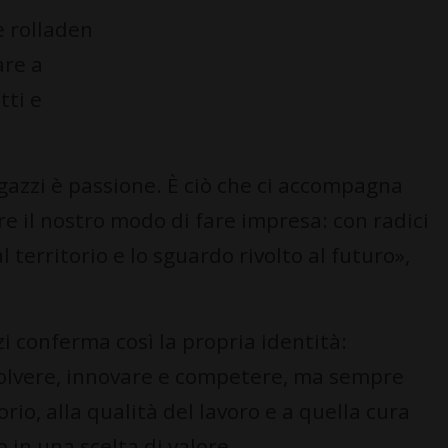
e rolladen
are a
tti e
gazzi è passione. È ciò che ci accompagna
e il nostro modo di fare impresa: con radici
l territorio e lo sguardo rivolto al futuro»,
i conferma così la propria identità:
volvere, innovare e competere, ma sempre
orio, alla qualità del lavoro e a quella cura
in una scelta di valore.