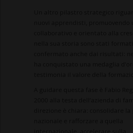
Un altro pilastro strategico rigu
nuovi apprendisti, promuovendo u
collaborativo e orientato alla cr
nella sua storia sono stati forma
confermato anche dai risultati: n
ha conquistato una medaglia d’oro
testimonia il valore della formazi
A guidare questa fase è Fabio Rega
2000 alla testa dell’azienda di fam
direzione è chiara: consolidare la
nazionale e rafforzare a quella
internazionale, accelerare sulla