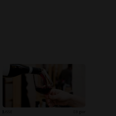
USSE
3 gior