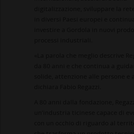
digitalizzazione, sviluppare la ret
in diversi Paesi europei e continu
investire a Gordola in nuovi prodo
processi industriali.
«La parola che meglio descrive Re
da 80 anni e che continua a guidar
solide, attenzione alle persone e a
dichiara Fabio Regazzi.
A 80 anni dalla fondazione, Regazz
un’industria ticinese capace di e
con un occhio di riguardo al territ
che trasforma un prodotto tecnico 