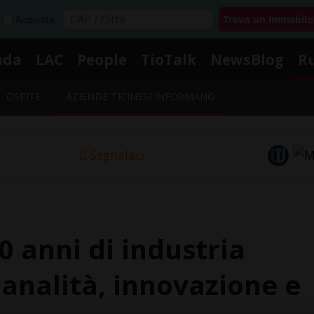
Acquista
nda
LAC
People
TioTalk
NewsBlog
R
OSPITE
AZIENDE TICINESI INFORMANO
Segnalaci
0 anni di industria
gianalità, innovazione e