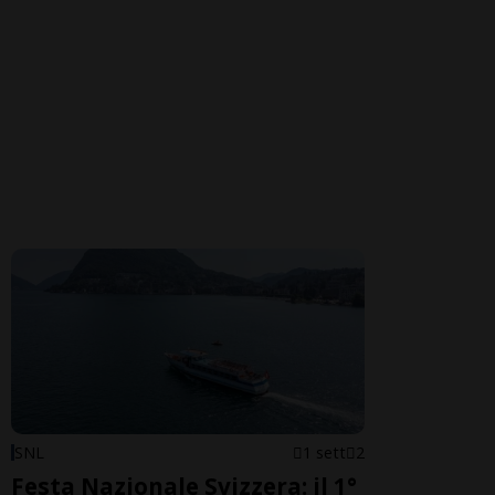
SNL
1 sett
2
Festa Nazionale Svizzera: il 1°