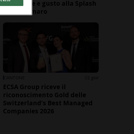
benessere e gusto alla Splash
& Spa Tamaro
CANTONE
2 gior
ECSA Group riceve il
riconoscimento Gold delle
Switzerland’s Best Managed
Companies 2026