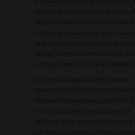
Il posizionamento dell’azienda si
industriale con cura artigianale.
capacità produttiva si uniscono in
alla personalizzazione e alla quali
negli anni, ha permesso al Gruppo
design, come confermano il Red D
riconoscimenti iF DESIGN AWARD c
Accanto alla qualità del prodotto,
sostenibilità. Sul tetto dello stab
impianto fotovoltaico con 1’600 p
una produzione annua superiore 
dell’azienda comprende inoltre pro
cui il riciclo continuo dell’allumini