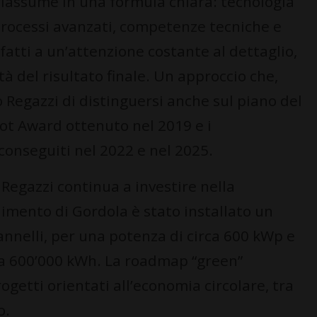
 riassume in una formula chiara: tecnologia
 Processi avanzati, competenze tecniche e
fatti a un’attenzione costante al dettaglio,
tà del risultato finale. Un approccio che,
 Regazzi di distinguersi anche sul piano del
ot Award ottenuto nel 2019 e i
onseguiti nel 2022 e nel 2025.
 Regazzi continua a investire nella
ilimento di Gordola è stato installato un
annelli, per una potenza di circa 600 kWp e
a 600’000 kWh. La roadmap “green”
getti orientati all’economia circolare, tra
o.