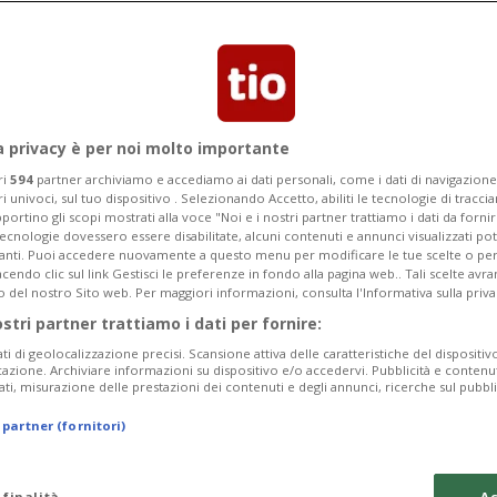
a privacy è per noi molto importante
ri
594
partner archiviamo e accediamo ai dati personali, come i dati di navigazione 
ri univoci, sul tuo dispositivo . Selezionando Accetto, abiliti le tecnologie di tracc
portino gli scopi mostrati alla voce "Noi e i nostri partner trattiamo i dati da fornir
tecnologie dovessero essere disabilitate, alcuni contenuti e annunci visualizzati 
vanti. Puoi accedere nuovamente a questo menu per modificare le tue scelte o per
endo clic sul link Gestisci le preferenze in fondo alla pagina web.. Tali scelte avr
o del nostro Sito web. Per maggiori informazioni, consulta l'Informativa sulla priva
ostri partner trattiamo i dati per fornire:
ati di geolocalizzazione precisi. Scansione attiva delle caratteristiche del dispositivo 
icazione. Archiviare informazioni su dispositivo e/o accedervi. Pubblicità e contenu
ati, misurazione delle prestazioni dei contenuti e degli annunci, ricerche sul pubbl
 partner (fornitori)
 finalità
Ac