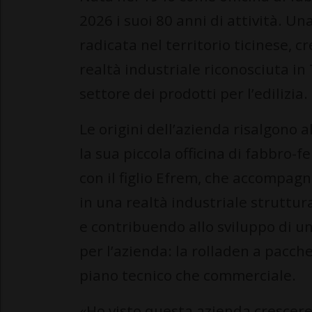
2026 i suoi 80 anni di attività. 
radicata nel territorio ticinese, 
realtà industriale riconosciuta in
settore dei prodotti per l’edilizia.
Le origini dell’azienda risalgono
la sua piccola officina di fabbro-f
con il figlio Efrem, che accompagn
in una realtà industriale struttur
e contribuendo allo sviluppo di u
per l’azienda: la rolladen a pacc
piano tecnico che commerciale.
«Ho visto questa azienda crescere 