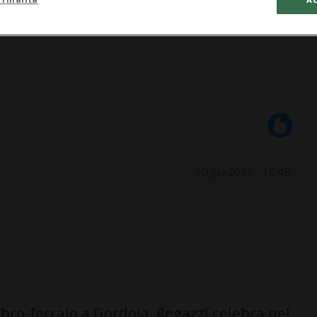
10 giu 2026 - 10:48
bro-ferraio a Gordola, Regazzi celebra nel