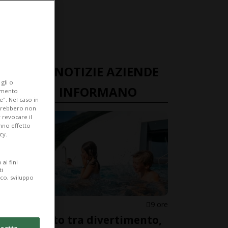
ULTIME NOTIZIE AZIENDE
gli o
TICINESI INFORMANO
iamento
e". Nel caso in
potrebbero non
 revocare il
anno effetto
cy.
ai fini
ti
ico, sviluppo
CANTONE
9 ore
Ferragosto tra divertimento,
cetto