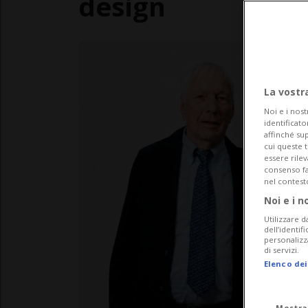
design
La vostr
Noi e i nost
identificato
affinché sup
cui queste 
essere rile
consenso fac
nel contest
Noi e i n
Utilizzare d
dell’identif
personalizz
di servizi.
Elenco dei
Mostra