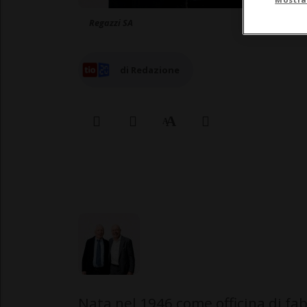
Regazzi SA
di Redazione
Nata nel 1946 come officina di fab