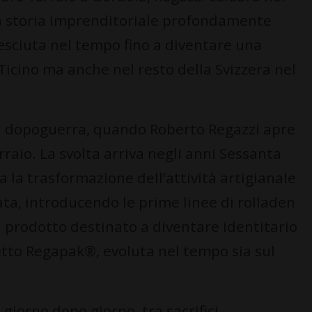
Una storia imprenditoriale profondamente
cresciuta nel tempo fino a diventare una
 Ticino ma anche nel resto della Svizzera nel
 al dopoguerra, quando Roberto Regazzi apre
erraio. La svolta arriva negli anni Sessanta
a la trasformazione dell’attività artigianale
ata, introducendo le prime linee di rolladen
n prodotto destinato a diventare identitario
hetto Regapak®, evoluta nel tempo sia sul
giorno dopo giorno, tra sacrifici,