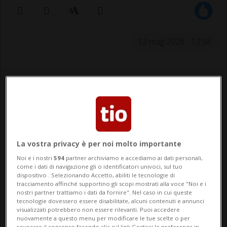
12 mag 2026 - 13:58
CASTIONE - Questo mese Coop celebra un
La vostra privacy è per noi molto importante
importante traguardo con Jelena Farei-
Noi e i nostri
594
partner archiviamo e accediamo ai dati personali,
come i dati di navigazione gli o identificatori univoci, sul tuo
Campagna, attiva con impegno presso la
dispositivo . Selezionando Accetto, abiliti le tecnologie di
tracciamento affinché supportino gli scopi mostrati alla voce "Noi e i
nostri partner trattiamo i dati da fornire". Nel caso in cui queste
filiale di Lugano Sud. Responsabile del
tecnologie dovessero essere disabilitate, alcuni contenuti e annunci
visualizzati potrebbero non essere rilevanti. Puoi accedere
reparto frutta e verdura, si distingue per
nuovamente a questo menu per modificare le tue scelte o per
revocare il consenso facendo clic sul link Gestisci le preferenze in