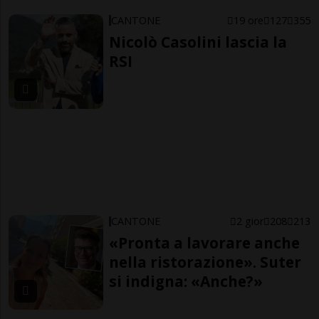
CANTONE
19 ore
127
355
Nicolò Casolini lascia la
RSI
CANTONE
2 gior
208
213
«Pronta a lavorare anche
nella ristorazione». Suter
si indigna: «Anche?»