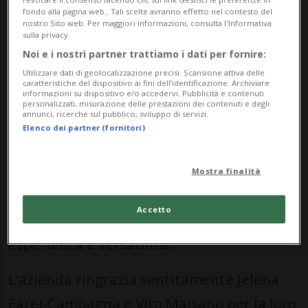
l’attenzione alla qualità, alla freschezza e
fondo alla pagina web.. Tali scelte avranno effetto nel contesto del
nostro Sito web. Per maggiori informazioni, consulta l'Informativa
al rapporto diretto con la clientela.
sulla privacy.
Noi e i nostri partner trattiamo i dati per fornire:
Anche Vito Maisano festeggia il suo
Utilizzare dati di geolocalizzazione precisi. Scansione attiva delle
caratteristiche del dispositivo ai fini dell’identificazione. Archiviare
informazioni su dispositivo e/o accedervi. Pubblicità e contenuti
giubileo: oggi lavora presso il punto
personalizzati, misurazione delle prestazioni dei contenuti e degli
annunci, ricerche sul pubblico, sviluppo di servizi.
vendita di Bioggio come terza persona
Elenco dei partner (fornitori)
responsabile del reparto bibite e vini. Ha
iniziato il suo percorso a Riazzino come
Mostra finalità
macellaio e, nel corso degli anni, ha
Accetto
ricoperto diversi ruoli, affermandosi per
esperienza e versatilità.
L’azienda ringrazia sentitamente Jelena
Farei-Campagna e Vito Maisano per la loro