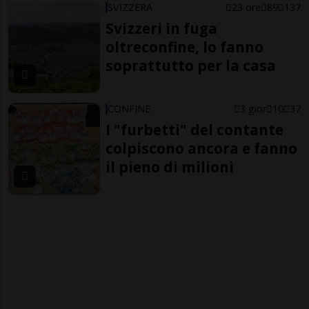
SVIZZERA
23 ore
89
137
Svizzeri in fuga
oltreconfine, lo fanno
soprattutto per la casa
CONFINE
3 gior
10
37
I "furbetti" del contante
colpiscono ancora e fanno
il pieno di milioni