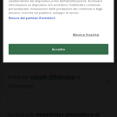
caratteristiche del dispositivo ai fini dell’identificazione. Archiviare
esclusivo!
informazioni su dispositivo e/o accedervi. Pubblicità e contenuti
personalizzati, misurazione delle prestazioni dei contenuti e degli
Sottoscrivi un abbonamento
Archivio
per
annunci, ricerche sul pubblico, sviluppo di servizi.
Elenco dei partner (fornitori)
leggere questo articolo, oppure scegli
MyTioAbo
per accedere all'archivio e
Mostra finalità
navigare su sito e app senza pubblicità.
Accetto
ACCEDI
Entra nel
canale WhatsApp
di
Ticinonline.
Iscriviti alla
newsletter giornaliera di