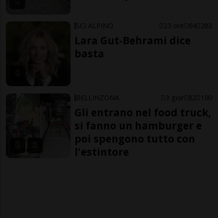
SCI ALPINO
23 ore
64
283
Lara Gut-Behrami dice
basta
BELLINZONA
3 gior
82
190
Gli entrano nel food truck,
si fanno un hamburger e
poi spengono tutto con
l'estintore