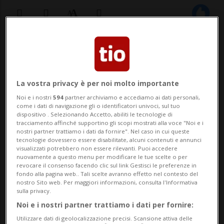
25 lug 2025 - 06:30
LOSONE - Carlo Cantone, storico
La vostra privacy è per noi molto importante
collaboratore dell'ipermercato Coop
Noi e i nostri
594
partner archiviamo e accediamo ai dati personali,
come i dati di navigazione gli o identificatori univoci, sul tuo
Cattori a Losone, ha festeggiato in questi
dispositivo . Selezionando Accetto, abiliti le tecnologie di
tracciamento affinché supportino gli scopi mostrati alla voce "Noi e i
giorni un traguardo importante: 40 anni di
nostri partner trattiamo i dati da fornire". Nel caso in cui queste
tecnologie dovessero essere disabilitate, alcuni contenuti e annunci
carriera in azienda. Entrato nel 1981, Carlo
visualizzati potrebbero non essere rilevanti. Puoi accedere
nuovamente a questo menu per modificare le tue scelte o per
è diventato nel tempo un punto di
revocare il consenso facendo clic sul link Gestisci le preferenze in
fondo alla pagina web.. Tali scelte avranno effetto nel contesto del
riferimento non ...
nostro Sito web. Per maggiori informazioni, consulta l'Informativa
sulla privacy.
Noi e i nostri partner trattiamo i dati per fornire:
🔐 Sblocca il nostro archivio
Utilizzare dati di geolocalizzazione precisi. Scansione attiva delle