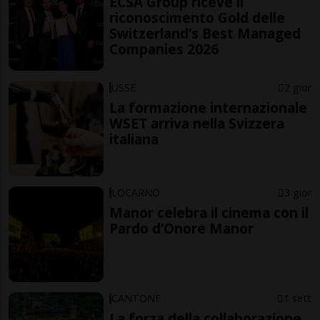
ECSA Group riceve il
riconoscimento Gold delle
Switzerland’s Best Managed
Companies 2026
USSE
2 gior
La formazione internazionale
WSET arriva nella Svizzera
italiana
LOCARNO
3 gior
Manor celebra il cinema con il
Pardo d’Onore Manor
CANTONE
1 sett
La forza della collaborazione