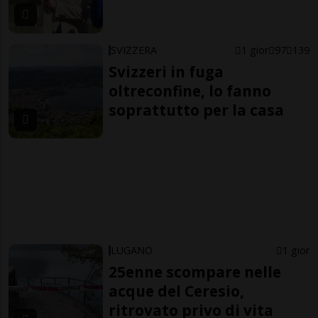
SVIZZERA
1 gior
97
139
Svizzeri in fuga
oltreconfine, lo fanno
soprattutto per la casa
LUGANO
1 gior
25enne scompare nelle
acque del Ceresio,
ritrovato privo di vita