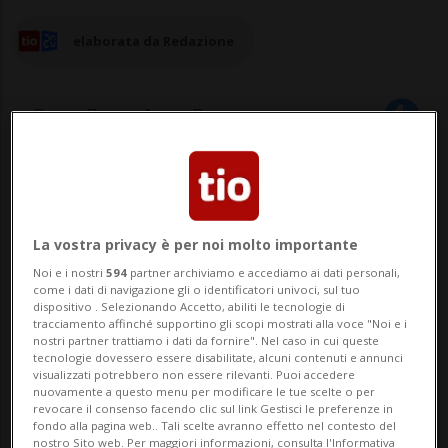
elaborata da Redazione
22 lug 2025 - 12:30
Aggiornamento 16:44
AROGNO - L’Azienda Agricola Bianchi è
La vostra privacy è per noi molto importante
orgogliosa di condividere i più recenti
Noi e i nostri
594
partner archiviamo e accediamo ai dati personali,
come i dati di navigazione gli o identificatori univoci, sul tuo
risultati ottenuti in ambito enologico, che
dispositivo . Selezionando Accetto, abiliti le tecnologie di
tracciamento affinché supportino gli scopi mostrati alla voce "Noi e i
confermano l’impegno costante nella
nostri partner trattiamo i dati da fornire". Nel caso in cui queste
tecnologie dovessero essere disabilitate, alcuni contenuti e annunci
promozione della viticoltura biologica e
visualizzati potrebbero non essere rilevanti. Puoi accedere
nuovamente a questo menu per modificare le tue scelte o per
della sostenibilità. NONE 2023, bianco
revocare il consenso facendo clic sul link Gestisci le preferenze in
fondo alla pagina web.. Tali scelte avranno effetto nel contesto del
nostro Sito web. Per maggiori informazioni, consulta l'Informativa