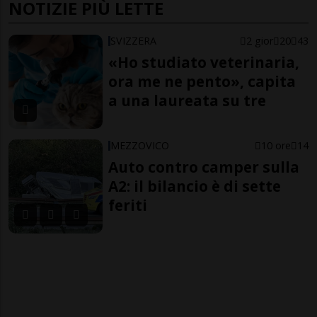
NOTIZIE PIÙ LETTE
SVIZZERA
2 gior
20
43
«Ho studiato veterinaria,
ora me ne pento», capita
a una laureata su tre
MEZZOVICO
10 ore
14
Auto contro camper sulla
A2: il bilancio è di sette
feriti