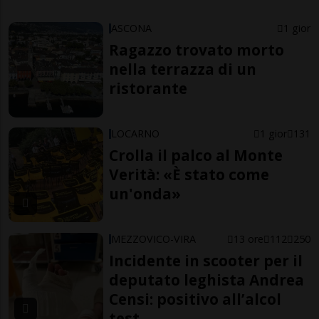
ASCONA
1 gior
Ragazzo trovato morto
nella terrazza di un
ristorante
LOCARNO
1 gior
131
Crolla il palco al Monte
Verità: «È stato come
un'onda»
MEZZOVICO-VIRA
13 ore
112
250
Incidente in scooter per il
deputato leghista Andrea
Censi: positivo all’alcol
test