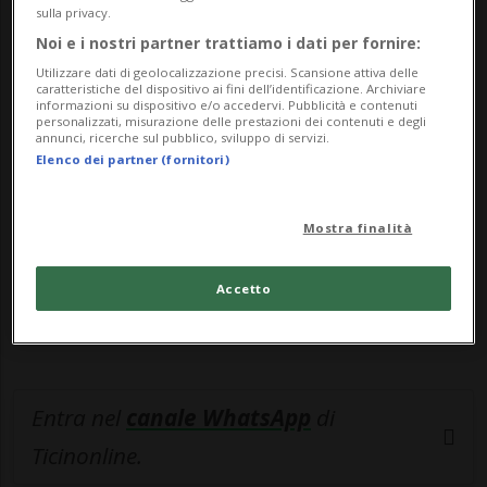
barri...
sulla privacy.
Noi e i nostri partner trattiamo i dati per fornire:
🔐 Sblocca il nostro archivio
Utilizzare dati di geolocalizzazione precisi. Scansione attiva delle
caratteristiche del dispositivo ai fini dell’identificazione. Archiviare
esclusivo!
informazioni su dispositivo e/o accedervi. Pubblicità e contenuti
personalizzati, misurazione delle prestazioni dei contenuti e degli
annunci, ricerche sul pubblico, sviluppo di servizi.
Sottoscrivi un abbonamento
Archivio
per
Elenco dei partner (fornitori)
leggere questo articolo, oppure scegli
MyTioAbo
per accedere all'archivio e
Mostra finalità
navigare su sito e app senza pubblicità.
Accetto
ACCEDI
Entra nel
canale WhatsApp
di
Ticinonline.