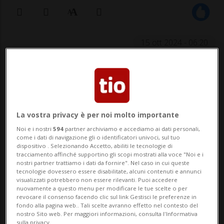
15 ott 2024 - 06:20
LUGANO - Il Planet Wellness Village di
Lugano lancia una giornata di benessere e
rilassamento profondo con lo Yoga Day, in
La vostra privacy è per noi molto importante
programma per domenica 20 ottobre. Così
Noi e i nostri
594
partner archiviamo e accediamo ai dati personali,
come i dati di navigazione gli o identificatori univoci, sul tuo
viene presentata la gionata: «Un’occasione
dispositivo . Selezionando Accetto, abiliti le tecnologie di
tracciamento affinché supportino gli scopi mostrati alla voce "Noi e i
unica per rigenerare corpo e mente
nostri partner trattiamo i dati da fornire". Nel caso in cui queste
tecnologie dovessero essere disabilitate, alcuni contenuti e annunci
attra...
visualizzati potrebbero non essere rilevanti. Puoi accedere
nuovamente a questo menu per modificare le tue scelte o per
revocare il consenso facendo clic sul link Gestisci le preferenze in
fondo alla pagina web.. Tali scelte avranno effetto nel contesto del
🔐 Sblocca il nostro archivio
nostro Sito web. Per maggiori informazioni, consulta l'Informativa
sulla privacy.