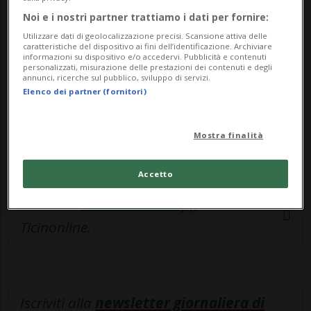
esclusivo!
Noi e i nostri partner trattiamo i dati per fornire:
Sottoscrivi un abbonamento
Archivio
per
Utilizzare dati di geolocalizzazione precisi. Scansione attiva delle
caratteristiche del dispositivo ai fini dell’identificazione. Archiviare
leggere questo articolo, oppure scegli
informazioni su dispositivo e/o accedervi. Pubblicità e contenuti
personalizzati, misurazione delle prestazioni dei contenuti e degli
MyTioAbo
per accedere all'archivio e
annunci, ricerche sul pubblico, sviluppo di servizi.
Elenco dei partner (fornitori)
navigare su sito e app senza pubblicità.
ACCEDI
Mostra finalità
Accetto
Entra nel
canale WhatsApp
di
Ticinonline.
Iscriviti alla
newsletter giornaliera di