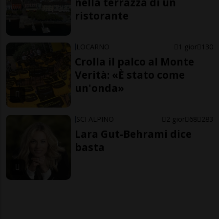
nella terrazza di un
ristorante
LOCARNO
1 gior
130
Crolla il palco al Monte
Verità: «È stato come
un'onda»
SCI ALPINO
2 gior
68
283
Lara Gut-Behrami dice
basta