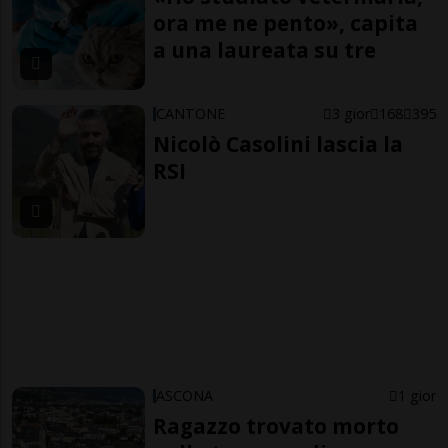
ora me ne pento», capita
a una laureata su tre
CANTONE
3 gior
168
395
Nicolò Casolini lascia la
RSI
ASCONA
1 gior
Ragazzo trovato morto