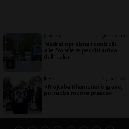
SPAGNA
1 gior
12
101
Madrid ripristina i controlli
alle frontiere per chi arriva
dall'Italia
IRAN
1 gior
1
53
«Mojtaba Khamenei è grave,
potrebbe morire presto»