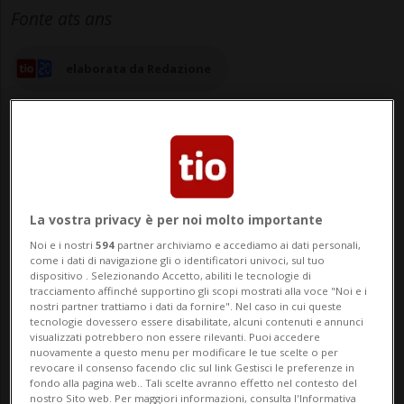
Fonte ats ans
elaborata da Redazione
18 nov 2024 - 18:58
Aggiornamento 21:09
La vostra privacy è per noi molto importante
BEIRUT - Un attacco aereo israeliano ha
Noi e i nostri
594
partner archiviamo e accediamo ai dati personali,
come i dati di navigazione gli o identificatori univoci, sul tuo
colpito nella tarda serata di lunedì una
dispositivo . Selezionando Accetto, abiliti le tecnologie di
tracciamento affinché supportino gli scopi mostrati alla voce "Noi e i
zona a Beirut nei pressi della sede delle
nostri partner trattiamo i dati da fornire". Nel caso in cui queste
tecnologie dovessero essere disabilitate, alcuni contenuti e annunci
Nazioni Unite, del Parlamento, dell'ufficio
visualizzati potrebbero non essere rilevanti. Puoi accedere
nuovamente a questo menu per modificare le tue scelte o per
del primo ministro e di diverse
revocare il consenso facendo clic sul link Gestisci le preferenze in
fondo alla pagina web.. Tali scelte avranno effetto nel contesto del
nostro Sito web. Per maggiori informazioni, consulta l'Informativa