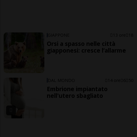
GIAPPONE
13 ore
18
Orsi a spasso nelle città
giapponesi: cresce l’allarme
DAL MONDO
14 ore
6
50
Embrione impiantato
nell'utero sbagliato