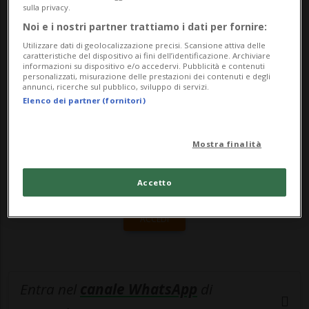
ambasciate. Lo riferiscono i media
sulla privacy.
libanesi....
Noi e i nostri partner trattiamo i dati per fornire:
Utilizzare dati di geolocalizzazione precisi. Scansione attiva delle
caratteristiche del dispositivo ai fini dell’identificazione. Archiviare
🔐 Sblocca il nostro archivio
informazioni su dispositivo e/o accedervi. Pubblicità e contenuti
personalizzati, misurazione delle prestazioni dei contenuti e degli
annunci, ricerche sul pubblico, sviluppo di servizi.
esclusivo!
Elenco dei partner (fornitori)
Sottoscrivi un abbonamento
Archivio
per
leggere questo articolo, oppure scegli
Mostra finalità
MyTioAbo
per accedere all'archivio e
navigare su sito e app senza pubblicità.
Accetto
ACCEDI
Entra nel
canale WhatsApp
di