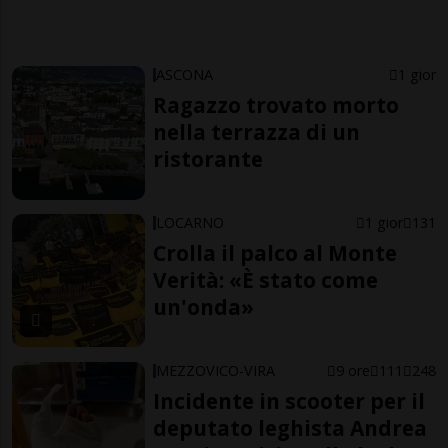
ASCONA
1 gior
Ragazzo trovato morto
nella terrazza di un
ristorante
LOCARNO
1 gior
131
Crolla il palco al Monte
Verità: «È stato come
un'onda»
MEZZOVICO-VIRA
9 ore
111
248
Incidente in scooter per il
deputato leghista Andrea