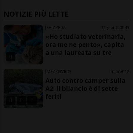
NOTIZIE PIÙ LETTE
SVIZZERA
2 gior
20
43
«Ho studiato veterinaria,
ora me ne pento», capita
a una laureata su tre
MEZZOVICO
6 ore
12
Auto contro camper sulla
A2: il bilancio è di sette
feriti