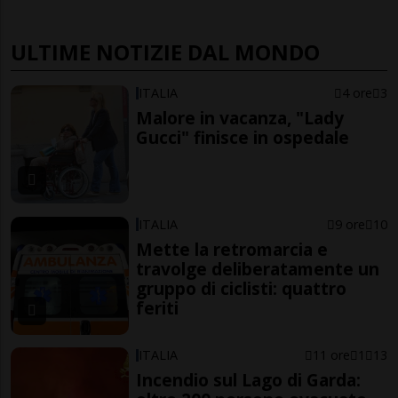
ULTIME NOTIZIE DAL MONDO
ITALIA
4 ore
3
Malore in vacanza, "Lady
Gucci" finisce in ospedale
ITALIA
9 ore
10
Mette la retromarcia e
travolge deliberatamente un
gruppo di ciclisti: quattro
feriti
ITALIA
11 ore
1
13
Incendio sul Lago di Garda: