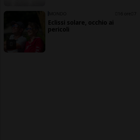
MONDO
16 ore
7
Eclissi solare, occhio ai
pericoli