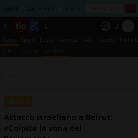
Affitta
Acquista
News
Sport
Focus
Agenda
LAC
People
TioTalk
TICINO
SVIZZERA
DAL MONDO
LIBANO
Attacco israeliano a Beirut:
«Colpita la zona del