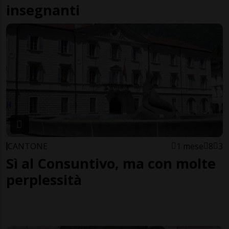
insegnanti
CANTONE
1 mese
8
3
Sì al Consuntivo, ma con molte
perplessità