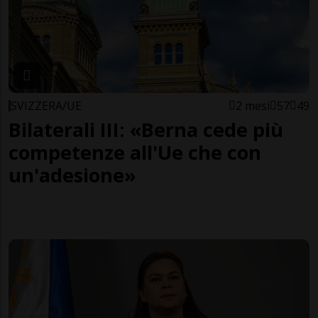
SVIZZERA/UE
2 mesi
57
49
Bilaterali III: «Berna cede più
competenze all'Ue che con
un'adesione»