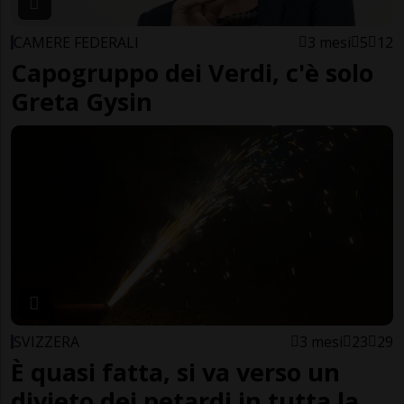
CAMERE FEDERALI
3 mesi
5
12
Capogruppo dei Verdi, c'è solo
Greta Gysin
SVIZZERA
3 mesi
23
29
È quasi fatta, si va verso un
divieto dei petardi in tutta la