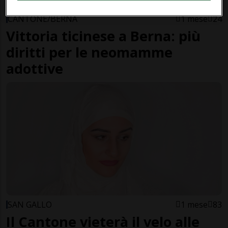
CANTONE/BERNA
1 mese
24
Vittoria ticinese a Berna: più
diritti per le neomamme
adottive
SAN GALLO
1 mese
83
Il Cantone vieterà il velo alle