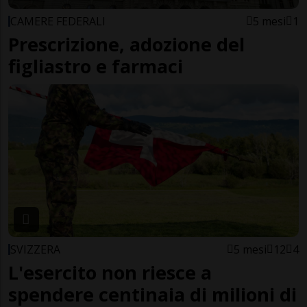
CAMERE FEDERALI
5 mesi
1
Prescrizione, adozione del
figliastro e farmaci
SVIZZERA
5 mesi
12
4
L'esercito non riesce a
spendere centinaia di milioni di