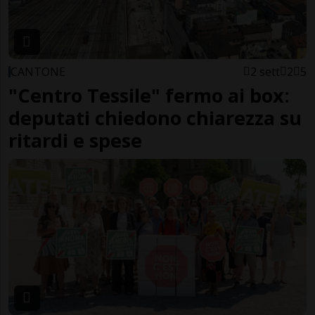
CANTONE
2 sett
2
5
"Centro Tessile" fermo ai box:
deputati chiedono chiarezza su
ritardi e spese