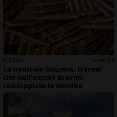
SVIZZERA
5 mesi
9
4
La neutrale Svizzera, tranne
che nell'export di armi:
raddoppiate le vendite