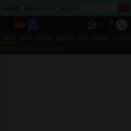
Affitta
Acquista
1
News
Sport
Focus
Agenda
LAC
People
TioTalk
TICINO
SVIZZERA
DAL MONDO