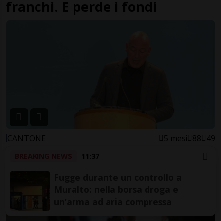
franchi. E perde i fondi
CANTONE
5 mesi
88
49
Scintille in aula, Dadò attacca
BREAKING NEWS
11:37
ancora sul caso Gobbi e Zali se
Fugge durante un controllo a
ne va
Muralto: nella borsa droga e
un’arma ad aria compressa