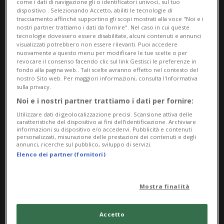
come i dati di navigazione gli o identificatori univoci, sul tuo
dispositivo . Selezionando Accetto, abiliti le tecnologie di
tracciamento affinché supportino gli scopi mostrati alla voce "Noi e i
nostri partner trattiamo i dati da fornire". Nel caso in cui queste
tecnologie dovessero essere disabilitate, alcuni contenuti e annunci
visualizzati potrebbero non essere rilevanti. Puoi accedere
nuovamente a questo menu per modificare le tue scelte o per
revocare il consenso facendo clic sul link Gestisci le preferenze in
fondo alla pagina web.. Tali scelte avranno effetto nel contesto del
CAMERE FEDERALI
1 mese
nostro Sito web. Per maggiori informazioni, consulta l'Informativa
sulla privacy.
Parlamento al lavoro: ecco il
Noi e i nostri partner trattiamo i dati per fornire:
menù di oggi
Utilizzare dati di geolocalizzazione precisi. Scansione attiva delle
caratteristiche del dispositivo ai fini dell’identificazione. Archiviare
informazioni su dispositivo e/o accedervi. Pubblicità e contenuti
personalizzati, misurazione delle prestazioni dei contenuti e degli
annunci, ricerche sul pubblico, sviluppo di servizi.
Elenco dei partner (fornitori)
Mostra finalità
Accetto