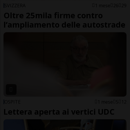
SVIZZERA
1 mese
26
29
Oltre 25mila firme contro
l’ampliamento delle autostrade
OSPITE
1 mese
5
12
Lettera aperta ai vertici UDC