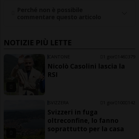
Perché non è possibile
commentare questo articolo
NOTIZIE PIÙ LETTE
CANTONE
1 gior
146
379
Nicolò Casolini lascia la
RSI
SVIZZERA
1 gior
100
142
Svizzeri in fuga
oltreconfine, lo fanno
soprattutto per la casa