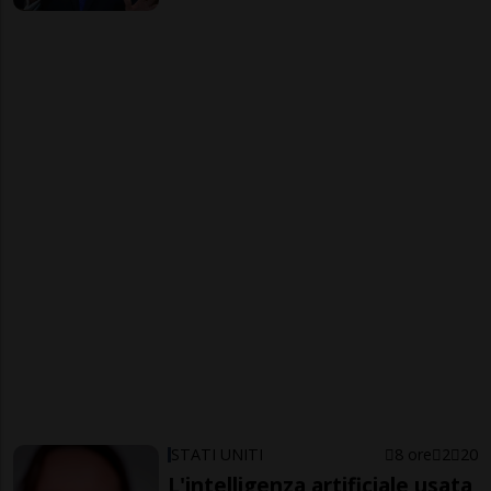
STATI UNITI
8 ore
2
20
L'intelligenza artificiale usata