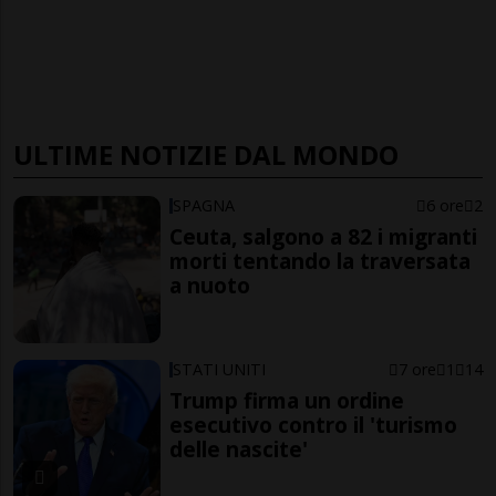
ULTIME NOTIZIE DAL MONDO
SPAGNA
6 ore
2
Ceuta, salgono a 82 i migranti
morti tentando la traversata
a nuoto
STATI UNITI
7 ore
1
14
Trump firma un ordine
esecutivo contro il 'turismo
delle nascite'