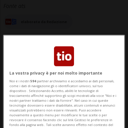
Fonte ats
elaborata da Redazione
03 set 2025 - 15:56
La vostra privacy è per noi molto importante
LENTINI - «Chiediamo immediate
Noi e i nostri
594
partner archiviamo e accediamo ai dati personali,
come i dati di navigazione gli o identificatori univoci, sul tuo
spiegazioni al governo su quanto accaduto
dispositivo . Selezionando Accetto, abiliti le tecnologie di
tracciamento affinché supportino gli scopi mostrati alla voce "Noi e i
nelle ultime ore: tre aerei militari
nostri partner trattiamo i dati da fornire". Nel caso in cui queste
tecnologie dovessero essere disabilitate, alcuni contenuti e annunci
israeliani hanno sorvolato la Sicilia e sono
visualizzati potrebbero non essere rilevanti. Puoi accedere
nuovamente a questo menu per modificare le tue scelte o per
atterrati nella base militare di Sigonella.
revocare il consenso facendo clic sul link Gestisci le preferenze in
fondo alla pagina web.. Tali scelte avranno effetto nel contesto del