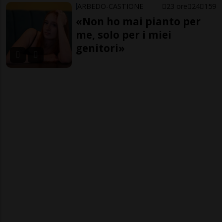
ARBEDO-CASTIONE
23 ore
24
159
«Non ho mai pianto per
me, solo per i miei
genitori»