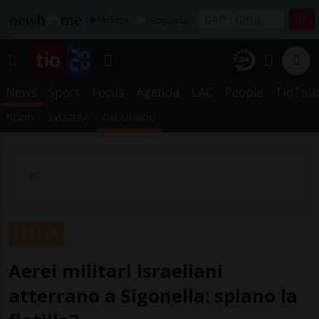
Affitta
Acquista
News
Sport
Focus
Agenda
LAC
People
TioTalk
TICINO
SVIZZERA
DAL MONDO
ITALIA
Aerei militari israeliani
atterrano a Sigonella: spiano la