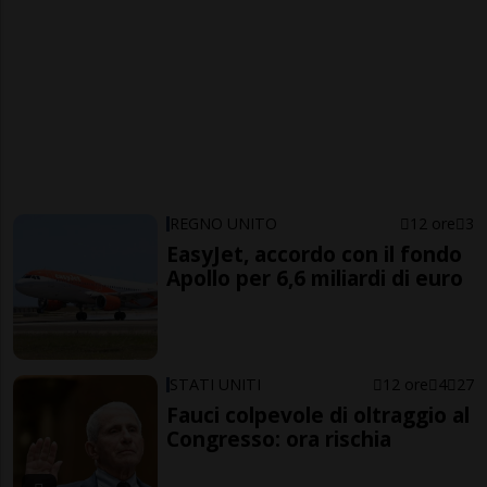
REGNO UNITO
12 ore
3
EasyJet, accordo con il fondo
Apollo per 6,6 miliardi di euro
STATI UNITI
12 ore
4
27
Fauci colpevole di oltraggio al
Congresso: ora rischia