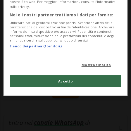
Uno di questi velivoli, un KC-130H, è
nostro Sito web. Per maggiori informazioni, consulta l'Informativa
sulla privacy.
decollato i...
Noi e i nostri partner trattiamo i dati per fornire:
Utilizzare dati di geolocalizzazione precisi. Scansione attiva delle
caratteristiche del dispositivo ai fini dell’identificazione. Archiviare
🔐 Sblocca il nostro archivio
informazioni su dispositivo e/o accedervi. Pubblicità e contenuti
personalizzati, misurazione delle prestazioni dei contenuti e degli
esclusivo!
annunci, ricerche sul pubblico, sviluppo di servizi.
Elenco dei partner (fornitori)
Sottoscrivi un abbonamento
Archivio
per
leggere questo articolo, oppure scegli
Mostra finalità
MyTioAbo
per accedere all'archivio e
navigare su sito e app senza pubblicità.
Accetto
ACCEDI
Entra nel
canale WhatsApp
di