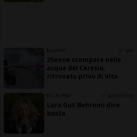
LUGANO
1 gior
25enne scompare nelle
acque del Ceresio,
ritrovato privo di vita
SCI ALPINO
1 gior
65
286
Lara Gut-Behrami dice
basta