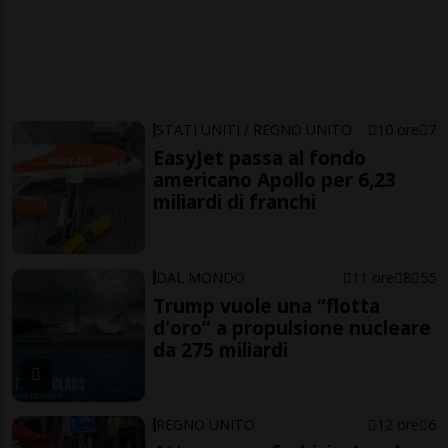
STATI UNITI / REGNO UNITO
10 ore
7
EasyJet passa al fondo
americano Apollo per 6,23
miliardi di franchi
DAL MONDO
11 ore
8
55
Trump vuole una “flotta
d'oro” a propulsione nucleare
da 275 miliardi
REGNO UNITO
12 ore
6