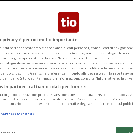
one locale dell'Alto Varesotto
uardia di Finanza
a privacy è per noi molto importante
ri
594
partner archiviamo e accediamo ai dati personali, come i dati di navigazione 
ri univoci, sul tuo dispositivo . Selezionando Accetto, abiliti le tecnologie di tracc
portino gli scopi mostrati alla voce "Noi e i nostri partner trattiamo i dati da fornir
tecnologie dovessero essere disabilitate, alcuni contenuti e annunci visualizzati 
vanti. Puoi accedere nuovamente a questo menu per modificare le tue scelte o per
endo clic sul link Gestisci le preferenze in fondo alla pagina web.. Tali scelte avr
o del nostro Sito web. Per maggiori informazioni, consulta l'Informativa sulla priva
ostri partner trattiamo i dati per fornire:
ati di geolocalizzazione precisi. Scansione attiva delle caratteristiche del dispositivo 
icazione. Archiviare informazioni su dispositivo e/o accedervi. Pubblicità e contenu
ati, misurazione delle prestazioni dei contenuti e degli annunci, ricerche sul pubbl
 partner (fornitori)
 finalità
Ac