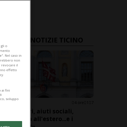
ULTIME NOTIZIE TICINO
gli o
iamento
e". Nel caso in
potrebbero non
 revocare il
anno effetto
cy.
ai fini
ti
ico, sviluppo
LUGANO
4 ore
1
7
«Stranieri, aiuti sociali,
proprietà all'estero...e i
controlli?»
cetto