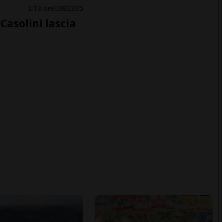
E
13 ore
98
335
Casolini lascia