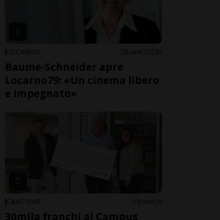
LOCARNO
8 ore
2
30
Baume-Schneider apre
Locarno79: «Un cinema libero
e impegnato»
CANTONE
9 ore
9
30mila franchi al Campus