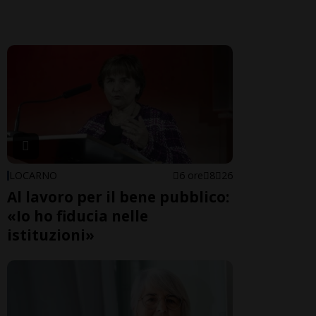
LOCARNO
6 ore
8
26
Al lavoro per il bene pubblico:
«Io ho fiducia nelle
istituzioni»