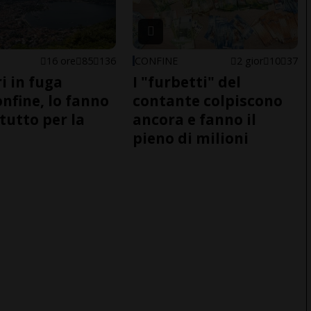
16 ore
85
136
CONFINE
2 gior
10
37
i in fuga
I "furbetti" del
onfine, lo fanno
contante colpiscono
tutto per la
ancora e fanno il
pieno di milioni