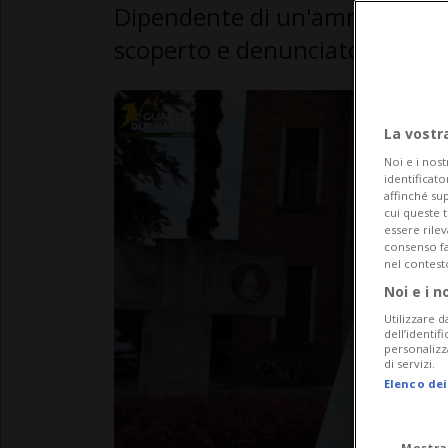
Dipendente di un'amministrazi
scoperto e denunciato dalla G
La vostr
Noi e i nost
identificato
affinché sup
cui queste 
essere rile
consenso fac
nel contest
Noi e i n
Utilizzare d
dell’identif
personalizz
di servizi.
Elenco dei
Mostra