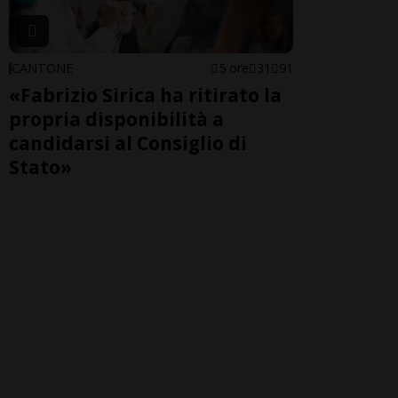
CANTONE
5 ore
31
91
«Fabrizio Sirica ha ritirato la
propria disponibilità a
candidarsi al Consiglio di
Stato»