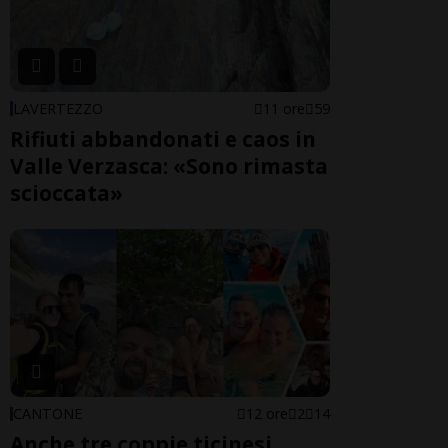
LAVERTEZZO
11 ore
59
Rifiuti abbandonati e caos in
Valle Verzasca: «Sono rimasta
scioccata»
CANTONE
12 ore
2
14
Anche tre coppie ticinesi