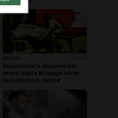
BRISSAGO
5 ore
2
Escursionista disperso sui
monti sopra Brissago viene
recuperato in serata