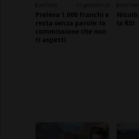
CANTONE
2 gior
45
120
CANTON
Preleva 1.000 franchi e
Nicolò 
resta senza parole: la
la RSI
commissione che non
ti aspetti