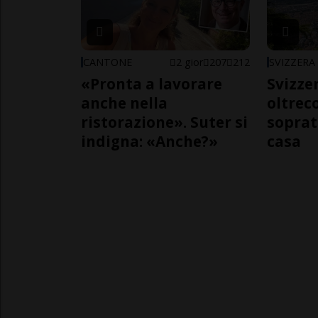
CANTONE
2 gior
207
212
SVIZZERA
«Pronta a lavorare
Svizzer
anche nella
oltrec
ristorazione». Suter si
soprat
indigna: «Anche?»
casa