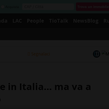
Acquista
nda
LAC
People
TioTalk
NewsBlog
R
Segnalaci
in Italia... ma va a
o