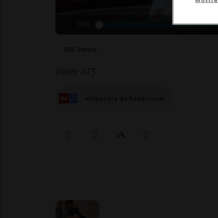
0:00
GDF Varese
Fonte ATS
elaborata da Redazione