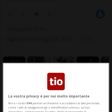
11 mag 2026 - 21:34
Aggiornamento 18 mag 2026 - 08:51
4
LUGANO - Si è svolta oggi presso LAC,
La vostra privacy è per noi molto importante
Lugano arte e cultura, la cerimonia dei
Noi e i nostri
594
partner archiviamo e accediamo ai dati personali,
diplomi dell’USI che ha visto riunite tutte
come i dati di navigazione gli o identificatori univoci, sul tuo
dispositivo . Selezionando Accetto, abiliti le tecnologie di