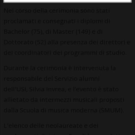
Nel corso della cerimonia sono stati
proclamati e consegnati i diplomi di
Bachelor (75), di Master (149) e di
Dottorato (52) alla presenza dei direttori e
dei coordinatori dei programmi di studio.
Durante la cerimonia è intervenuta la
responsabile del Servizio alumni
dell'USI, Silvia Invrea, e l’evento è stato
allietato da intermezzi musicali proposti
dalla Scuola di musica moderna (SMUM).
L'elenco delle neolaureate e dei