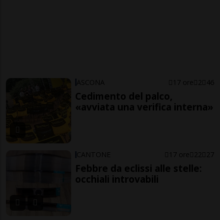
ASCONA
17 ore
2
46
Cedimento del palco,
«avviata una verifica interna»
CANTONE
17 ore
22
27
Febbre da eclissi alle stelle:
occhiali introvabili