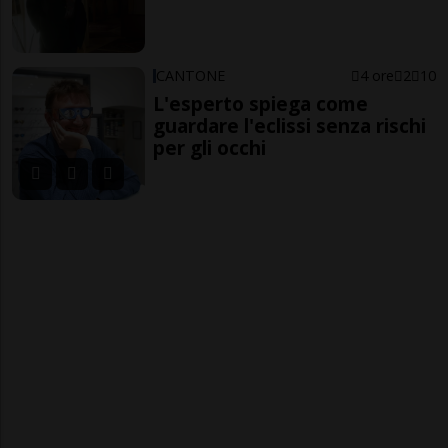
CANTONE
4 ore
2
10
L'esperto spiega come
guardare l'eclissi senza rischi
per gli occhi