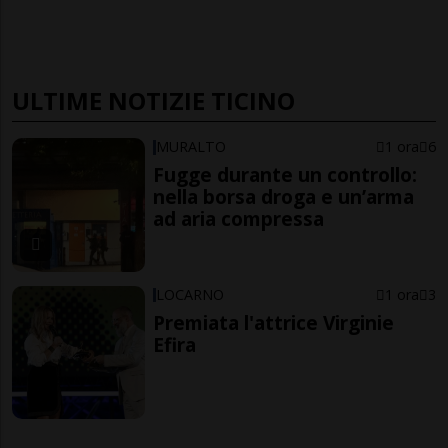
ULTIME NOTIZIE TICINO
MURALTO
1 ora
6
Fugge durante un controllo:
nella borsa droga e un’arma
ad aria compressa
LOCARNO
1 ora
3
Premiata l'attrice Virginie
Efira