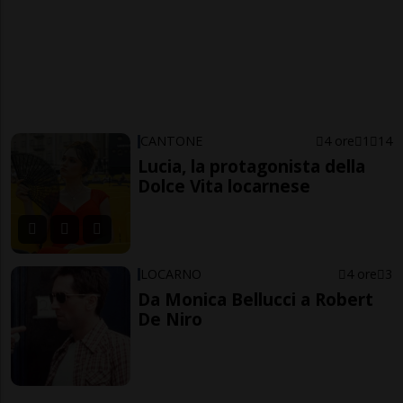
CANTONE
4 ore
1
14
Lucia, la protagonista della
Dolce Vita locarnese
LOCARNO
4 ore
3
Da Monica Bellucci a Robert
De Niro