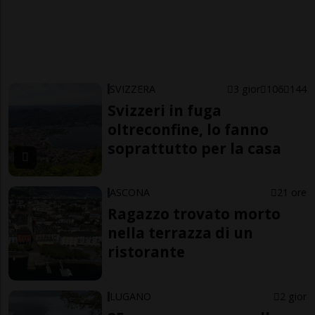
SVIZZERA
3 gior
106
144
Svizzeri in fuga
oltreconfine, lo fanno
soprattutto per la casa
ASCONA
21 ore
Ragazzo trovato morto
nella terrazza di un
ristorante
LUGANO
2 gior