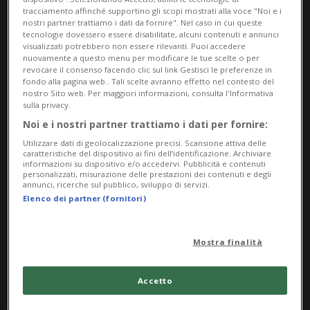
le Facoltà di Lugano. Alla presenza delle
tracciamento affinché supportino gli scopi mostrati alla voce "Noi e i
nostri partner trattiamo i dati da fornire". Nel caso in cui queste
autorità istituzionali e politiche, sono stati
tecnologie dovessero essere disabilitate, alcuni contenuti e annunci
visualizzati potrebbero non essere rilevanti. Puoi accedere
consegnati i diplomi di Bachelor, Master e
nuovamente a questo menu per modificare le tue scelte o per
revocare il consenso facendo clic sul link Gestisci le preferenze in
Dottorato a complessivi 276 studentesse e
fondo alla pagina web.. Tali scelte avranno effetto nel contesto del
nostro Sito web. Per maggiori informazioni, consulta l'Informativa
studenti di 35 nazionalità diverse.
sulla privacy.
Noi e i nostri partner trattiamo i dati per fornire:
L’evento si è svolto alla presenza delle
Utilizzare dati di geolocalizzazione precisi. Scansione attiva delle
caratteristiche del dispositivo ai fini dell’identificazione. Archiviare
autorità istituzionali e politiche, con gli
informazioni su dispositivo e/o accedervi. Pubblicità e contenuti
personalizzati, misurazione delle prestazioni dei contenuti e degli
annunci, ricerche sul pubblico, sviluppo di servizi.
interventi di Gabriele Balbi,
Elenco dei partner (fornitori)
Rettore dell’USI, di Massimo Zenari,
Direttore della Divisione della cultura e
Mostra finalità
degli studi universitari e di Roberto
Accetto
Badaracco, Vicesindaco di Lugano.