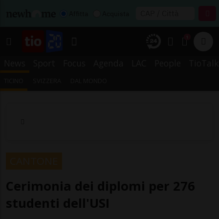
Affitta
Acquista
1
News
Sport
Focus
Agenda
LAC
People
TioTalk
TICINO
SVIZZERA
DAL MONDO
CANTONE
Cerimonia dei diplomi per 276
studenti dell'USI