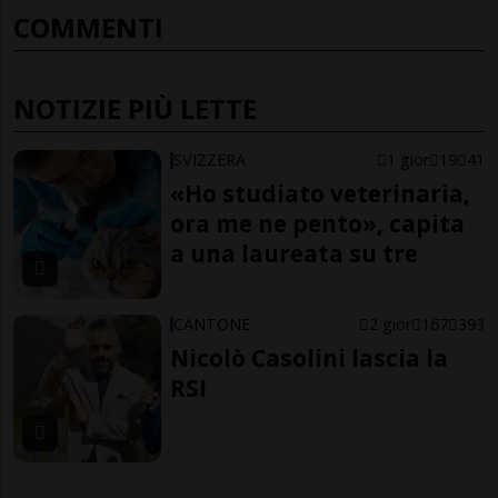
COMMENTI
NOTIZIE PIÙ LETTE
SVIZZERA
1 gior
19
41
«Ho studiato veterinaria,
ora me ne pento», capita
a una laureata su tre
CANTONE
2 gior
167
393
Nicolò Casolini lascia la
RSI