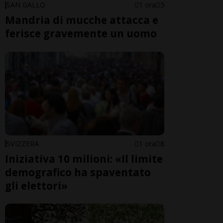
SAN GALLO
1 ora
5
Mandria di mucche attacca e
ferisce gravemente un uomo
SVIZZERA
1 ora
8
Iniziativa 10 milioni: «Il limite
demografico ha spaventato
gli elettori»