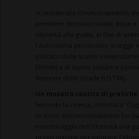
«Considerato l'invecchiamento del
prendere decisioni solide, eque e b
idoneità alla guida, al fine di pres
l'autonomia personale», si legge 
pilotato dalle scuole universitarie
(ZHAW) e di lavoro sociale e sanità
federale delle strade (USTRA).
Un mosaico caotico di pratiche
Secondo la ricerca, intitolata "Co
to drive: Recommendations for Swi
monitoraggio dell'idoneità alla gu
prassi attuale per valutare l'idone