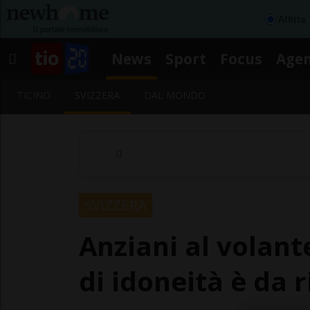
Affitta
News
Sport
Focus
Age
TICINO
SVIZZERA
DAL MONDO
SVIZZERA
Anziani al volant
di idoneità è da 