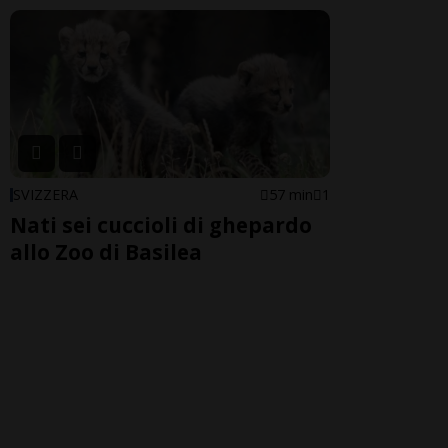
SVIZZERA
57 min
1
Nati sei cuccioli di ghepardo
allo Zoo di Basilea