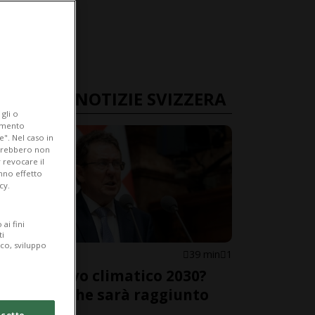
ULTIME NOTIZIE SVIZZERA
gli o
iamento
e". Nel caso in
potrebbero non
 revocare il
anno effetto
cy.
ai fini
ti
ico, sviluppo
SVIZZERA
39 min
1
L'obiettivo climatico 2030?
Difficile che sarà raggiunto
cetto