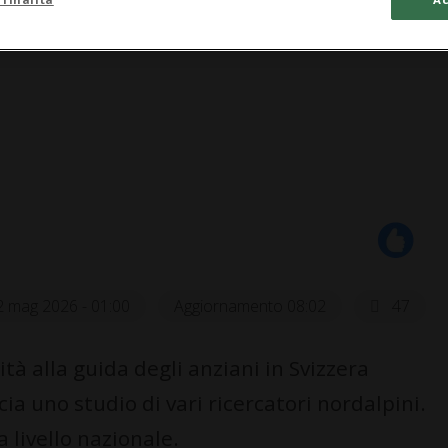
2 mag 2026 - 01:00
Aggiornamento 08:02
47
tà alla guida degli anziani in Svizzera
a uno studio di vari ricercatori nordalpini.
 livello nazionale.