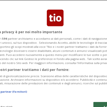
condotto su incarico dell'Ufficio
a privacy è per noi molto importante
ri
594
partner archiviamo e accediamo ai dati personali, come i dati di navigazione 
ri univoci, sul tuo dispositivo . Selezionando Accetto, abiliti le tecnologie di tracc
portino gli scopi mostrati alla voce "Noi e i nostri partner trattiamo i dati da fornir
tecnologie dovessero essere disabilitate, alcuni contenuti e annunci visualizzati 
vanti. Puoi accedere nuovamente a questo menu per modificare le tue scelte o per
endo clic sul link Gestisci le preferenze in fondo alla pagina web.. Tali scelte avr
o del nostro Sito web. Per maggiori informazioni, consulta l'Informativa sulla priva
ostri partner trattiamo i dati per fornire:
ati di geolocalizzazione precisi. Scansione attiva delle caratteristiche del dispositivo 
icazione. Archiviare informazioni su dispositivo e/o accedervi. Pubblicità e contenu
ati, misurazione delle prestazioni dei contenuti e degli annunci, ricerche sul pubbl
 partner (fornitori)
 finalità
Ac