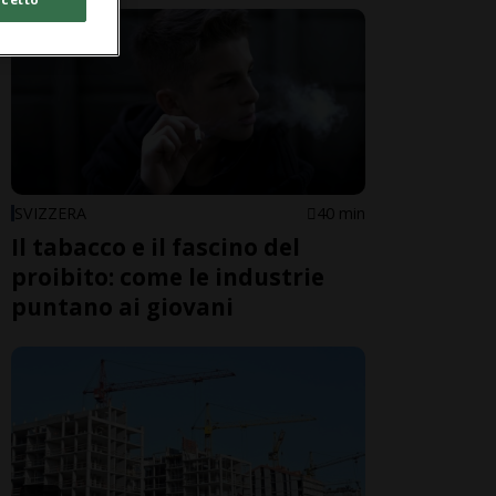
SVIZZERA
40 min
Il tabacco e il fascino del
proibito: come le industrie
puntano ai giovani