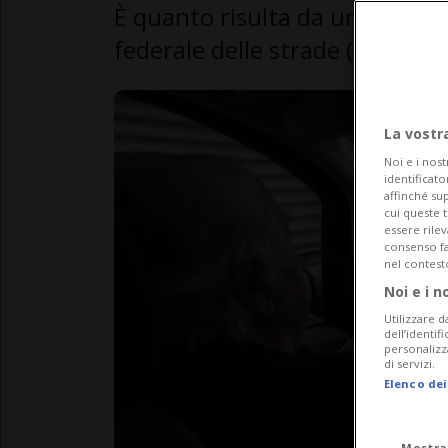
È quanto risulta da uno studio 
federale delle strade (USTRA).
La vostr
Noi e i nost
identificato
affinché sup
cui queste 
essere rile
consenso fac
nel contest
Noi e i n
Utilizzare d
dell’identif
personalizz
di servizi.
Elenco dei
Mostra