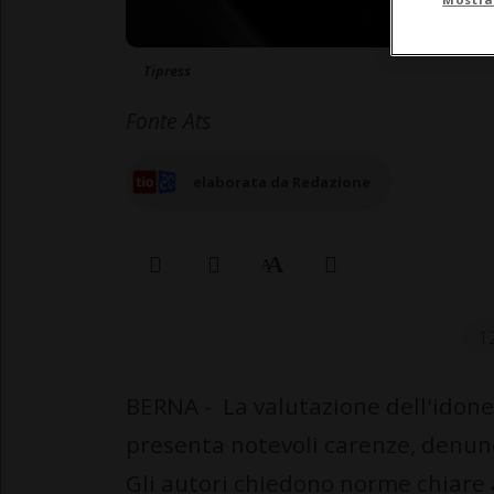
Tipress
Fonte Ats
elaborata da Redazione
1
BERNA - La valutazione dell'idonei
presenta notevoli carenze, denunci
Gli autori chiedono norme chiare a