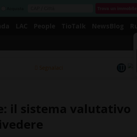
Acquista
nda
LAC
People
TioTalk
NewsBlog
R
Segnalaci
e: il sistema valutativo
rivedere