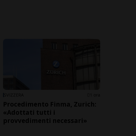
SVIZZERA
1 ora
Procedimento Finma, Zurich:
«Adottati tutti i
provvedimenti necessari»