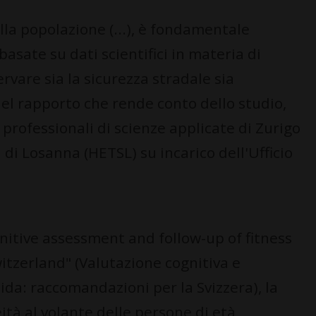
la popolazione (...), è fondamentale
asate su dati scientifici in materia di
ervare sia la sicurezza stradale sia
nel rapporto che rende conto dello studio,
 professionali di scienze applicate di Zurigo
 di Losanna (HETSL) su incarico dell'Ufficio
gnitive assessment and follow-up of fitness
tzerland" (Valutazione cognitiva e
ida: raccomandazioni per la Svizzera), la
ità al volante delle persone di età