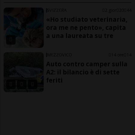
SVIZZERA
2 gior
20
44
«Ho studiato veterinaria,
ora me ne pento», capita
a una laureata su tre
MEZZOVICO
14 ore
14
Auto contro camper sulla
A2: il bilancio è di sette
feriti