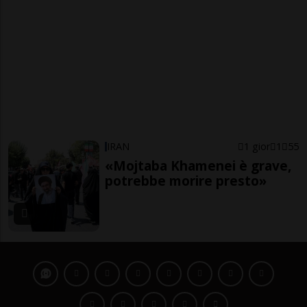
IRAN
1 gior
1
55
«Mojtaba Khamenei è grave,
potrebbe morire presto»