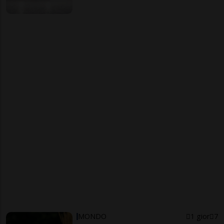
MONDO
1 gior
7