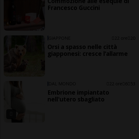
Commozione alle esequie di
Francesco Guccini
GIAPPONE
22 ore
20
Orsi a spasso nelle città
giapponesi: cresce l’allarme
DAL MONDO
22 ore
6
53
Embrione impiantato
nell'utero sbagliato