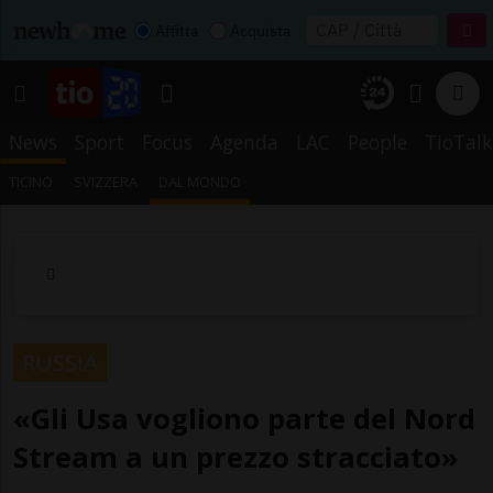
Affitta
Acquista
News
Sport
Focus
Agenda
LAC
People
TioTalk
TICINO
SVIZZERA
DAL MONDO
RUSSIA
«Gli Usa vogliono parte del Nord
Stream a un prezzo stracciato»