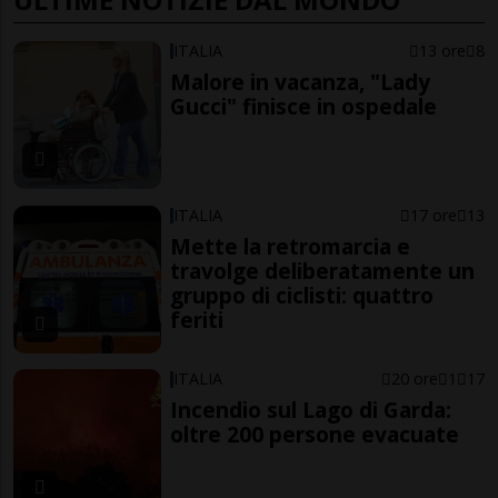
ITALIA
13 ore
8
Malore in vacanza, "Lady
Gucci" finisce in ospedale
ITALIA
17 ore
13
Mette la retromarcia e
travolge deliberatamente un
gruppo di ciclisti: quattro
feriti
ITALIA
20 ore
1
17
Incendio sul Lago di Garda:
oltre 200 persone evacuate