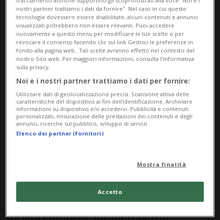
secondo quanto riporta l'agenzia Ria
tracciamento affinché supportino gli scopi mostrati alla voce "Noi e i
nostri partner trattiamo i dati da fornire". Nel caso in cui queste
tecnologie dovessero essere disabilitate, alcuni contenuti e annunci
Novosti.
visualizzati potrebbero non essere rilevanti. Puoi accedere
nuovamente a questo menu per modificare le tue scelte o per
revocare il consenso facendo clic sul link Gestisci le preferenze in
«Guardate come gli americani stanno
fondo alla pagina web.. Tali scelte avranno effetto nel contesto del
nostro Sito web. Per maggiori informazioni, consulta l'Informativa
pianificando di ripristinare il Nord Stream,
sulla privacy.
due gasdotti distrutti. Eppure, sotto la
Noi e i nostri partner trattiamo i dati per fornire:
presidenza di Joe Biden, gli stessi
Utilizzare dati di geolocalizzazione precisi. Scansione attiva delle
caratteristiche del dispositivo ai fini dell’identificazione. Archiviare
informazioni su dispositivo e/o accedervi. Pubblicità e contenuti
americani avevano dichiarato che questi
personalizzati, misurazione delle prestazioni dei contenuti e degli
annunci, ricerche sul pubblico, sviluppo di servizi.
gasdotti non avrebbero funzionato. Ora,
Elenco dei partner (fornitori)
invece, incolpano gli ucraini per averli
distrutti, tre su quattro sono stati fatti
Mostra finalità
saltare in aria, e gli americani vogliono
Accetto
acquistare la parte che apparteneva a
società europee», ha affermato in