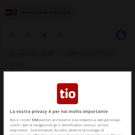
elaborata da Redazione
13 mag 2026 - 10:00
Aggiornamento 11:56
16
MOSCA - Gli Stati Uniti vogliono acquistare
a prezzo stracciato la porzione del
gasdotto Nord Stream appartenente a
La vostra privacy è per noi molto importante
società europee. Lo ha annunciato il
Noi e i nostri
594
partner archiviamo e accediamo ai dati personali,
ministro degli Esteri russo Sergei Lavrov,
come i dati di navigazione gli o identificatori univoci, sul tuo
dispositivo . Selezionando Accetto, abiliti le tecnologie di