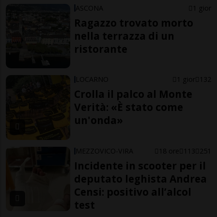
ASCONA
1 gior
Ragazzo trovato morto
nella terrazza di un
ristorante
LOCARNO
1 gior
132
Crolla il palco al Monte
Verità: «È stato come
un'onda»
MEZZOVICO-VIRA
18 ore
113
251
Incidente in scooter per il
deputato leghista Andrea
Censi: positivo all’alcol
test