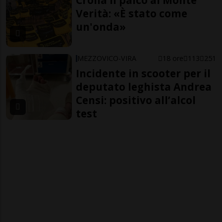
Crolla il palco al Monte
Verità: «È stato come
un'onda»
MEZZOVICO-VIRA
18 ore
113
251
Incidente in scooter per il
deputato leghista Andrea
Censi: positivo all’alcol
test