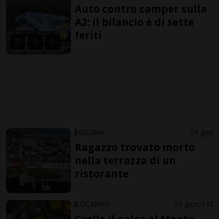
Auto contro camper sulla
A2: il bilancio è di sette
feriti
ASCONA
1 gior
Ragazzo trovato morto
nella terrazza di un
ristorante
LOCARNO
1 gior
132