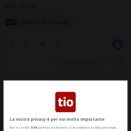
Fonte ats ans
elaborata da Redazione
13 mag 2026 - 09:27
1
La vostra privacy è per noi molto importante
WASHINGTON - I democratici hanno
Noi e i nostri
594
partner archiviamo e accediamo ai dati personali,
attaccato duramente la gestione da parte