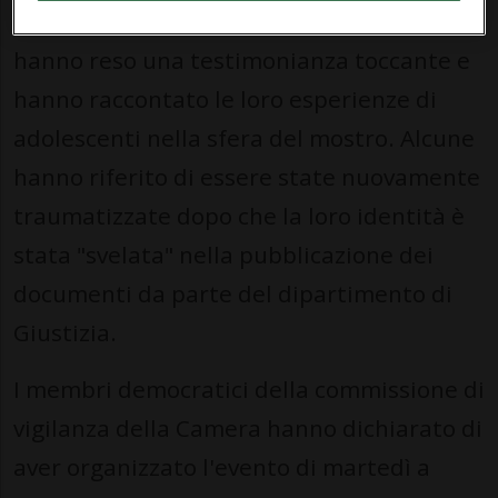
Diverse sopravvissute agli abusi di Epstein
hanno reso una testimonianza toccante e
hanno raccontato le loro esperienze di
adolescenti nella sfera del mostro. Alcune
hanno riferito di essere state nuovamente
traumatizzate dopo che la loro identità è
stata "svelata" nella pubblicazione dei
documenti da parte del dipartimento di
Giustizia.
I membri democratici della commissione di
vigilanza della Camera hanno dichiarato di
aver organizzato l'evento di martedì a