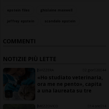
epstein files
ghislaine maxwell
jeffrey epstein
scandalo epstein
COMMENTI
NOTIZIE PIÙ LETTE
SVIZZERA
2 gior
20
44
«Ho studiato veterinaria,
ora me ne pento», capita
a una laureata su tre
MEZZOVICO
14 ore
14