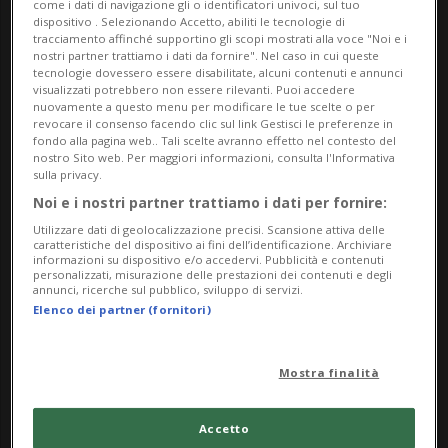
come i dati di navigazione gli o identificatori univoci, sul tuo
dispositivo . Selezionando Accetto, abiliti le tecnologie di
del governo americano dello scandalo
tracciamento affinché supportino gli scopi mostrati alla voce "Noi e i
nostri partner trattiamo i dati da fornire". Nel caso in cui queste
degli abusi legati a Jeffrey Epstein in
tecnologie dovessero essere disabilitate, alcuni contenuti e annunci
visualizzati potrebbero non essere rilevanti. Puoi accedere
un'audizione delle vittime a Palm Beach, in
nuovamente a questo menu per modificare le tue scelte o per
revocare il consenso facendo clic sul link Gestisci le preferenze in
Florida.
fondo alla pagina web.. Tali scelte avranno effetto nel contesto del
nostro Sito web. Per maggiori informazioni, consulta l'Informativa
sulla privacy.
Durante la sessione, sono stati rivelati
Noi e i nostri partner trattiamo i dati per fornire:
nuovi dettagli sulla portata della sua rete
Utilizzare dati di geolocalizzazione precisi. Scansione attiva delle
caratteristiche del dispositivo ai fini dell’identificazione. Archiviare
internazionale di traffico sessuale e i dem
informazioni su dispositivo e/o accedervi. Pubblicità e contenuti
personalizzati, misurazione delle prestazioni dei contenuti e degli
hanno avvertito Donald Trump di non
annunci, ricerche sul pubblico, sviluppo di servizi.
Elenco dei partner (fornitori)
concedere la grazia presidenziale a
Ghislaine Maxwell, la complice del pedofilo
Mostra finalità
morto suicida in carcere.
Accetto