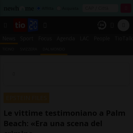
Affitta
Acquista
News
Sport
Focus
Agenda
LAC
People
TioTalk
TICINO
SVIZZERA
DAL MONDO
EPSTEIN FILES
Le vittime testimoniano a Palm
Beach: «Era una scena del