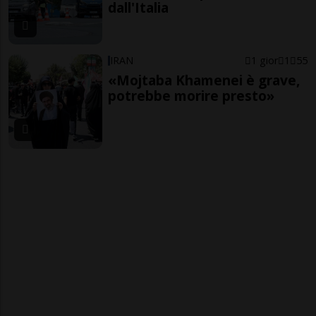
dall'Italia
IRAN
1 gior
1
55
«Mojtaba Khamenei è grave,
potrebbe morire presto»