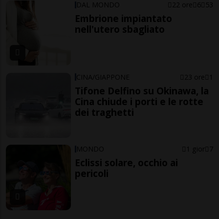
DAL MONDO
22 ore
6
53
Embrione impiantato
nell'utero sbagliato
CINA/GIAPPONE
23 ore
1
Tifone Delfino su Okinawa, la
Cina chiude i porti e le rotte
dei traghetti
MONDO
1 gior
7
Eclissi solare, occhio ai
pericoli