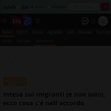
Affitta
Acquista
News
Sport
Focus
Agenda
LAC
People
TioTalk
TICINO
SVIZZERA
DAL MONDO
TUNISIA
Intesa sui migranti (e non solo),
ecco cosa c'è nell'accordo