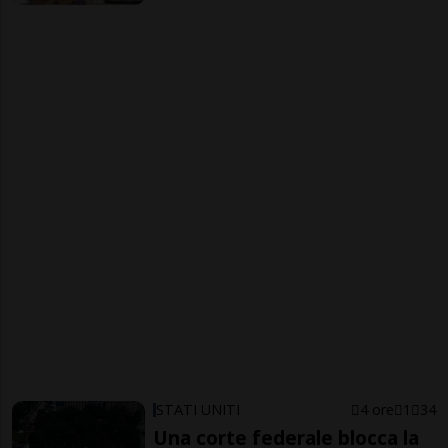
STATI UNITI
4 ore
1
34
Una corte federale blocca la