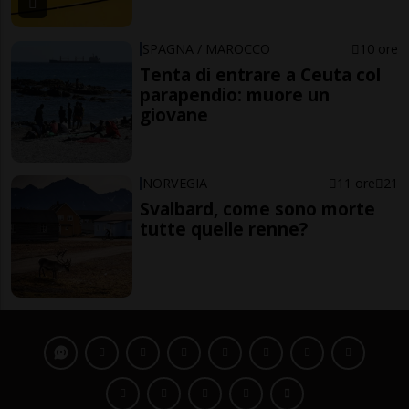
SPAGNA / MAROCCO
10 ore
Tenta di entrare a Ceuta col
parapendio: muore un
giovane
NORVEGIA
11 ore
21
Svalbard, come sono morte
tutte quelle renne?