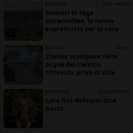
SVIZZERA
2 gior
104
142
Svizzeri in fuga
oltreconfine, lo fanno
soprattutto per la casa
LUGANO
2 gior
25enne scompare nelle
acque del Ceresio,
ritrovato privo di vita
SCI ALPINO
2 gior
68
290
Lara Gut-Behrami dice
basta