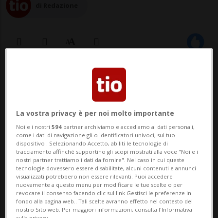
di Redazione
16 lug 2023 - 21:25
1
TUNISI - Migrazione e non solo. Sono
La vostra privacy è per noi molto importante
cinque i pilastri al centro del
Noi e i nostri
594
partner archiviamo e accediamo ai dati personali,
Memorandum d'intesa tra l'Ue e la Tunisia
come i dati di navigazione gli o identificatori univoci, sul tuo
dispositivo . Selezionando Accetto, abiliti le tecnologie di
firmata a Cartagine e che ora dovrà essere
tracciamento affinché supportino gli scopi mostrati alla voce "Noi e i
nostri partner trattiamo i dati da fornire". Nel caso in cui queste
approvata dai 27 Paesi membri. L'accordo
tecnologie dovessero essere disabilitate, alcuni contenuti e annunci
visualizzati potrebbero non essere rilevanti. Puoi accedere
mette in campo «un pacchetto di
nuovamente a questo menu per modificare le tue scelte o per
revocare il consenso facendo clic sul link Gestisci le preferenze in
partenaria...
fondo alla pagina web.. Tali scelte avranno effetto nel contesto del
nostro Sito web. Per maggiori informazioni, consulta l'Informativa
sulla privacy.