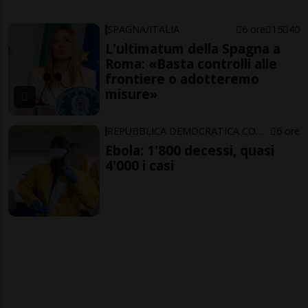
SPAGNA/ITALIA
6 ore
15
40
L'ultimatum della Spagna a
Roma: «Basta controlli alle
frontiere o adotteremo
misure»
REPUBBLICA DEMOCRATICA CONGO
6 ore
Ebola: 1'800 decessi, quasi
4'000 i casi