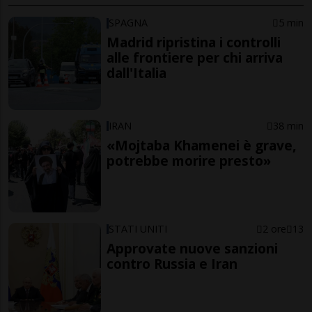
SPAGNA
5 min
Madrid ripristina i controlli
alle frontiere per chi arriva
dall'Italia
IRAN
38 min
«Mojtaba Khamenei è grave,
potrebbe morire presto»
STATI UNITI
2 ore
13
Approvate nuove sanzioni
contro Russia e Iran