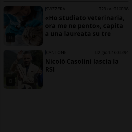
SVIZZERA
23 ore
10
38
«Ho studiato veterinaria,
ora me ne pento», capita
a una laureata su tre
CANTONE
2 gior
160
394
Nicolò Casolini lascia la
RSI