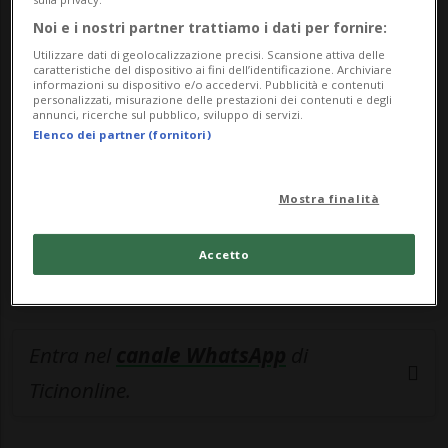
Noi e i nostri partner trattiamo i dati per fornire:
🔐 Sblocca il nostro archivio
Utilizzare dati di geolocalizzazione precisi. Scansione attiva delle
esclusivo!
caratteristiche del dispositivo ai fini dell’identificazione. Archiviare
informazioni su dispositivo e/o accedervi. Pubblicità e contenuti
personalizzati, misurazione delle prestazioni dei contenuti e degli
Sottoscrivi un abbonamento
Archivio
per
annunci, ricerche sul pubblico, sviluppo di servizi.
Elenco dei partner (fornitori)
leggere questo articolo, oppure scegli
MyTioAbo
per accedere all'archivio e
navigare su sito e app senza pubblicità.
Mostra finalità
ACCEDI
Accetto
Entra nel
canale WhatsApp
di
Ticinonline.