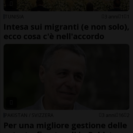
TUNISIA
3 anni
1
1
Intesa sui migranti (e non solo),
ecco cosa c'è nell'accordo
PAKISTAN / SVIZZERA
3 anni
16
2
Per una migliore gestione delle