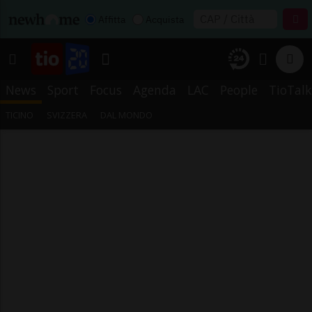
Affitta
Acquista
News
Sport
Focus
Agenda
LAC
People
TioTalk
TICINO
SVIZZERA
DAL MONDO