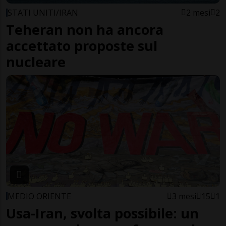
STATI UNITI/IRAN
2 mesi
2
Teheran non ha ancora
accettato proposte sul
nucleare
MEDIO ORIENTE
3 mesi
15
1
Usa-Iran, svolta possibile: un