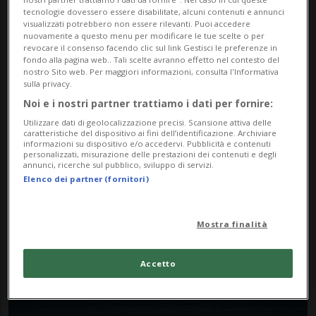
tecnologie dovessero essere disabilitate, alcuni contenuti e annunci
visualizzati potrebbero non essere rilevanti. Puoi accedere
nuovamente a questo menu per modificare le tue scelte o per
revocare il consenso facendo clic sul link Gestisci le preferenze in
fondo alla pagina web.. Tali scelte avranno effetto nel contesto del
nostro Sito web. Per maggiori informazioni, consulta l'Informativa
sulla privacy.
MEDIO ORIENTE
3 sett
20
Noi e i nostri partner trattiamo i dati per fornire:
L'Iran pone fine agli impegni
Utilizzare dati di geolocalizzazione precisi. Scansione attiva delle
caratteristiche del dispositivo ai fini dell’identificazione. Archiviare
presi con gli Stati Uniti
informazioni su dispositivo e/o accedervi. Pubblicità e contenuti
personalizzati, misurazione delle prestazioni dei contenuti e degli
annunci, ricerche sul pubblico, sviluppo di servizi.
Elenco dei partner (fornitori)
Mostra finalità
Accetto