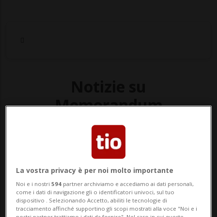
Notizie su
Memorandum
Segui le notizie e gli approfondimenti su
Memorandum.
La vostra privacy è per noi molto importante
Noi e i nostri
594
partner archiviamo e accediamo ai dati personali,
come i dati di navigazione gli o identificatori univoci, sul tuo
dispositivo . Selezionando Accetto, abiliti le tecnologie di
tracciamento affinché supportino gli scopi mostrati alla voce "Noi e i
nostri partner trattiamo i dati da fornire". Nel caso in cui queste