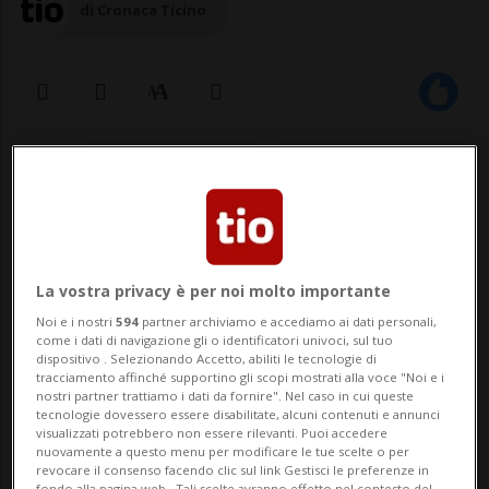
di Cronaca Ticino
16 set 2025 - 09:35
Aggiornamento 11:56
La vostra privacy è per noi molto importante
Noi e i nostri
594
partner archiviamo e accediamo ai dati personali,
come i dati di navigazione gli o identificatori univoci, sul tuo
dispositivo . Selezionando Accetto, abiliti le tecnologie di
CANOBBIO - Un "problema tecnico" di non
tracciamento affinché supportino gli scopi mostrati alla voce "Noi e i
nostri partner trattiamo i dati da fornire". Nel caso in cui queste
precisata natura ha costretto clienti e
tecnologie dovessero essere disabilitate, alcuni contenuti e annunci
visualizzati potrebbero non essere rilevanti. Puoi accedere
dipendenti dell'ipermercato Coop di
nuovamente a questo menu per modificare le tue scelte o per
revocare il consenso facendo clic sul link Gestisci le preferenze in
fondo alla pagina web.. Tali scelte avranno effetto nel contesto del