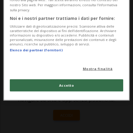
Canobbio all'evacuazione immediata dei
nostro Sito web. Per maggiori informazioni, consulta l'Informativa
locali, questa mattina. «Ho dovuto
sulla privacy.
Noi e i nostri partner trattiamo i dati per fornire:
abbandonare tutta la spesa», racconta un
Utilizzare dati di geolocalizzazione precisi. Scansione attiva delle
lettore presente ...
caratteristiche del dispositivo ai fini dell’identificazione. Archiviare
informazioni su dispositivo e/o accedervi. Pubblicità e contenuti
personalizzati, misurazione delle prestazioni dei contenuti e degli
annunci, ricerche sul pubblico, sviluppo di servizi.
🔐 Sblocca il nostro archivio
Elenco dei partner (fornitori)
esclusivo!
Mostra finalità
Sottoscrivi un abbonamento
Archivio
per
leggere questo articolo, oppure scegli
Accetto
MyTioAbo
per accedere all'archivio e
navigare su sito e app senza pubblicità.
ACCEDI