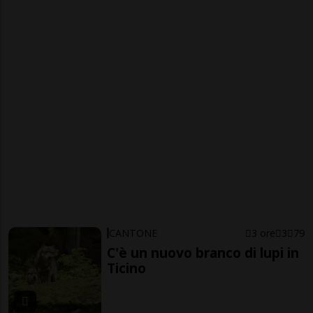
CANTONE
3 ore
3
79
C'è un nuovo branco di lupi in
Ticino