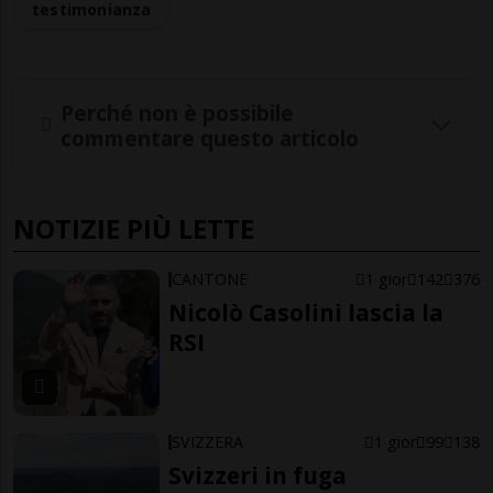
testimonianza
Perché non è possibile
commentare questo articolo
NOTIZIE PIÙ LETTE
CANTONE
1 gior
142
376
Nicolò Casolini lascia la
RSI
SVIZZERA
1 gior
99
138
Svizzeri in fuga