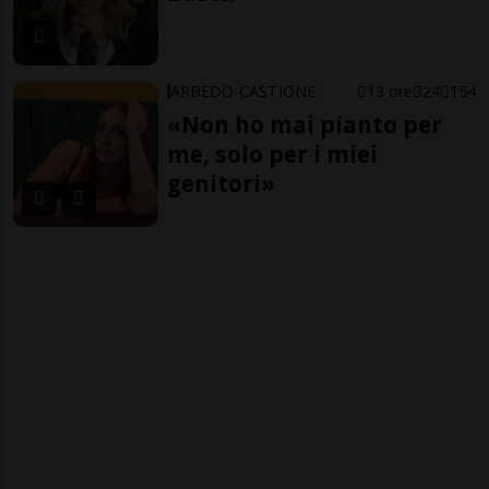
ARBEDO-CASTIONE
13 ore
24
154
«Non ho mai pianto per
me, solo per i miei
genitori»