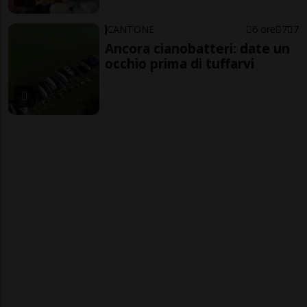
CANTONE
6 ore
7
7
Ancora cianobatteri: date un
occhio prima di tuffarvi