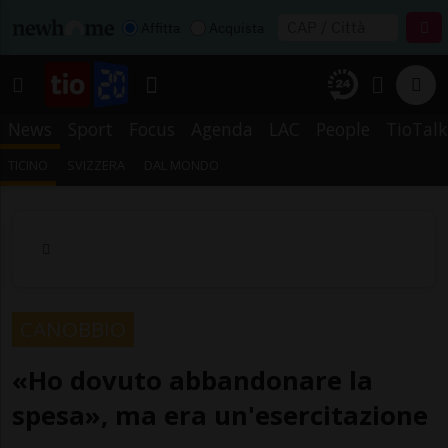
Affitta
Acquista
News
Sport
Focus
Agenda
LAC
People
TioTalk
TICINO
SVIZZERA
DAL MONDO
CANOBBIO
«Ho dovuto abbandonare la
spesa», ma era un'esercitazione