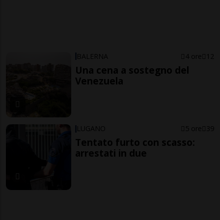
BALERNA
4 ore
12
Una cena a sostegno del
Venezuela
LUGANO
5 ore
39
Tentato furto con scasso:
arrestati in due