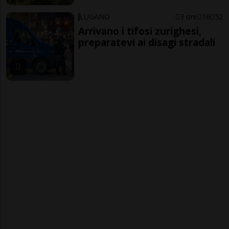
LUGANO
3 ore
16
52
Arrivano i tifosi zurighesi,
preparatevi ai disagi stradali