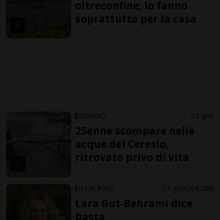
oltreconfine, lo fanno
soprattutto per la casa
LUGANO
1 gior
25enne scompare nelle
acque del Ceresio,
ritrovato privo di vita
SCI ALPINO
1 gior
64
286
Lara Gut-Behrami dice
basta