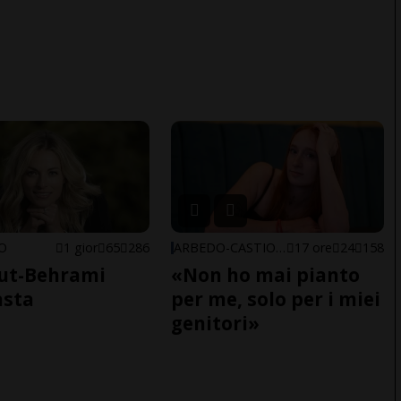
NO
1 gior
65
286
ARBEDO-CASTIONE
17 ore
24
158
ut-Behrami
«Non ho mai pianto
asta
per me, solo per i miei
genitori»