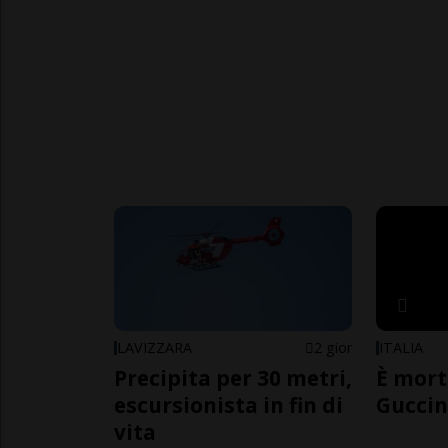
LAVIZZARA
2 gior
ITALIA
Precipita per 30 metri,
È mort
escursionista in fin di
Guccin
vita