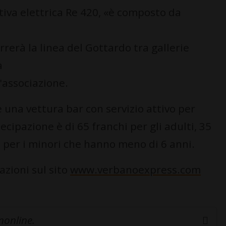
otiva elettrica Re 420, «è composto da
rerà la linea del Gottardo tra gallerie
a
l'associazione.
e una vettura bar con servizio attivo per
ecipazione è di 65 franchi per gli adulti, 35
to per i minori che hanno meno di 6 anni.
azioni sul sito
www.verbanoexpress.com
inonline.