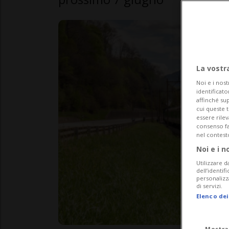
La vostr
Noi e i nost
identificato
affinché sup
cui queste 
essere rile
consenso fac
nel contest
Noi e i n
Utilizzare d
dell’identif
personalizz
di servizi.
Elenco dei
Mostra