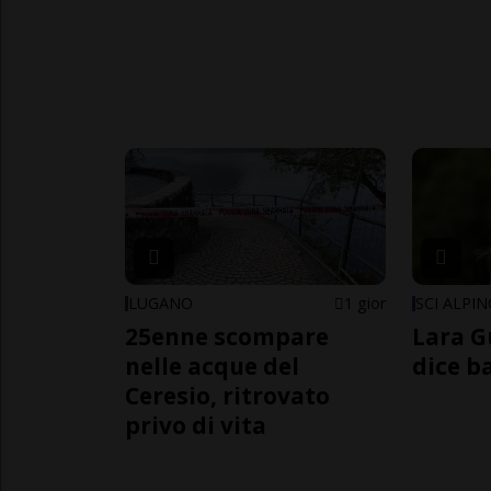
LUGANO
1 gior
SCI ALPI
25enne scompare
Lara G
nelle acque del
dice b
Ceresio, ritrovato
privo di vita