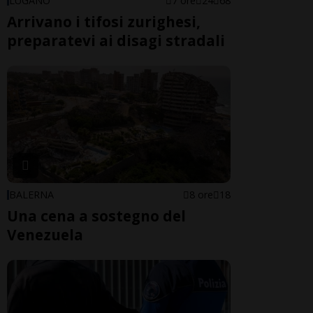
LUGANO
7 ore
24
68
Arrivano i tifosi zurighesi,
preparatevi ai disagi stradali
BALERNA
8 ore
18
Una cena a sostegno del
Venezuela