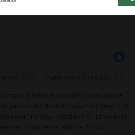
ag 2026 - 19:51
Aggiornamento 10 mag 2026 - 10:19
inzona il treno storico dell'Associazione
le cascate del Reno il prossimo 7 giugno. Il
zione con TransRail e Rail Event - prevede la
le alle 7:54 (rientro alle ore 21:00).