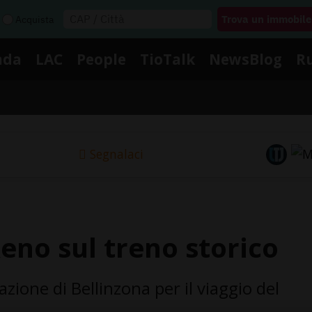
Acquista
nda
LAC
People
TioTalk
NewsBlog
R
Segnalaci
Reno sul treno storico
zione di Bellinzona per il viaggio del