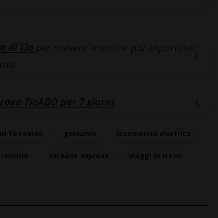
a di Tio
per ricevere le notizie più importanti
osta.
rova TioABO per 7 giorni
.
ti ferroviari
gottardo
locomotiva elettrica
roviario
verbano express
viaggi in treno