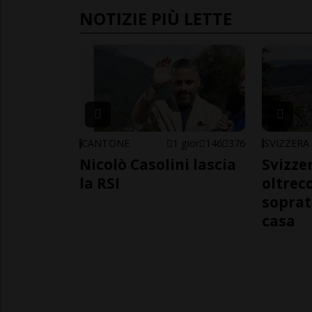
NOTIZIE PIÙ LETTE
CANTONE
1 gior
146
376
SVIZZERA
Nicolò Casolini lascia
Svizzer
la RSI
oltrec
soprat
casa