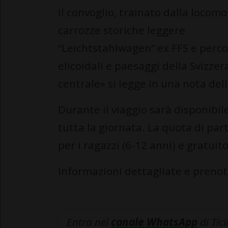
Il convoglio, trainato dalla locom
carrozze storiche leggere
“Leichtstahlwagen” ex FFS e percor
elicoidali e paesaggi della Svizzer
centrale» si legge in una nota del
Durante il viaggio sarà disponibil
tutta la giornata. La quota di part
per i ragazzi (6-12 anni) e gratui
Informazioni dettagliate e prenot
Entra nel
canale WhatsApp
di Tic