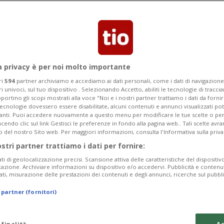
a privacy è per noi molto importante
ri
594
partner archiviamo e accediamo ai dati personali, come i dati di navigazione 
ri univoci, sul tuo dispositivo . Selezionando Accetto, abiliti le tecnologie di tracc
portino gli scopi mostrati alla voce "Noi e i nostri partner trattiamo i dati da fornir
tecnologie dovessero essere disabilitate, alcuni contenuti e annunci visualizzati 
vanti. Puoi accedere nuovamente a questo menu per modificare le tue scelte o per
endo clic sul link Gestisci le preferenze in fondo alla pagina web.. Tali scelte avr
o del nostro Sito web. Per maggiori informazioni, consulta l'Informativa sulla priva
ostri partner trattiamo i dati per fornire:
ati di geolocalizzazione precisi. Scansione attiva delle caratteristiche del dispositivo 
icazione. Archiviare informazioni su dispositivo e/o accedervi. Pubblicità e contenu
ati, misurazione delle prestazioni dei contenuti e degli annunci, ricerche sul pubbl
 partner (fornitori)
 finalità
Ac