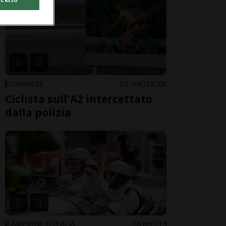
LUGANESE
5 ore
23
68
Ciclista sull'A2 intercettato
dalla polizia
CAMPIONE D'ITALIA
6 ore
15