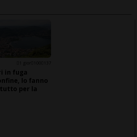
1 gior
100
137
i in fuga
onfine, lo fanno
tutto per la