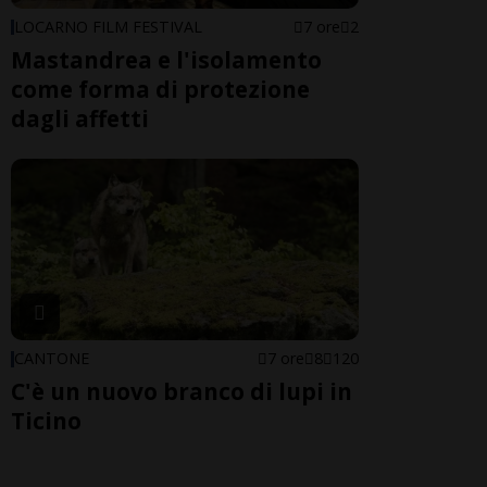
LOCARNO FILM FESTIVAL
7 ore
2
Mastandrea e l'isolamento
come forma di protezione
dagli affetti
CANTONE
7 ore
8
120
C'è un nuovo branco di lupi in
Ticino