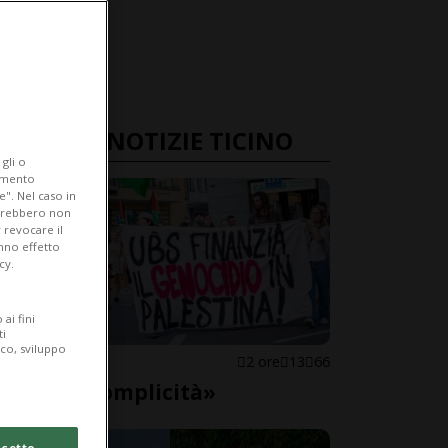
ULTIME NOTIZIE TICINO
gli o
iamento
e". Nel caso in
potrebbero non
 revocare il
anno effetto
cy.
ai fini
ti
ico, sviluppo
LOCARNO
2 ore
13
66
«Basta complicità»
cetto