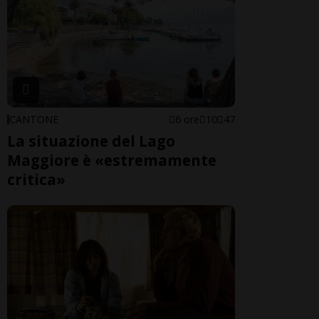
CANTONE
6 ore
10
47
La situazione del Lago
Maggiore è «estremamente
critica»