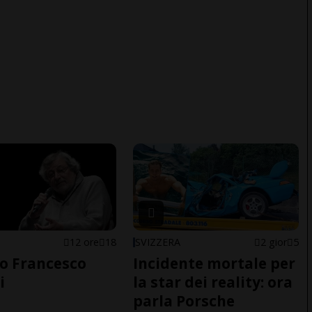
12 ore
18
SVIZZERA
2 gior
5
o Francesco
Incidente mortale per
i
la star dei reality: ora
parla Porsche