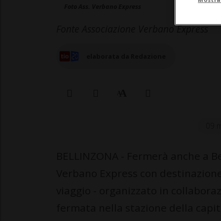
Foto Ass. Verbano Express
Fonte Associazione Verbano Express
elaborata da Redazione
09 m
BELLINZONA - Fermerà anche a Bell
Verbano Express con destinazione 
viaggio - organizzato in collabora
fermata nella stazione della capita