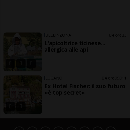
BELLINZONA
4 ore
3
L'apicoltrice ticinese...
allergica alle api
LUGANO
4 ore
9
11
Ex Hotel Fischer: il suo futuro
«è top secret»