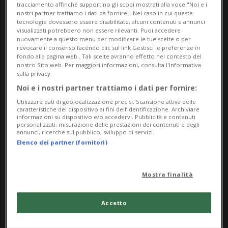
alla divulgazione scientifica e al dialogo tra
tracciamento affinché supportino gli scopi mostrati alla voce "Noi e i
nostri partner trattiamo i dati da fornire". Nel caso in cui queste
ricerca e società.
tecnologie dovessero essere disabilitate, alcuni contenuti e annunci
visualizzati potrebbero non essere rilevanti. Puoi accedere
nuovamente a questo menu per modificare le tue scelte o per
Protagonista sarà il professor Silvio
revocare il consenso facendo clic sul link Gestisci le preferenze in
fondo alla pagina web.. Tali scelte avranno effetto nel contesto del
Garattini, oncologo, farmacologo e
nostro Sito web. Per maggiori informazioni, consulta l'Informativa
sulla privacy.
ricercatore di fama internazionale, nonché
Noi e i nostri partner trattiamo i dati per fornire:
presidente e fondatore dell’Istituto di
Utilizzare dati di geolocalizzazione precisi. Scansione attiva delle
caratteristiche del dispositivo ai fini dell’identificazione. Archiviare
ricerche farmacologiche “Mario Negri” di
informazioni su dispositivo e/o accedervi. Pubblicità e contenuti
personalizzati, misurazione delle prestazioni dei contenuti e degli
annunci, ricerche sul pubblico, sviluppo di servizi.
Milano. Figura di riferimento della ricerca
Elenco dei partner (fornitori)
biomedica europea, Garattini terrà una
conferenza dal titolo “Prevenzione è
Mostra finalità
rivoluzione”. L’incontro si terrà martedì 12
Accetto
maggio 2026 alle ore 17.00 nella Sala
Arsenale del Castelgrande di Bellinzona.