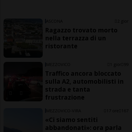
ASCONA
2 gior
Ragazzo trovato morto
nella terrazza di un
ristorante
MEZZOVICO
1 gior
99
Traffico ancora bloccato
sulla A2, automobilisti in
strada e tanta
frustrazione
MEZZOVICO-VIRA
17 ore
167
«Ci siamo sentiti
abbandonati»: ora parla