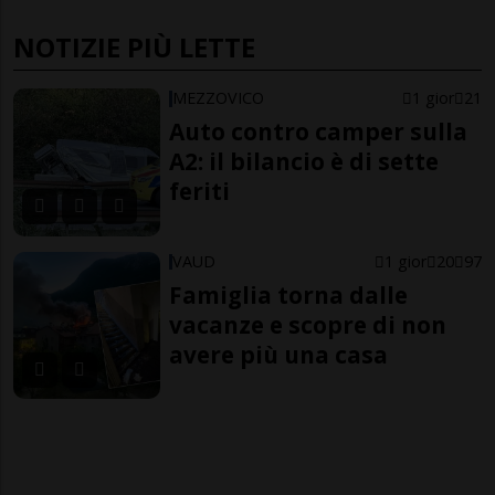
NOTIZIE PIÙ LETTE
MEZZOVICO
1 gior
21
Auto contro camper sulla
A2: il bilancio è di sette
feriti
VAUD
1 gior
20
97
Famiglia torna dalle
vacanze e scopre di non
avere più una casa