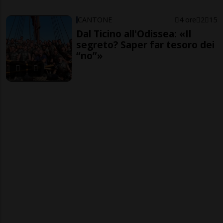
CANTONE
4 ore
2
15
Dal Ticino all'Odissea: «Il
segreto? Saper far tesoro dei
“no”»