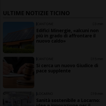
ULTIME NOTIZIE TICINO
CANTONE
3 min
Edifici Minergie, «alcuni non
più in grado di affrontare il
nuovo caldo»
CANTONE
15 min
Si cerca un nuovo Giudice di
pace supplente
LOCARNO
19 min
Sanità sostenibile a Locarno:
idee e innovazione per il