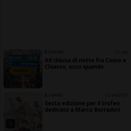
CONFINE
1 ora
A9 chiusa di notte fra Como e
Chiasso, ecco quando
LUGANO
2 ore
1
7
Sesta edizione per il trofeo
dedicato a Marco Borradori