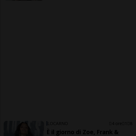
LOCARNO
4 ore
1
8
È il giorno di Zoe, Frank &