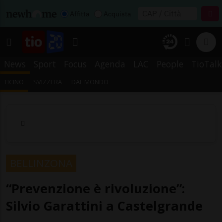
Affitta
Acquista
News
Sport
Focus
Agenda
LAC
People
TioTalk
TICINO
SVIZZERA
DAL MONDO
BELLINZONA
“Prevenzione è rivoluzione”:
Silvio Garattini a Castelgrande