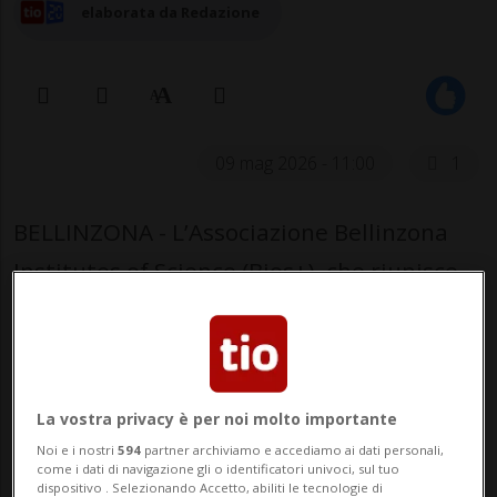
elaborata da Redazione
09 mag 2026 - 11:00
1
BELLINZONA - L’Associazione Bellinzona
Institutes of Science (Bios+), che riunisce
l’Istituto Oncologico di Ricerca (IOR) e
l’Istituto di Ricerca in Biomedicina (IRB),
entrambi affiliati all’USI, ha annunciato la
La vostra privacy è per noi molto importante
settima edizione della Castelgrande
Noi e i nostri
594
partner archiviamo e accediamo ai dati personali,
Lecture, appuntamento annuale dedicato
come i dati di navigazione gli o identificatori univoci, sul tuo
dispositivo . Selezionando Accetto, abiliti le tecnologie di