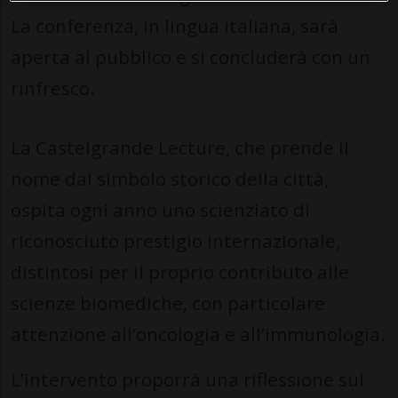
La conferenza, in lingua italiana, sarà
aperta al pubblico e si concluderà con un
rinfresco.
La Castelgrande Lecture, che prende il
nome dal simbolo storico della città,
ospita ogni anno uno scienziato di
riconosciuto prestigio internazionale,
distintosi per il proprio contributo alle
scienze biomediche, con particolare
attenzione all’oncologia e all’immunologia.
L’intervento proporrà una riflessione sul