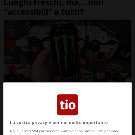
Luoghi freschi, ma... non
"accessibili" a tutti?
REGNO UNITO
3 sett
2
12
Niente energy drink se hai
meno di 16 anni, la svolta
inglese
La vostra privacy è per noi molto importante
Noi e i nostri
594
partner archiviamo e accediamo ai dati personali,