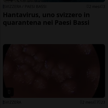
SVIZZERA / PAESI BASSI
2 mesi
3
Hantavirus, uno svizzero in
quarantena nei Paesi Bassi
SVIZZERA
2 mesi
7
23