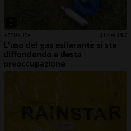
ATTUALITÀ
4 mesi
4
8
L'uso del gas esilarante si sta
diffondendo e desta
preoccupazione