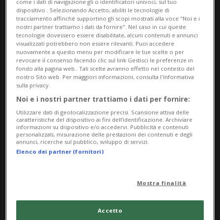
come i dati di navigazione gli o identificatori univoci, sul tuo
dispositivo . Selezionando Accetto, abiliti le tecnologie di
tracciamento affinché supportino gli scopi mostrati alla voce "Noi e i
nostri partner trattiamo i dati da fornire". Nel caso in cui queste
tecnologie dovessero essere disabilitate, alcuni contenuti e annunci
visualizzati potrebbero non essere rilevanti. Puoi accedere
nuovamente a questo menu per modificare le tue scelte o per
revocare il consenso facendo clic sul link Gestisci le preferenze in
fondo alla pagina web.. Tali scelte avranno effetto nel contesto del
nostro Sito web. Per maggiori informazioni, consulta l'Informativa
sulla privacy.
Noi e i nostri partner trattiamo i dati per fornire:
Utilizzare dati di geolocalizzazione precisi. Scansione attiva delle
caratteristiche del dispositivo ai fini dell’identificazione. Archiviare
informazioni su dispositivo e/o accedervi. Pubblicità e contenuti
personalizzati, misurazione delle prestazioni dei contenuti e degli
CANTONE
3 sett
1
32
annunci, ricerche sul pubblico, sviluppo di servizi.
Elenco dei partner (fornitori)
«Canicola: ora una base legale
a tutela della salute pubblica»
Mostra finalità
Accetto