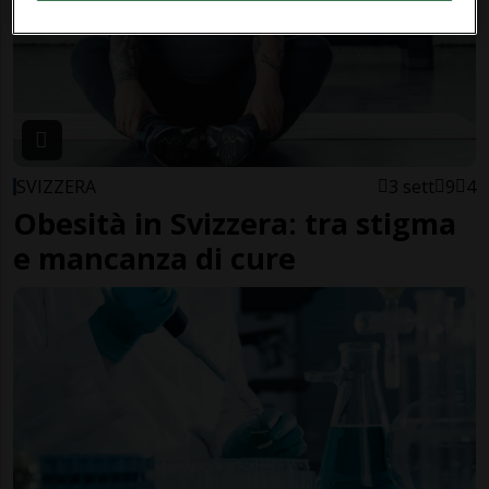
SVIZZERA
3 sett
9
4
Obesità in Svizzera: tra stigma
e mancanza di cure