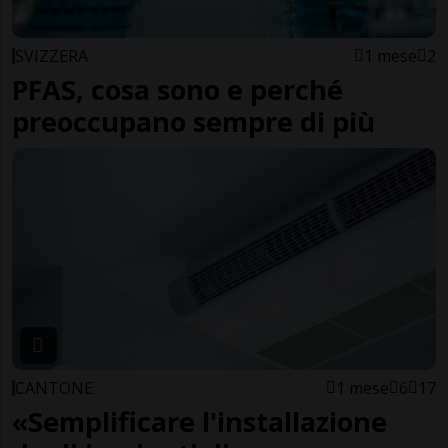
SVIZZERA
1 mese
2
PFAS, cosa sono e perché
preoccupano sempre di più
CANTONE
1 mese
6
17
«Semplificare l'installazione