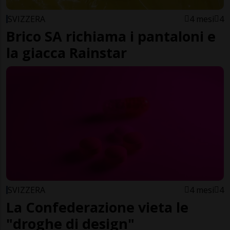
SVIZZERA
4 mesi
4
Brico SA richiama i pantaloni e
la giacca Rainstar
SVIZZERA
4 mesi
4
La Confederazione vieta le
"droghe di design"