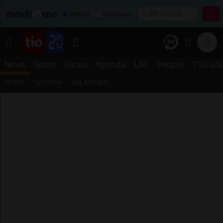
Affitta
Acquista
News
Sport
Focus
Agenda
LAC
People
TioTalk
TICINO
SVIZZERA
DAL MONDO