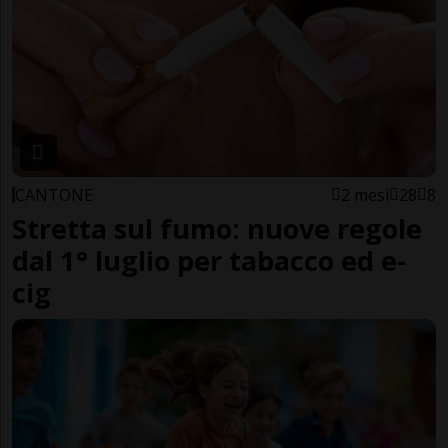
CANTONE
2 mesi
28
8
Stretta sul fumo: nuove regole
dal 1° luglio per tabacco ed e-
cig