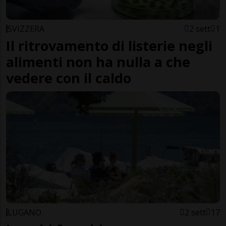
SVIZZERA
2 sett
1
Il ritrovamento di listerie negli
alimenti non ha nulla a che
vedere con il caldo
LUGANO
2 sett
17