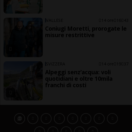
VALLESE
14 ore
16
43
Coniugi Moretti, prorogate le
misure restrittive
SVIZZERA
14 ore
19
37
Alpeggi senz’acqua: voli
quotidiani e oltre 10mila
franchi di costi