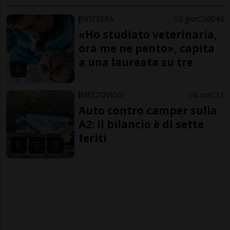
SVIZZERA
2 gior
20
43
«Ho studiato veterinaria,
ora me ne pento», capita
a una laureata su tre
MEZZOVICO
6 ore
12
Auto contro camper sulla
A2: il bilancio è di sette
feriti