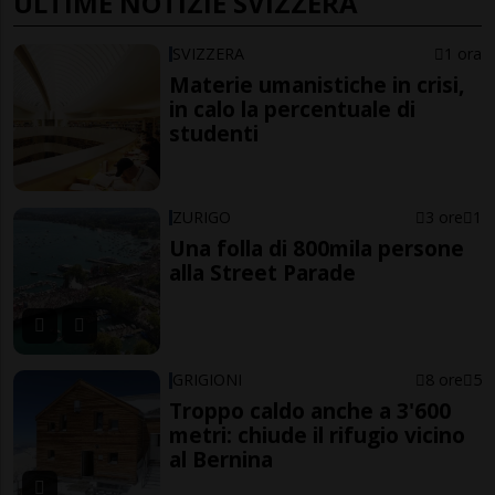
ULTIME NOTIZIE SVIZZERA
SVIZZERA
1 ora
Materie umanistiche in crisi,
in calo la percentuale di
studenti
ZURIGO
3 ore
1
Una folla di 800mila persone
alla Street Parade
GRIGIONI
8 ore
5
Troppo caldo anche a 3'600
metri: chiude il rifugio vicino
al Bernina