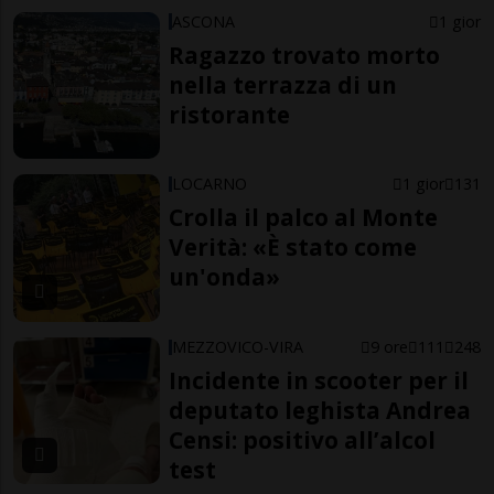
ASCONA
1 gior
Ragazzo trovato morto
nella terrazza di un
ristorante
LOCARNO
1 gior
131
Crolla il palco al Monte
Verità: «È stato come
un'onda»
MEZZOVICO-VIRA
9 ore
111
248
Incidente in scooter per il
deputato leghista Andrea
Censi: positivo all’alcol
test