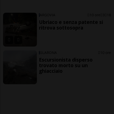
ARGOVIA
10 ore
3
18
Ubriaco e senza patente si
ritrova sottosopra
GLARONA
10 ore
Escursionista disperso
trovato morto su un
ghiacciaio