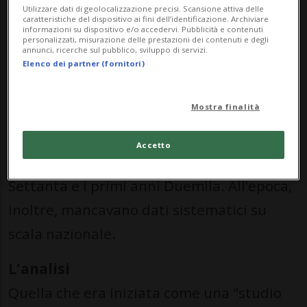
Utilizzare dati di geolocalizzazione precisi. Scansione attiva delle
Il monitoraggio è nato nell’anno scolastico
caratteristiche del dispositivo ai fini dell’identificazione. Archiviare
informazioni su dispositivo e/o accedervi. Pubblicità e contenuti
2005/06, in un contesto segnato da forte
personalizzati, misurazione delle prestazioni dei contenuti e degli
annunci, ricerche sul pubblico, sviluppo di servizi.
preoccupazione. Già nel 1997
Elenco dei partner (fornitori)
l’Organizzazione mondiale della sanità
Mostra finalità
parlava di una «epidemia di obesità»,
mentre a Basilea Città si registrava un
Accetto
raddoppio dei casi tra la fine degli anni
Settanta e i primi anni Duemila. All’epoca,
inoltre, mancavano dati sistematici su
scala nazionale.
L'analisi
Quella che era iniziata come una "studio