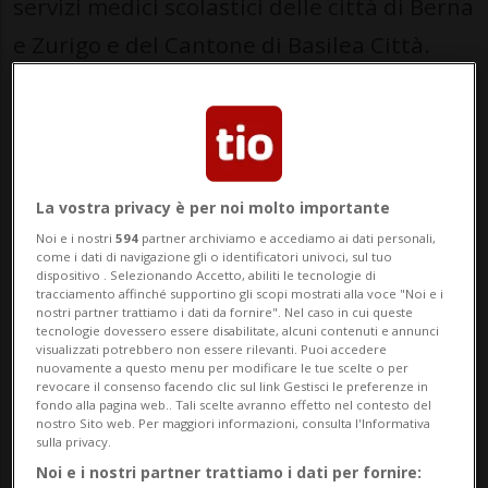
servizi medici scolastici delle città di Berna
e Zurigo e del Cantone di Basilea Città.
Cosa raccontano i dati
I dati mostrano che la quota di alunni in
sovrappeso od obesi è in calo: dal circa
La vostra privacy è per noi molto importante
20% registrato nel 2005 all’attuale 15,5%,
Noi e i nostri
594
partner archiviamo e accediamo ai dati personali,
il valore più basso dall’inizio delle
come i dati di navigazione gli o identificatori univoci, sul tuo
dispositivo . Selezionando Accetto, abiliti le tecnologie di
rilevazioni. Nonostante il miglioramento, il
tracciamento affinché supportino gli scopi mostrati alla voce "Noi e i
nostri partner trattiamo i dati da fornire". Nel caso in cui queste
fenomeno continua a interessare una
tecnologie dovessero essere disabilitate, alcuni contenuti e annunci
visualizzati potrebbero non essere rilevanti. Puoi accedere
fascia significativa della popolazione
nuovamente a questo menu per modificare le tue scelte o per
revocare il consenso facendo clic sul link Gestisci le preferenze in
scolastica: un bambino su sei è ancora
fondo alla pagina web.. Tali scelte avranno effetto nel contesto del
nostro Sito web. Per maggiori informazioni, consulta l'Informativa
coinvolto.
sulla privacy.
Noi e i nostri partner trattiamo i dati per fornire: