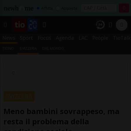
Affitta
Acquista
News
Sport
Focus
Agenda
LAC
People
TioTalk
TICINO
SVIZZERA
DAL MONDO
SVIZZERA
Meno bambini sovrappeso, ma
resta il problema della