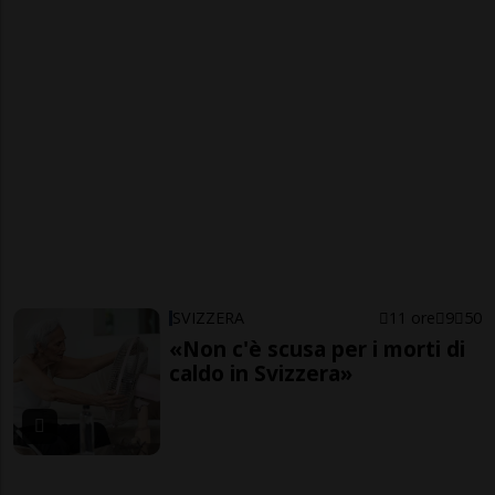
SVIZZERA
11 ore
9
50
«Non c'è scusa per i morti di
caldo in Svizzera»