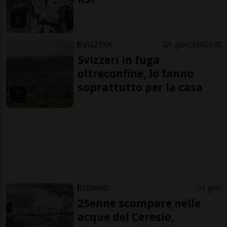
SVIZZERA
1 gior
100
142
Svizzeri in fuga
oltreconfine, lo fanno
soprattutto per la casa
LUGANO
1 gior
25enne scompare nelle
acque del Ceresio,