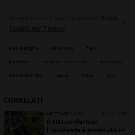
Naviga su tio.ch senza pubblicità
Prova
TioABO per 7 giorni
.
alpe duragno
elicottero
figli
inchiesta
incidente elicottero
mezzovico
mezzovico-vira
padre
ticino
volo
CORRELATI
MEZZOVICO-VIRA
2 mesi
6
12
Il SISI conferma:
l'incidente è avvenuto in