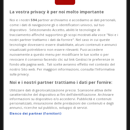
Secondo informazioni raccolte da Tio.ch,
La vostra privacy è per noi molto importante
infatti, sul velivolo si trovavano il
Noi e i nostri
594
partner archiviamo e accediamo ai dati personali,
proprietario di un’azienda agricola di
come i dati di navigazione gli o identificatori univoci, sul tuo
dispositivo . Selezionando Accetto, abiliti le tecnologie di
Acquarossa e due dei suoi figli, entrambi
tracciamento affinché supportino gli scopi mostrati alla voce "Noi e i
nostri partner trattiamo i dati da fornire". Nel caso in cui queste
minorenni. Con loro, oltre al pilota, c’era
tecnologie dovessero essere disabilitate, alcuni contenuti e annunci
visualizzati potrebbero non essere rilevanti. Puoi accedere
nuovamente a questo menu per modificare le tue scelte o per
poi un rappresentante del patriziato di
revocare il consenso facendo clic sul link Gestisci le preferenze in
fondo alla pagina web.. Tali scelte avranno effetto nel contesto del
Mezzovico-Vira e un altro imprenditore
nostro Sito web. Per maggiori informazioni, consulta l'Informativa
sulla privacy.
attivo nel mondo dell’agricoltura.
Noi e i nostri partner trattiamo i dati per fornire:
Utilizzare dati di geolocalizzazione precisi. Scansione attiva delle
Il volo, infatti, aveva uno scopo preciso e
caratteristiche del dispositivo ai fini dell’identificazione. Archiviare
informazioni su dispositivo e/o accedervi. Pubblicità e contenuti
personalizzati, misurazione delle prestazioni dei contenuti e degli
riguardava la cessione dell’agriturismo
annunci, ricerche sul pubblico, sviluppo di servizi.
Elenco dei partner (fornitori)
sull’Alpe Duragno, in zona Tamaro. Il
bleniese, nello specifico, necessitava