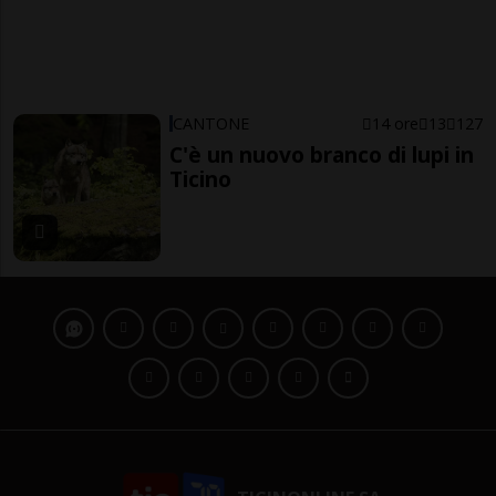
CANTONE
14 ore
13
127
C'è un nuovo branco di lupi in
Ticino