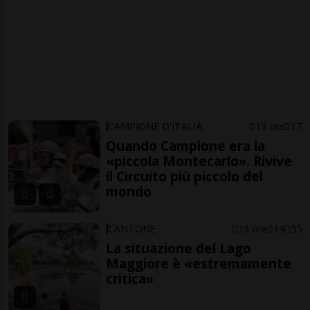
CAMPIONE D'ITALIA
13 ore
17
Quando Campione era la
«piccola Montecarlo». Rivive
il Circuito più piccolo del
mondo
CANTONE
13 ore
14
55
La situazione del Lago
Maggiore è «estremamente
critica»