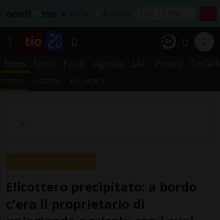
Affitta
Acquista
News
Sport
Focus
Agenda
LAC
People
TioTalk
TICINO
SVIZZERA
DAL MONDO
MEZZOVICO-VIRA
Elicottero precipitato: a bordo
c'era il proprietario di