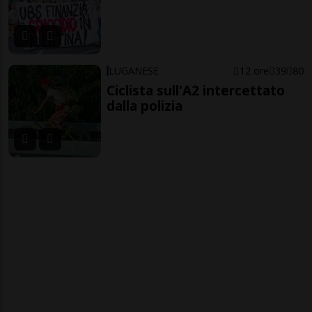
LUGANESE
12 ore
39
80
Ciclista sull'A2 intercettato
dalla polizia