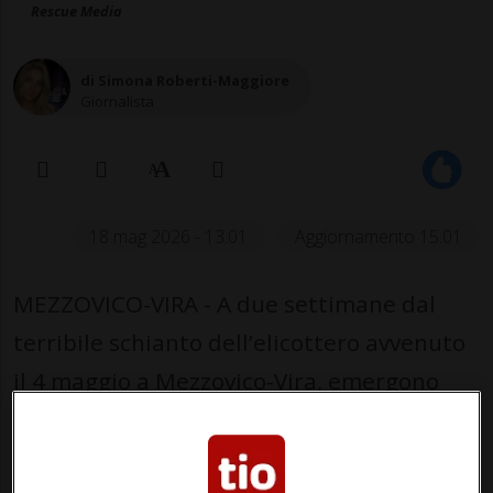
Rescue Media
di Simona Roberti-Maggiore
Giornalista
18 mag 2026 - 13:01
Aggiornamento 15:01
MEZZOVICO-VIRA - A due settimane dal
terribile schianto dell’elicottero avvenuto
il 4 maggio a Mezzovico-Vira, emergono
nuovi dettagli sull
’incidente che ha visto
coinvolte sei persone.