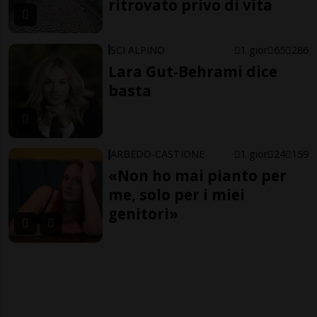
ritrovato privo di vita
SCI ALPINO
1 gior
65
286
Lara Gut-Behrami dice
basta
ARBEDO-CASTIONE
1 gior
24
159
«Non ho mai pianto per
me, solo per i miei
genitori»