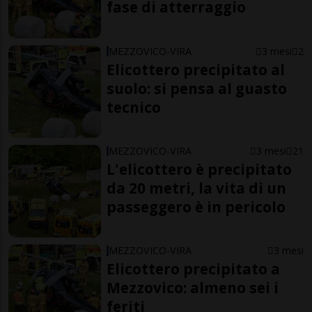
fase di atterraggio
MEZZOVICO-VIRA
3 mesi
2
Elicottero precipitato al
suolo: si pensa al guasto
tecnico
MEZZOVICO-VIRA
3 mesi
21
L'elicottero è precipitato
da 20 metri, la vita di un
passeggero è in pericolo
MEZZOVICO-VIRA
3 mesi
Elicottero precipitato a
Mezzovico: almeno sei i
feriti