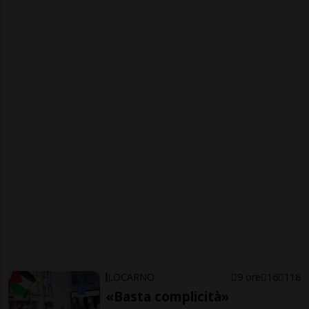
LOCARNO
9 ore
16
118
«Basta complicità»