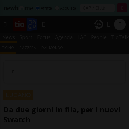
Affitta
Acquista
News
Sport
Focus
Agenda
LAC
People
TioTalk
TICINO
SVIZZERA
DAL MONDO
LUGANO
Da due giorni in fila, per i nuovi
Swatch