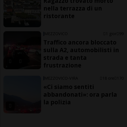
Ragazzo trovato morto
nella terrazza di un
ristorante
MEZZOVICO
1 gior
99
Traffico ancora bloccato
sulla A2, automobilisti in
strada e tanta
frustrazione
MEZZOVICO-VIRA
18 ore
170
«Ci siamo sentiti
abbandonati»: ora parla
la polizia