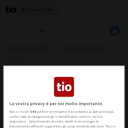
di Cronaca Ticino
16 mag 2026 - 08:41
Aggiornamento 14:16
74
La vostra privacy è per noi molto importante
Noi e i nostri
594
partner archiviamo e accediamo ai dati personali,
LUGANO - È una lunga coda di
come i dati di navigazione gli o identificatori univoci, sul tuo
dispositivo . Selezionando Accetto, abiliti le tecnologie di
appassionati, reseller e curiosi quella che
tracciamento affinché supportino gli scopi mostrati alla voce "Noi e i