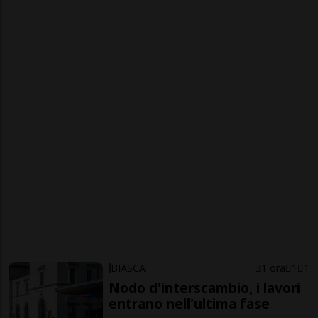
BIASCA
1 ora
1
1
Nodo d'interscambio, i lavori
entrano nell'ultima fase