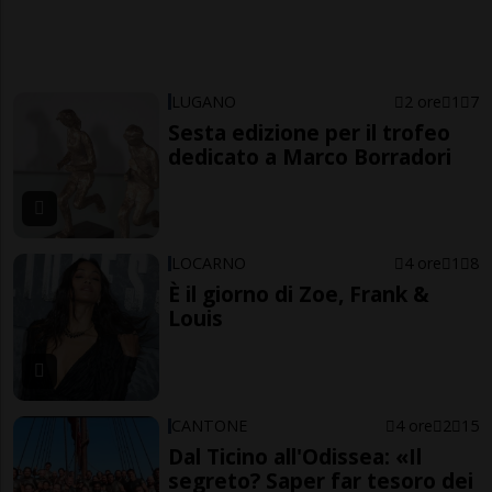
LUGANO
2 ore
1
7
Sesta edizione per il trofeo
dedicato a Marco Borradori
LOCARNO
4 ore
1
8
È il giorno di Zoe, Frank &
Louis
CANTONE
4 ore
2
15
Dal Ticino all'Odissea: «Il
segreto? Saper far tesoro dei