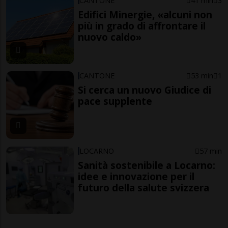
CANTONE
41 min
3
Edifici Minergie, «alcuni non
più in grado di affrontare il
nuovo caldo»
CANTONE
53 min
1
Si cerca un nuovo Giudice di
pace supplente
LOCARNO
57 min
Sanità sostenibile a Locarno:
idee e innovazione per il
futuro della salute svizzera