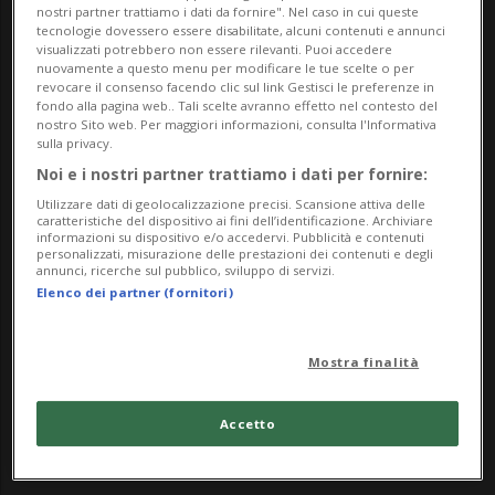
nostri partner trattiamo i dati da fornire". Nel caso in cui queste
ha iniziato a formarsi già da giovedì. Siamo
tecnologie dovessero essere disabilitate, alcuni contenuti e annunci
visualizzati potrebbero non essere rilevanti. Puoi accedere
a Lugano, davanti allo store Swatch, uno
nuovamente a questo menu per modificare le tue scelte o per
revocare il consenso facendo clic sul link Gestisci le preferenze in
dei negozi selezionati per il lancio - fissato
fondo alla pagina web.. Tali scelte avranno effetto nel contesto del
nostro Sito web. Per maggiori informazioni, consulta l'Informativa
sulla privacy.
appunto per oggi - della nuova collezione
Noi e i nostri partner trattiamo i dati per fornire:
chiamata "Royal Pop".
Utilizzare dati di geolocalizzazione precisi. Scansione attiva delle
caratteristiche del dispositivo ai fini dell’identificazione. Archiviare
informazioni su dispositivo e/o accedervi. Pubblicità e contenuti
personalizzati, misurazione delle prestazioni dei contenuti e degli
Si tratta di otto modelli di orologi da tasca
annunci, ricerche sul pubblico, sviluppo di servizi.
Elenco dei partner (fornitori)
e colorati, frutto della collaborazione tra
Swatch e Audemars Piguet. Dunque, gli
Mostra finalità
appassionati non si sono fatti spaventare
e hanno sfidato un clima, specie quello
Accetto
della notte, non certamente primaverile.