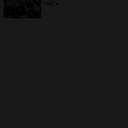
“no”»