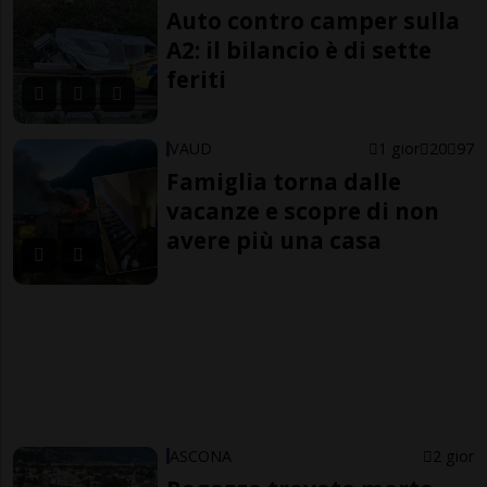
Auto contro camper sulla
A2: il bilancio è di sette
feriti
VAUD
1 gior
20
97
Famiglia torna dalle
vacanze e scopre di non
avere più una casa
ASCONA
2 gior