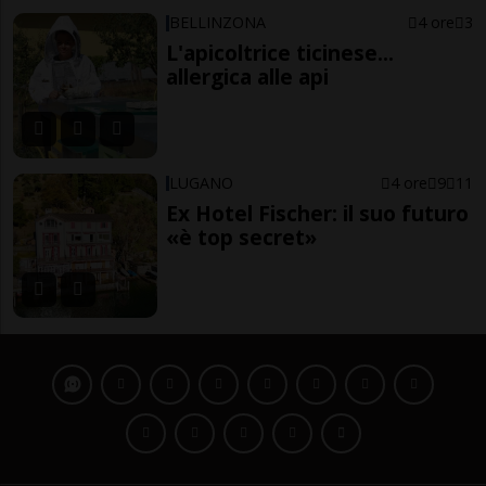
BELLINZONA
4 ore
3
L'apicoltrice ticinese...
allergica alle api
LUGANO
4 ore
9
11
Ex Hotel Fischer: il suo futuro
«è top secret»