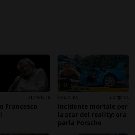
17 ore
18
SVIZZERA
2 gior
5
o Francesco
Incidente mortale per
i
la star dei reality: ora
parla Porsche