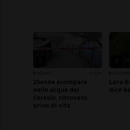
LUGANO
1 gior
SCI ALPI
25enne scompare
Lara G
nelle acque del
dice b
Ceresio, ritrovato
privo di vita