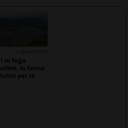
1 gior
100
141
i in fuga
onfine, lo fanno
tutto per la