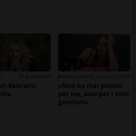
NO
1 gior
65
286
ARBEDO-CASTIONE
22 ore
24
159
ut-Behrami
«Non ho mai pianto
asta
per me, solo per i miei
genitori»