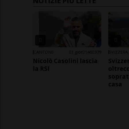
NOTIZIE PIÙ LETTE
CANTONE
1 gior
146
379
SVIZZERA
Nicolò Casolini lascia
Svizzer
la RSI
oltrec
soprat
casa