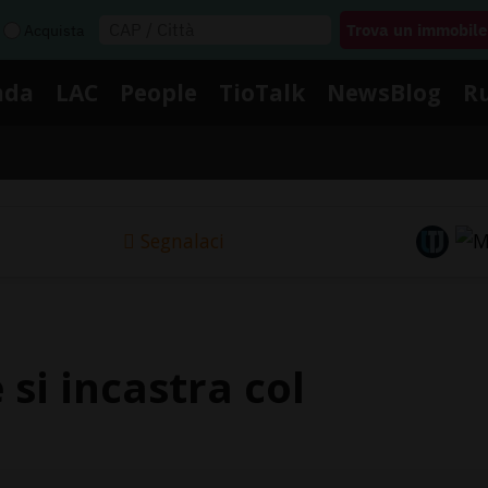
Acquista
nda
LAC
People
TioTalk
NewsBlog
R
Segnalaci
 si incastra col