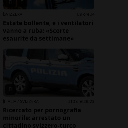
SVIZZERA
9 ore
4
Estate bollente, e i ventilatori
vanno a ruba: «Scorte
esaurite da settimane»
ITALIA / SVIZZERA
10 ore
3
23
Ricercato per pornografia
minorile: arrestato un
cittadino svizzero-turco