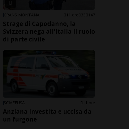
CRANS MONTANA
11 ore
33
147
Strage di Capodanno, la
Svizzera nega all’Italia il ruolo
di parte civile
SCIAFFUSA
11 ore
Anziana investita e uccisa da
un furgone