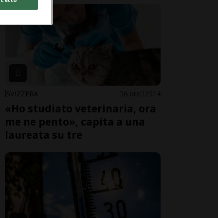
SVIZZERA
6 ore
2
14
«Ho studiato veterinaria, ora
me ne pento», capita a una
laureata su tre