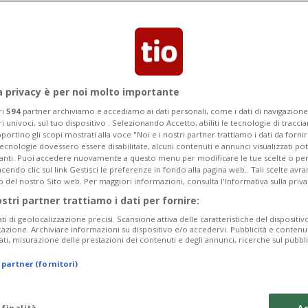
 Balmberg: strada chiusa per ore
a privacy è per noi molto importante
ri
594
partner archiviamo e accediamo ai dati personali, come i dati di navigazione 
ri univoci, sul tuo dispositivo . Selezionando Accetto, abiliti le tecnologie di tracc
portino gli scopi mostrati alla voce "Noi e i nostri partner trattiamo i dati da fornir
tecnologie dovessero essere disabilitate, alcuni contenuti e annunci visualizzati 
vanti. Puoi accedere nuovamente a questo menu per modificare le tue scelte o per
endo clic sul link Gestisci le preferenze in fondo alla pagina web.. Tali scelte avr
o del nostro Sito web. Per maggiori informazioni, consulta l'Informativa sulla priva
ostri partner trattiamo i dati per fornire:
ati di geolocalizzazione precisi. Scansione attiva delle caratteristiche del dispositivo 
icazione. Archiviare informazioni su dispositivo e/o accedervi. Pubblicità e contenu
ati, misurazione delle prestazioni dei contenuti e degli annunci, ricerche sul pubbl
 partner (fornitori)
 finalità
Ac