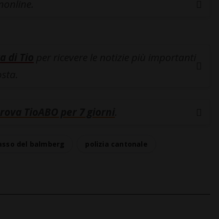
inonline.
a di Tio
per ricevere le notizie più importanti
osta.
rova TioABO per 7 giorni
.
asso del balmberg
polizia cantonale