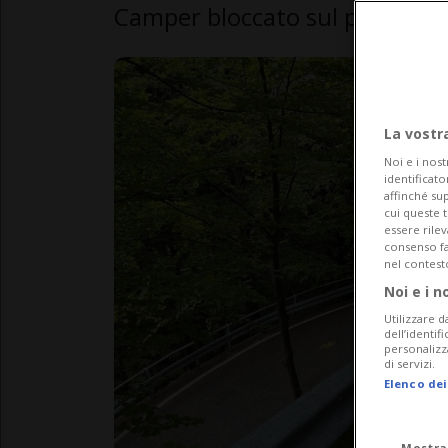
Camper bloccato sul passo del
La vostr
Noi e i nost
identificato
affinché sup
cui queste 
essere rile
consenso fac
nel contest
Noi e i n
Utilizzare d
dell’identif
personalizz
di servizi.
Elenco dei
Mostra