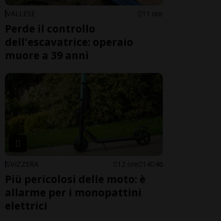
VALLESE
11 ore
Perde il controllo
dell'escavatrice: operaio
muore a 39 anni
SVIZZERA
12 ore
14
46
Più pericolosi delle moto: è
allarme per i monopattini
elettrici