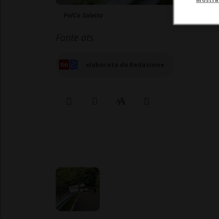
PolCa Soletta
Fonte ats
elaborata da Redazione