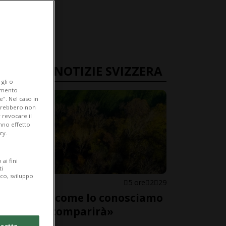
ULTIME NOTIZIE SVIZZERA
gli o
iamento
e". Nel caso in
potrebbero non
 revocare il
anno effetto
cy.
ai fini
ti
ico, sviluppo
SVIZZERA
5 ore
2
29
«Il bosco come lo conosciamo
adesso scomparirà»
cetto