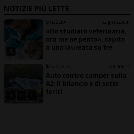
NOTIZIE PIÙ LETTE
SVIZZERA
2 gior
23
47
«Ho studiato veterinaria,
ora me ne pento», capita
a una laureata su tre
MEZZOVICO
18 ore
14
Auto contro camper sulla
A2: il bilancio è di sette
feriti