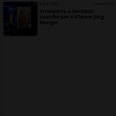
CANTONE
4 ore
1
5
Scomparso a Verdasio:
ricerche per il 67enne Jürg
Morger