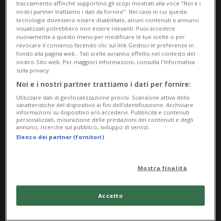
appostati nella settimana dal 18 al 24
tracciamento affinché supportino gli scopi mostrati alla voce "Noi e i
nostri partner trattiamo i dati da fornire". Nel caso in cui queste
maggio.
tecnologie dovessero essere disabilitate, alcuni contenuti e annunci
visualizzati potrebbero non essere rilevanti. Puoi accedere
nuovamente a questo menu per modificare le tue scelte o per
Controlli della velocità mobili
revocare il consenso facendo clic sul link Gestisci le preferenze in
fondo alla pagina web.. Tali scelte avranno effetto nel contesto del
nostro Sito web. Per maggiori informazioni, consulta l'Informativa
sulla privacy.
Distretto di Blenio
Noi e i nostri partner trattiamo i dati per fornire:
Polizia cantonale:
Malvaglia. Camperio
Utilizzare dati di geolocalizzazione precisi. Scansione attiva delle
caratteristiche del dispositivo ai fini dell’identificazione. Archiviare
informazioni su dispositivo e/o accedervi. Pubblicità e contenuti
Polizie comunali:
Motto, Campo Blenio
personalizzati, misurazione delle prestazioni dei contenuti e degli
annunci, ricerche sul pubblico, sviluppo di servizi.
Elenco dei partner (fornitori)
Distretto di Leventina
Polizie comunali:
Pollegio
Mostra finalità
Distretto di Bellinzona
Accetto
Polizie comunali:
Castione, Giubiasco,
Sementina, Claro, Gnosca, Bellinzona