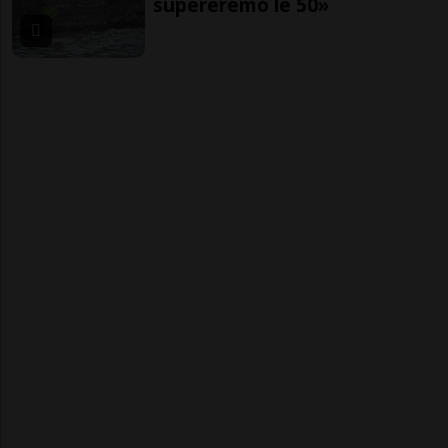
supereremo le 50»