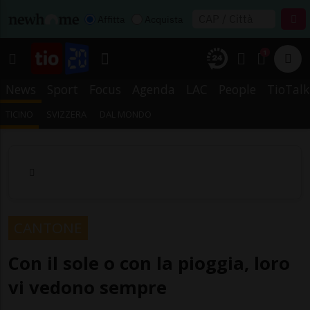
Affitta
Acquista
1
News
Sport
Focus
Agenda
LAC
People
TioTalk
TICINO
SVIZZERA
DAL MONDO
CANTONE
Con il sole o con la pioggia, loro
vi vedono sempre