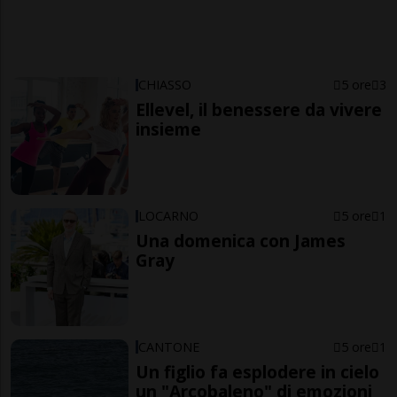
CHIASSO
5 ore
3
Ellevel, il benessere da vivere
insieme
LOCARNO
5 ore
1
Una domenica con James
Gray
CANTONE
5 ore
1
Un figlio fa esplodere in cielo
un "Arcobaleno" di emozioni