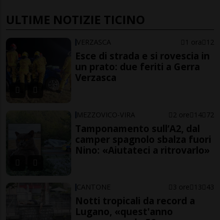
ULTIME NOTIZIE TICINO
VERZASCA
1 ora
12
Esce di strada e si rovescia in
un prato: due feriti a Gerra
Verzasca
MEZZOVICO-VIRA
2 ore
14
72
Tamponamento sull’A2, dal
camper spagnolo sbalza fuori
Nino: «Aiutateci a ritrovarlo»
CANTONE
3 ore
13
43
Notti tropicali da record a
Lugano, «quest'anno