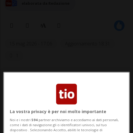
elaborata da Redazione
15 mag 2026 - 17:06
Aggiornamento 18:31
1
BELLINZONA - Non ci sono mezze stagioni
quando si parla di controlli della velocità.
E infatti, puntuale come ogni venerdì
pomeriggio, è arrivata la lista delle località
La vostra privacy è per noi molto importante
che la prossima settimana saranno spiate
Noi e i nostri
594
partner archiviamo e accediamo ai dati personali,
dall'occhio dei radar. Ecco dove saranno
come i dati di navigazione gli o identificatori univoci, sul tuo
dispositivo . Selezionando Accetto, abiliti le tecnologie di