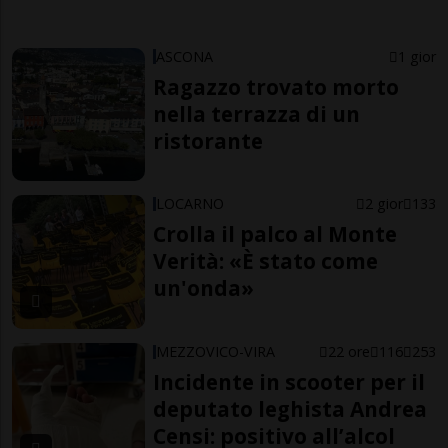
ASCONA
1 gior
Ragazzo trovato morto
nella terrazza di un
ristorante
LOCARNO
2 gior
133
Crolla il palco al Monte
Verità: «È stato come
un'onda»
MEZZOVICO-VIRA
22 ore
116
253
Incidente in scooter per il
deputato leghista Andrea
Censi: positivo all’alcol