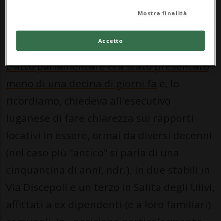
nessuna
mancanza di
Mostra finalità
chiarezza»
Accetto
L'atto parlamentare era stato presentato
meno di una decina di giorni fa
e, lo
ricordiamo, chiedeva all'esecutivo
luganese di fare chiarezza sui rapporti
locativi in essere, ormai da diversi decenni
(nel caso più "antico" si parla di una
cinquantina di anni, ndr.), in due stabili in
Via Discepoli e un terzo in Salita degli Ulivi,
affittati a ex dipendenti (e a loro familiari)