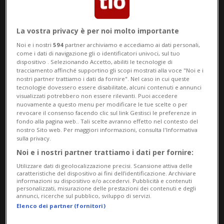
recentemente recapitate via
La vostra privacy è per noi molto importante
interrogazione sul tavolo di Palazzo Civico.
Noi e i nostri
594
partner archiviamo e accediamo ai dati personali,
O meglio, «la soddisfazione è che
come i dati di navigazione gli o identificatori univoci, sul tuo
dispositivo . Selezionando Accetto, abiliti le tecnologie di
finalmente vedo una volta il Municipio che
tracciamento affinché supportino gli scopi mostrati alla voce "Noi e i
nostri partner trattiamo i dati da fornire". Nel caso in cui queste
risponde velocemente. Questa è una
tecnologie dovessero essere disabilitate, alcuni contenuti e annunci
visualizzati potrebbero non essere rilevanti. Puoi accedere
grande soddisfazione. Ma lo fa soltanto
nuovamente a questo menu per modificare le tue scelte o per
revocare il consenso facendo clic sul link Gestisci le preferenze in
per gli argomenti a cui tiene», ci dice Gian
fondo alla pagina web.. Tali scelte avranno effetto nel contesto del
nostro Sito web. Per maggiori informazioni, consulta l'Informativa
Maria Bianchetti, primo firmatario.
sulla privacy.
Noi e i nostri partner trattiamo i dati per fornire:
Utilizzare dati di geolocalizzazione precisi. Scansione attiva delle
caratteristiche del dispositivo ai fini dell’identificazione. Archiviare
LUGANO
informazioni su dispositivo e/o accedervi. Pubblicità e contenuti
personalizzati, misurazione delle prestazioni dei contenuti e degli
Affitti con
annunci, ricerche sul pubblico, sviluppo di servizi.
Elenco dei partner (fornitori)
privilegi? «No. E