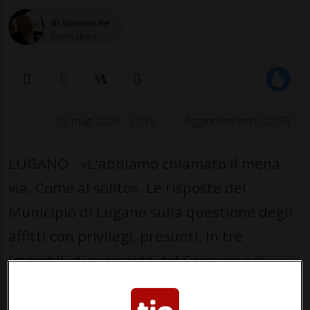
di Simone Re
Giornalista
15 mag 2026 - 17:15
Aggiornamento 20:33
LUGANO - «L'abbiamo chiamato il mena
via. Come al solito». Le risposte del
Municipio di Lugano sulla questione degli
affitti con privilegi, presunti, in tre
immobili di proprietà del Comune nel
quartiere di Castagnola, non hanno
soddisfatto gli autori delle domande,