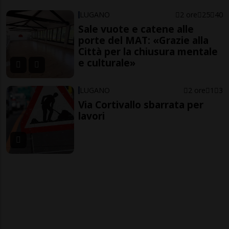
LUGANO
2 ore
25
40
Sale vuote e catene alle
porte del MAT: «Grazie alla
Città per la chiusura mentale
e culturale»
LUGANO
2 ore
1
3
Via Cortivallo sbarrata per
lavori