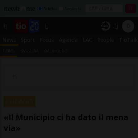
Affitta
Acquista
News
Sport
Focus
Agenda
LAC
People
TioTalk
TICINO
SVIZZERA
DAL MONDO
LUGANO
«Il Municipio ci ha dato il mena
via»