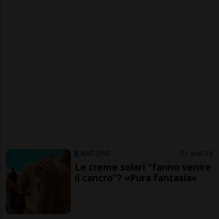
CANTONE
1 ora
18
Le creme solari "fanno venire
il cancro"? «Pura fantasia»