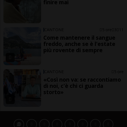
finire mai
CANTONE
5 ore
3
11
Come mantenere il sangue
freddo, anche se è l'estate
più rovente di sempre
CANTONE
5 ore
«Così non va: se raccontiamo
di noi, c'è chi ci guarda
storto»