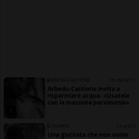
ARBEDO-CASTIONE
5 ore
8
11
Arbedo-Castione invita a
risparmiare acqua: «Usatela
con la massima parsimonia»
LOCARNO
5 ore
5
Una giornata che non vuole