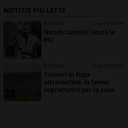
NOTIZIE PIÙ LETTE
CANTONE
1 gior
154
381
Nicolò Casolini lascia la
RSI
SVIZZERA
2 gior
101
142
Svizzeri in fuga
oltreconfine, lo fanno
soprattutto per la casa