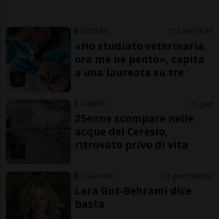
SVIZZERA
13 ore
9
31
«Ho studiato veterinaria,
ora me ne pento», capita
a una laureata su tre
LUGANO
1 gior
25enne scompare nelle
acque del Ceresio,
ritrovato privo di vita
SCI ALPINO
1 gior
66
287
Lara Gut-Behrami dice
basta