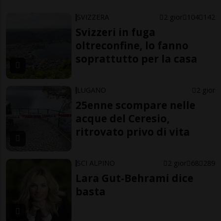
SVIZZERA
2 gior
104
142
Svizzeri in fuga
oltreconfine, lo fanno
soprattutto per la casa
LUGANO
2 gior
25enne scompare nelle
acque del Ceresio,
ritrovato privo di vita
SCI ALPINO
2 gior
68
289
Lara Gut-Behrami dice
basta