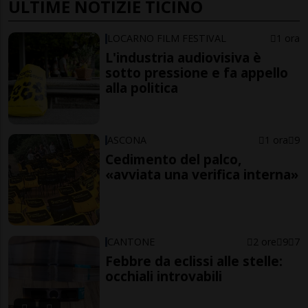
ULTIME NOTIZIE TICINO
LOCARNO FILM FESTIVAL
1 ora
L'industria audiovisiva è
sotto pressione e fa appello
alla politica
ASCONA
1 ora
9
Cedimento del palco,
«avviata una verifica interna»
CANTONE
2 ore
9
7
Febbre da eclissi alle stelle:
occhiali introvabili