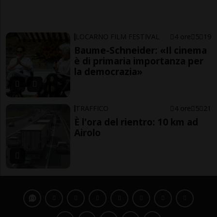
LOCARNO FILM FESTIVAL
4 ore
5
19
Baume-Schneider: «Il cinema
è di primaria importanza per
la democrazia»
TRAFFICO
4 ore
5
21
È l'ora del rientro: 10 km ad
Airolo