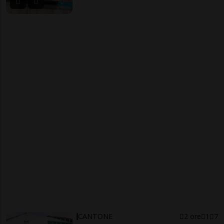
CANTONE
2 ore
1
7