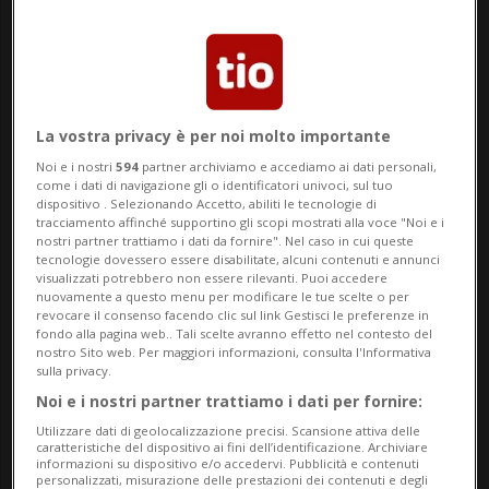
la propria attività, proponendo una
svendita «per liquidare gli ultimi pezzi». Il
negozio, in realtà, non esisteva. E i
La vostra privacy è per noi molto importante
prodotti, come spiegato da una nostra
Noi e i nostri
594
partner archiviamo e accediamo ai dati personali,
lettrice, non erano oro bensì latta. È il
come i dati di navigazione gli o identificatori univoci, sul tuo
dispositivo . Selezionando Accetto, abiliti le tecnologie di
fenomeno del “dropshipping”: vendere
tracciamento affinché supportino gli scopi mostrati alla voce "Noi e i
nostri partner trattiamo i dati da fornire". Nel caso in cui queste
prodotti a prezzi molto superiori al loro
tecnologie dovessero essere disabilitate, alcuni contenuti e annunci
visualizzati potrebbero non essere rilevanti. Puoi accedere
valore reale e pubblicizzare falsi sconti.
nuovamente a questo menu per modificare le tue scelte o per
revocare il consenso facendo clic sul link Gestisci le preferenze in
fondo alla pagina web.. Tali scelte avranno effetto nel contesto del
nostro Sito web. Per maggiori informazioni, consulta l'Informativa
sulla privacy.
LUGANO
Noi e i nostri partner trattiamo i dati per fornire:
Ecco i gioielli del
Utilizzare dati di geolocalizzazione precisi. Scansione attiva delle
caratteristiche del dispositivo ai fini dell’identificazione. Archiviare
negozio fantasma:
informazioni su dispositivo e/o accedervi. Pubblicità e contenuti
«Su Temu costano
personalizzati, misurazione delle prestazioni dei contenuti e degli