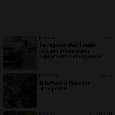
CANTONE
3 ore
Ferragosto che? I radar
restano attentissimi,
soprattutto nel Luganese
VERZASCA
4 ore
Si tuffano e finiscono
all'ospedale
ASCONA
4 ore
7
44