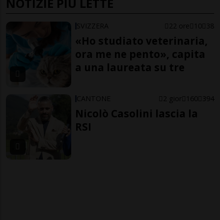
NOTIZIE PIÙ LETTE
SVIZZERA
22 ore
10
38
«Ho studiato veterinaria,
ora me ne pento», capita
a una laureata su tre
CANTONE
2 gior
160
394
Nicolò Casolini lascia la
RSI