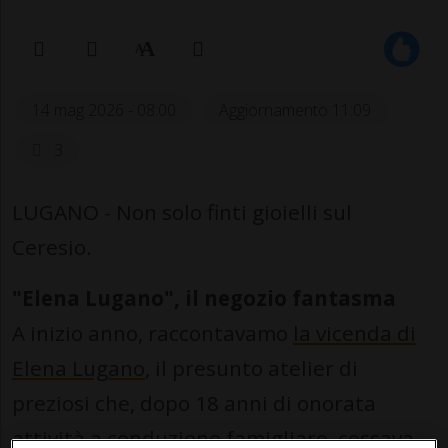
14 mag 2026 - 08:00
Aggiornamento 11:09
3
LUGANO - Non solo finti gioielli sul
Ceresio.
"Elena Lugano", il negozio fantasma
A inizio anno, raccontavamo
la vicenda di
Elena Lugano
, il presunto atelier di
preziosi che, dopo 18 anni di onorata
attività a conduzione famigliare, cessava