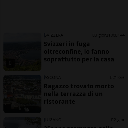
SVIZZERA
3 gior
106
144
Svizzeri in fuga
oltreconfine, lo fanno
soprattutto per la casa
ASCONA
21 ore
Ragazzo trovato morto
nella terrazza di un
ristorante
LUGANO
2 gior