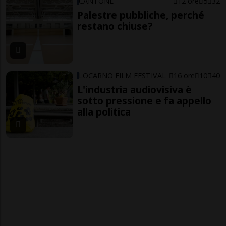
CANTONE
12 ore
5
32
Palestre pubbliche, perché
restano chiuse?
LOCARNO FILM FESTIVAL
16 ore
10
40
L'industria audiovisiva è
sotto pressione e fa appello
alla politica