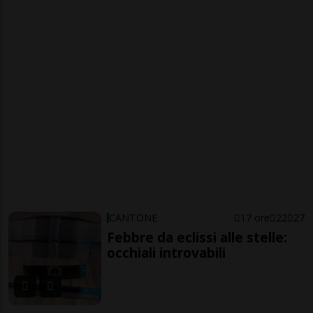
CANTONE
17 ore
22
27
Febbre da eclissi alle stelle:
occhiali introvabili