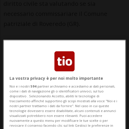
diritto civile sta valutando se sia
necessario commissariare il Comune
patriziale di Roveredo (GR).
A fine marzo il Patriziato aveva deciso di
limitare al minimo l'attività legata alle
naturalizzazioni in segno di protesta.
«Il commissariamento è probabilmente la
La vostra privacy è per noi molto importante
misura più severa e viene decisa dal
Noi e i nostri
594
partner archiviamo e accediamo ai dati personali,
come i dati di navigazione gli o identificatori univoci, sul tuo
dispositivo . Selezionando Accetto, abiliti le tecnologie di
Governo in corpore», ha spiegato oggi
tracciamento affinché supportino gli scopi mostrati alla voce "Noi e i
nostri partner trattiamo i dati da fornire". Nel caso in cui queste
pomeriggio Jon Peider Arquint dell'Ufficio
tecnologie dovessero essere disabilitate, alcuni contenuti e annunci
visualizzati potrebbero non essere rilevanti. Puoi accedere
retico della migrazione e del diritto civile
nuovamente a questo menu per modificare le tue scelte o per
revocare il consenso facendo clic sul link Gestisci le preferenze in
(UMDC). Se un'autorità rallenta