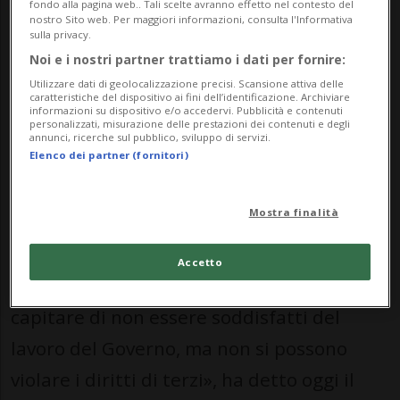
fondo alla pagina web.. Tali scelte avranno effetto nel contesto del
nostro Sito web. Per maggiori informazioni, consulta l'Informativa
consapevolmente dei procedimenti, viola il
sulla privacy.
diritto dei richiedenti.
Noi e i nostri partner trattiamo i dati per fornire:
Utilizzare dati di geolocalizzazione precisi. Scansione attiva delle
caratteristiche del dispositivo ai fini dell’identificazione. Archiviare
informazioni su dispositivo e/o accedervi. Pubblicità e contenuti
personalizzati, misurazione delle prestazioni dei contenuti e degli
ROVEREDO
annunci, ricerche sul pubblico, sviluppo di servizi.
Elenco dei partner (fornitori)
A Roveredo
riciclaggio e
traffico di cocaina
Mostra finalità
Accetto
«E in uno Stato di diritto non va bene. Può
capitare di non essere soddisfatti del
lavoro del Governo, ma non si possono
violare i diritti di terzi», ha detto oggi il