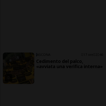
ASCONA
17 ore
2
46
Cedimento del palco,
«avviata una verifica interna»