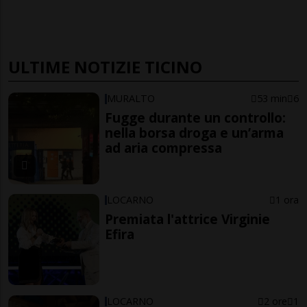
ULTIME NOTIZIE TICINO
MURALTO
53 min
6
Fugge durante un controllo:
nella borsa droga e un’arma
ad aria compressa
LOCARNO
1 ora
Premiata l'attrice Virginie
Efira
LOCARNO
2 ore
1