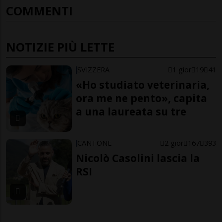
COMMENTI
NOTIZIE PIÙ LETTE
SVIZZERA
1 gior
19
41
«Ho studiato veterinaria,
ora me ne pento», capita
a una laureata su tre
CANTONE
2 gior
167
393
Nicolò Casolini lascia la
RSI