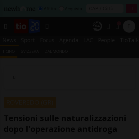
Affitta
Acquista
1
News
Sport
Focus
Agenda
LAC
People
TioTalk
TICINO
SVIZZERA
DAL MONDO
ROVEREDO (GR)
Tensioni sulle naturalizzazioni
dopo l'operazione antidroga