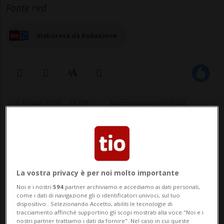
Fonte red
elaborata da Redazione
13 mag 2026 - 15:09
Aggiornamento 15:24
12
La vostra privacy è per noi molto importante
Noi e i nostri
594
partner archiviamo e accediamo ai dati personali,
come i dati di navigazione gli o identificatori univoci, sul tuo
dispositivo . Selezionando Accetto, abiliti le tecnologie di
tracciamento affinché supportino gli scopi mostrati alla voce "Noi e i
LENZBURG - La fattura del carrozziere sarà
nostri partner trattiamo i dati da fornire". Nel caso in cui queste