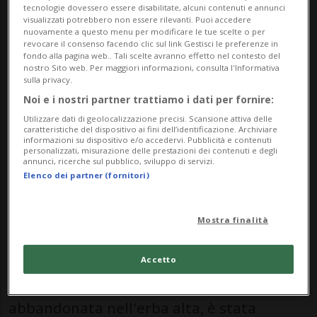
tecnologie dovessero essere disabilitate, alcuni contenuti e annunci
visualizzati potrebbero non essere rilevanti. Puoi accedere
sicuramente corredata da diversi zeri. E,
nuovamente a questo menu per modificare le tue scelte o per
revocare il consenso facendo clic sul link Gestisci le preferenze in
da quanto si legge nel comunicato della
fondo alla pagina web.. Tali scelte avranno effetto nel contesto del
nostro Sito web. Per maggiori informazioni, consulta l'Informativa
Polizia cantonale argoviese, non sarà il
sulla privacy.
solo grattacapo per il proprietario
Noi e i nostri partner trattiamo i dati per fornire:
Utilizzare dati di geolocalizzazione precisi. Scansione attiva delle
dell'auto, una fiammante Ferrari, avvenuto
caratteristiche del dispositivo ai fini dell’identificazione. Archiviare
informazioni su dispositivo e/o accedervi. Pubblicità e contenuti
nelle prime ore di mercoledì mattina
personalizzati, misurazione delle prestazioni dei contenuti e degli
annunci, ricerche sul pubblico, sviluppo di servizi.
sull'autostrada A1, nel territorio del
Elenco dei partner (fornitori)
comune di Lenzburg.
Mostra finalità
La presenza della vettura, che con il suo
rosso caratteristico saltava subito
Accetto
all'occhio nonostante fosse stata
abbandonata nell'erba alta, è stata