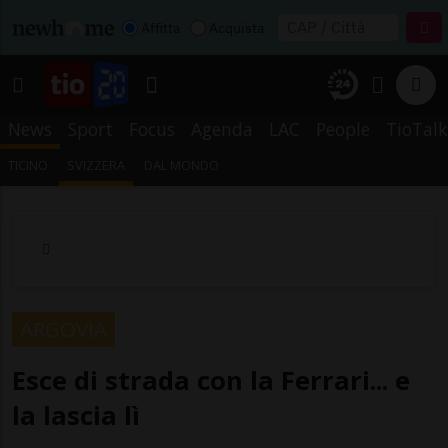
Affitta
Acquista
News
Sport
Focus
Agenda
LAC
People
TioTalk
TICINO
SVIZZERA
DAL MONDO
ARGOVIA
Esce di strada con la Ferrari... e
la lascia lì