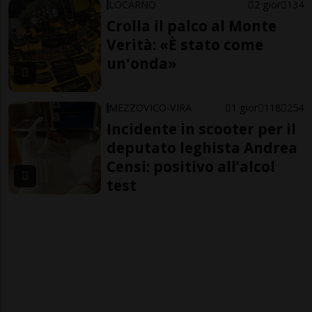
LOCARNO
2 gior
134
Crolla il palco al Monte
Verità: «È stato come
un'onda»
MEZZOVICO-VIRA
1 gior
118
254
Incidente in scooter per il
deputato leghista Andrea
Censi: positivo all’alcol
test