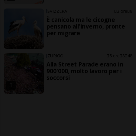
SVIZZERA
3 ore
8
È canicola ma le cicogne
pensano all'inverno, pronte
per migrare
ZURIGO
5 ore
8
48
Alla Street Parade erano in
900'000, molto lavoro per i
soccorsi