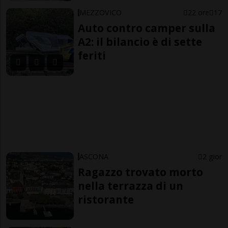
MEZZOVICO
22 ore
17
Auto contro camper sulla
A2: il bilancio è di sette
feriti
ASCONA
2 gior
Ragazzo trovato morto
nella terrazza di un
ristorante