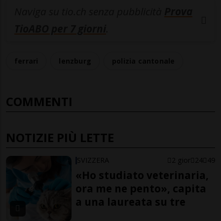
Naviga su tio.ch senza pubblicità
Prova
TioABO per 7 giorni
.
ferrari
lenzburg
polizia cantonale
COMMENTI
NOTIZIE PIÙ LETTE
SVIZZERA
2 gior
24
49
«Ho studiato veterinaria,
ora me ne pento», capita
a una laureata su tre