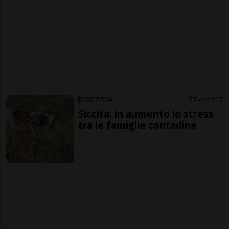
SVIZZERA
7 ore
17
Siccità: in aumento lo stress
tra le famiglie contadine