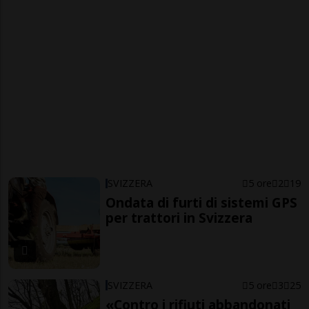
SVIZZERA
5 ore
2
19
Ondata di furti di sistemi GPS
per trattori in Svizzera
SVIZZERA
5 ore
3
25
«Contro i rifiuti abbandonati