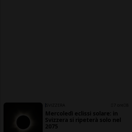
SVIZZERA
7 ore
8
Mercoledì eclissi solare: in
Svizzera si ripeterà solo nel
2075