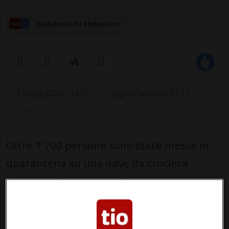
elaborata da Redazione
13 mag 2026 - 16:07
Aggiornamento 17:11
7
Oltre 1'700 persone sono state messe in
quarantena su una nave da crociera
arrivata a Bordeaux da Brest ieri sera,
dopo la morte di un passeggero di 90 anni
per un sospetto focolaio di gastroenterite.