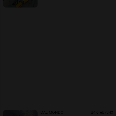
DAL MONDO
4 ore
7
40