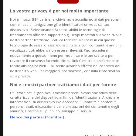
Lo hanno annunciato le autorità sanitarie.
La vostra privacy è per noi molto importante
Noi e i nostri
594
partner archiviamo e accediamo ai dati personali,
come i dati di navigazione gli o identificatori univoci, sul tuo
SVIZZERA / PAESI BASSI
dispositivo . Selezionando Accetto, abiliti le tecnologie di
tracciamento affinché supportino gli scopi mostrati alla voce "Noi e i
Hantavirus, uno
nostri partner trattiamo i dati da fornire". Nel caso in cui queste
tecnologie dovessero essere disabilitate, alcuni contenuti e annunci
svizzero in
visualizzati potrebbero non essere rilevanti. Puoi accedere
quarantena nei
nuovamente a questo menu per modificare le tue scelte o per
revocare il consenso facendo clic sul link Gestisci le preferenze in
Paesi Bassi
fondo alla pagina web.. Tali scelte avranno effetto nel contesto del
nostro Sito web. Per maggiori informazioni, consulta l'Informativa
sulla privacy.
Noi e i nostri partner trattiamo i dati per fornire:
Tra i 1'233 passeggeri, per lo più britannici
Utilizzare dati di geolocalizzazione precisi. Scansione attiva delle
e irlandesi, circa una cinquantina hanno
caratteristiche del dispositivo ai fini dell’identificazione. Archiviare
informazioni su dispositivo e/o accedervi. Pubblicità e contenuti
personalizzati, misurazione delle prestazioni dei contenuti e degli
manifestato sintomi. Sono in corso test
annunci, ricerche sul pubblico, sviluppo di servizi.
Elenco dei partner (fornitori)
per rilevare l'eventuale presenza di
norovirus. A bordo anche 514 membri