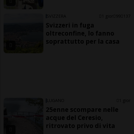
SVIZZERA
1 gior
99
137
Svizzeri in fuga
oltreconfine, lo fanno
soprattutto per la casa
LUGANO
1 gior
25enne scompare nelle
acque del Ceresio,
ritrovato privo di vita