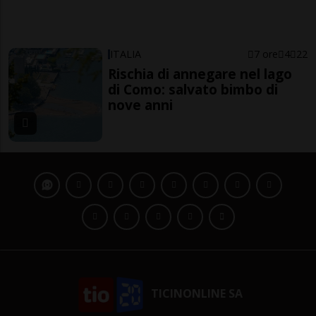
ITALIA
7 ore
4
22
Rischia di annegare nel lago
di Como: salvato bimbo di
nove anni
TICINONLINE SA