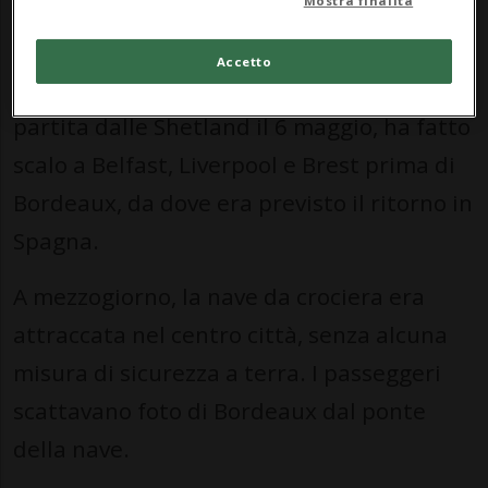
Mostra finalità
dell'equipaggio.
Accetto
La nave dell'Ambassador Cruise Line,
partita dalle Shetland il 6 maggio, ha fatto
scalo a Belfast, Liverpool e Brest prima di
Bordeaux, da dove era previsto il ritorno in
Spagna.
A mezzogiorno, la nave da crociera era
attraccata nel centro città, senza alcuna
misura di sicurezza a terra. I passeggeri
scattavano foto di Bordeaux dal ponte
della nave.