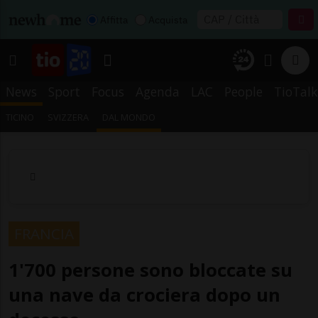
Affitta
Acquista
News
Sport
Focus
Agenda
LAC
People
TioTalk
TICINO
SVIZZERA
DAL MONDO
FRANCIA
1'700 persone sono bloccate su
una nave da crociera dopo un