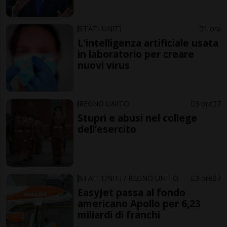
STATI UNITI
1 ora
L'intelligenza artificiale usata
in laboratorio per creare
nuovi virus
REGNO UNITO
3 ore
7
Stupri e abusi nel college
dell’esercito
STATI UNITI / REGNO UNITO
3 ore
7
EasyJet passa al fondo
americano Apollo per 6,23
miliardi di franchi