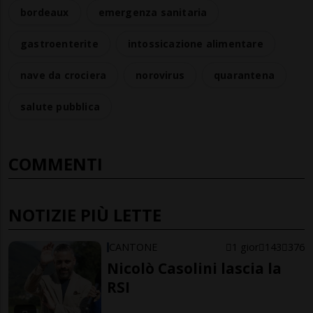
bordeaux
emergenza sanitaria
gastroenterite
intossicazione alimentare
nave da crociera
norovirus
quarantena
salute pubblica
COMMENTI
NOTIZIE PIÙ LETTE
CANTONE
1 gior
143
376
Nicolò Casolini lascia la
RSI