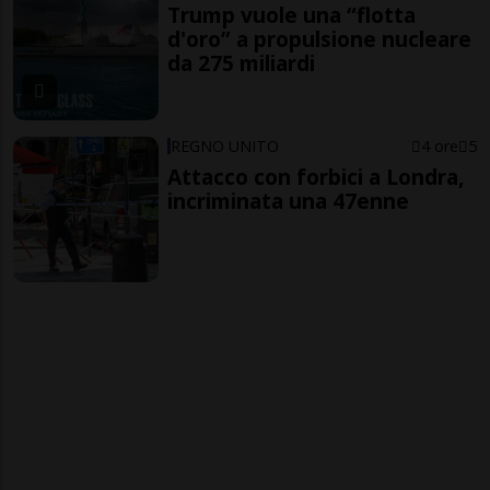
Trump vuole una “flotta
d'oro” a propulsione nucleare
da 275 miliardi
REGNO UNITO
4 ore
5
Attacco con forbici a Londra,
incriminata una 47enne