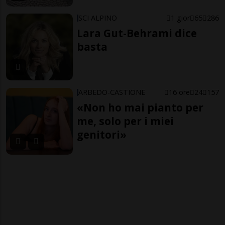
SCI ALPINO
1 gior
65
286
Lara Gut-Behrami dice
basta
ARBEDO-CASTIONE
16 ore
24
157
«Non ho mai pianto per
me, solo per i miei
genitori»