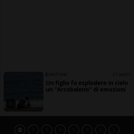
CANTONE
7 ore
1
Un figlio fa esplodere in cielo
un "Arcobaleno" di emozioni