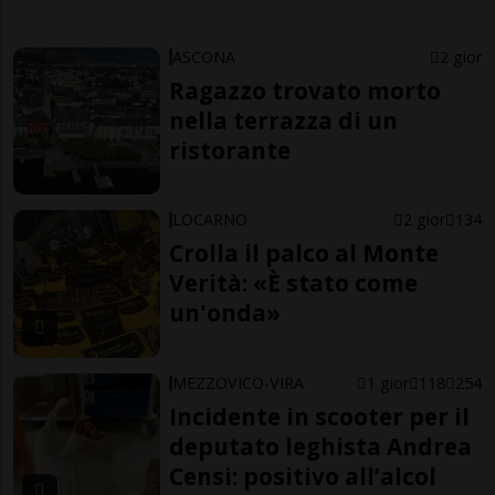
ASCONA
2 gior
Ragazzo trovato morto
nella terrazza di un
ristorante
LOCARNO
2 gior
134
Crolla il palco al Monte
Verità: «È stato come
un'onda»
MEZZOVICO-VIRA
1 gior
118
254
Incidente in scooter per il
deputato leghista Andrea
Censi: positivo all’alcol