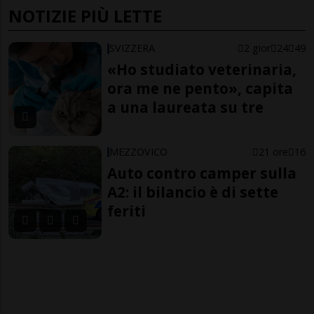
NOTIZIE PIÙ LETTE
SVIZZERA
2 gior
24
49
«Ho studiato veterinaria,
ora me ne pento», capita
a una laureata su tre
MEZZOVICO
21 ore
16
Auto contro camper sulla
A2: il bilancio è di sette
feriti