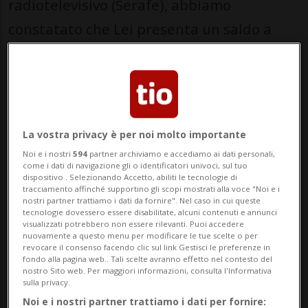
radiotelevisivo (Serafe), abbiamo
constatato che Lei presenta un saldo a
credito per l'anno 2025. Pertanto, Lei ha
diritto al rimborso dei canoni Serafe già
versati. L'importo del tuo rimborso è 335
franchi». Arriva così, sotto forma di mail,
La vostra privacy è per noi molto importante
l'ennesima truffa online che invita a
Noi e i nostri
594
partner archiviamo e accediamo ai dati personali,
come i dati di navigazione gli o identificatori univoci, sul tuo
inoltrare la richiesta di rimborso tramite
dispositivo . Selezionando Accetto, abiliti le tecnologie di
tracciamento affinché supportino gli scopi mostrati alla voce "Noi e i
un fasullo account Serafe nel quale
nostri partner trattiamo i dati da fornire". Nel caso in cui queste
tecnologie dovessero essere disabilitate, alcuni contenuti e annunci
inserire i propri dati sensibili.
visualizzati potrebbero non essere rilevanti. Puoi accedere
nuovamente a questo menu per modificare le tue scelte o per
revocare il consenso facendo clic sul link Gestisci le preferenze in
La stessa mail reindirizza infatti a un link e
fondo alla pagina web.. Tali scelte avranno effetto nel contesto del
nostro Sito web. Per maggiori informazioni, consulta l'Informativa
subito vengono chiesti i dati della carta di
sulla privacy.
Noi e i nostri partner trattiamo i dati per fornire:
credito, con tanto di codice di verifica.