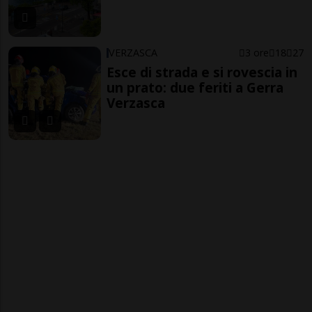
VERZASCA
3 ore
18
27
Esce di strada e si rovescia in
un prato: due feriti a Gerra
Verzasca