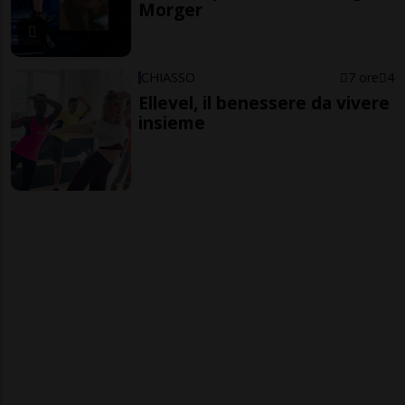
Morger
CHIASSO
7 ore
4
Ellevel, il benessere da vivere
insieme