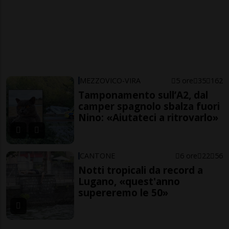
MEZZOVICO-VIRA
5 ore
35
162
Tamponamento sull’A2, dal
camper spagnolo sbalza fuori
Nino: «Aiutateci a ritrovarlo»
CANTONE
6 ore
22
56
Notti tropicali da record a
Lugano, «quest'anno
supereremo le 50»