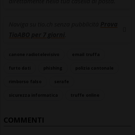
direttamente nella tua casella di posta.
Naviga su tio.ch senza pubblicità
Prova
TioABO per 7 giorni
.
canone radiotelevisivo
email truffa
furto dati
phishing
polizia cantonale
rimborso falso
serafe
sicurezza informatica
truffe online
COMMENTI