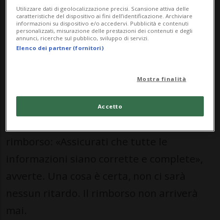
Utilizzare dati di geolocalizzazione precisi. Scansione attiva delle
caratteristiche del dispositivo ai fini dell’identificazione. Archiviare
informazioni su dispositivo e/o accedervi. Pubblicità e contenuti
A segnalare l'accaduto un lettore: «Se si
personalizzati, misurazione delle prestazioni dei contenuti e degli
annunci, ricerche sul pubblico, sviluppo di servizi.
inseriscono i dati, iniziano a spendere il
Elenco dei partner (fornitori)
tuo denaro in pochi minuti acquistando
Mostra finalità
prodotti online».
Fa sorridere il boxino nella mail che
Accetto
avverte di possibili ritardi in relazione al
rimborso: «Assicurati che tutte le
informazioni siano corrette e complete»,
avverte. Una cosa è certa, non ci sarà
nessun ritardo. Il rimborso non arriverà
mai.