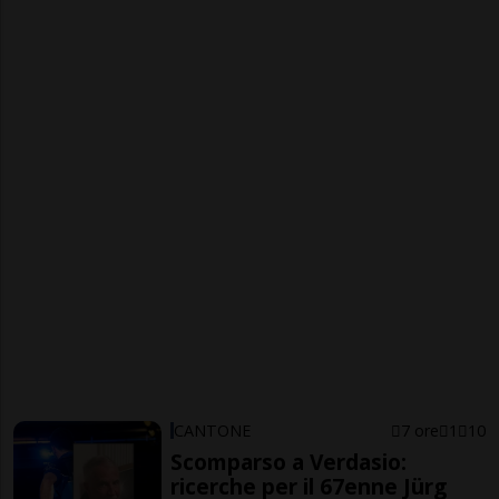
CANTONE
7 ore
1
10
Scomparso a Verdasio:
ricerche per il 67enne Jürg