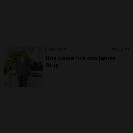
LOCARNO
7 ore
3
Una domenica con James
Gray