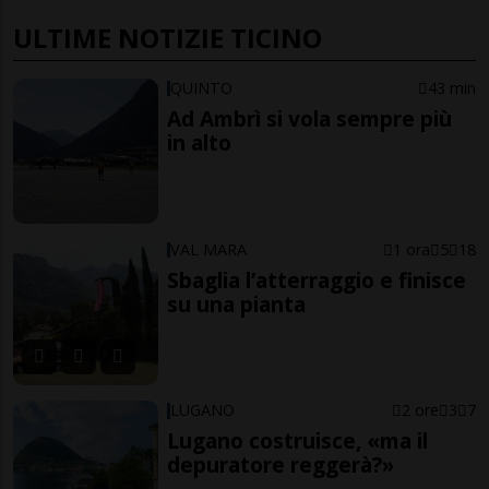
ULTIME NOTIZIE TICINO
QUINTO
43 min
Ad Ambrì si vola sempre più
in alto
VAL MARA
1 ora
5
18
Sbaglia l’atterraggio e finisce
su una pianta
LUGANO
2 ore
3
7
Lugano costruisce, «ma il
depuratore reggerà?»