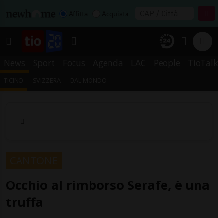
Affitta
Acquista
News
Sport
Focus
Agenda
LAC
People
TioTalk
TICINO
SVIZZERA
DAL MONDO
CANTONE
Occhio al rimborso Serafe, è una
truffa